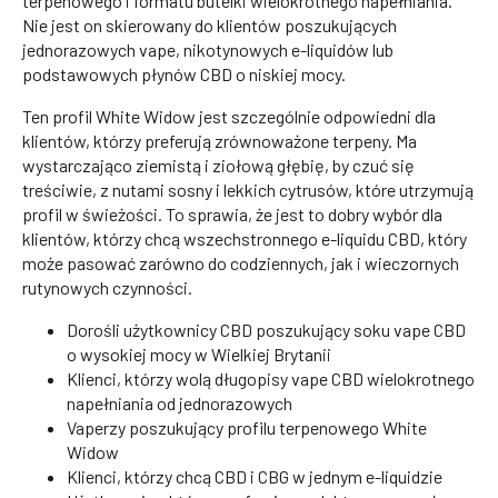
terpenowego i formatu butelki wielokrotnego napełniania.
Nie jest on skierowany do klientów poszukujących
jednorazowych vape, nikotynowych e-liquidów lub
podstawowych płynów CBD o niskiej mocy.
Ten profil White Widow jest szczególnie odpowiedni dla
klientów, którzy preferują zrównoważone terpeny. Ma
wystarczająco ziemistą i ziołową głębię, by czuć się
treściwie, z nutami sosny i lekkich cytrusów, które utrzymują
profil w świeżości. To sprawia, że jest to dobry wybór dla
klientów, którzy chcą wszechstronnego e-liquidu CBD, który
może pasować zarówno do codziennych, jak i wieczornych
rutynowych czynności.
Dorośli użytkownicy CBD poszukujący soku vape CBD
o wysokiej mocy w Wielkiej Brytanii
Klienci, którzy wolą długopisy vape CBD wielokrotnego
napełniania od jednorazowych
Vaperzy poszukujący profilu terpenowego White
Widow
Klienci, którzy chcą CBD i CBG w jednym e-liquidzie