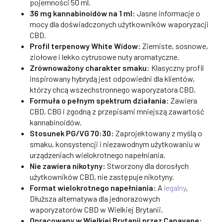
pojemności 50 ml.
36 mg kannabinoidów na 1 ml:
Jasne informacje o
mocy dla doświadczonych użytkowników waporyzacji
CBD.
Profil terpenowy White Widow:
Ziemiste, sosnowe,
ziołowe i lekko cytrusowe nuty aromatyczne.
Zrównoważony charakter smaku:
Klasyczny profil
inspirowany hybrydą jest odpowiedni dla klientów,
którzy chcą wszechstronnego waporyzatora CBD.
Formuła o pełnym spektrum działania:
Zawiera
CBD, CBG i zgodną z przepisami mniejszą zawartość
kannabinoidów.
Stosunek PG/VG 70:30:
Zaprojektowany z myślą o
smaku, konsystencji i niezawodnym użytkowaniu w
urządzeniach wielokrotnego napełniania.
Nie zawiera nikotyny:
Stworzony dla dorosłych
użytkowników CBD, nie zastępuje nikotyny.
Format wielokrotnego napełniania:
A
legalny
,
Dłuższa alternatywa dla jednorazowych
waporyzatorów CBD w Wielkiej Brytanii.
Opracowany w Wielkiej Brytanii przez Canavape: