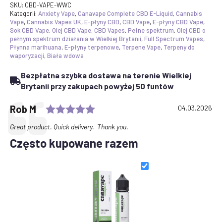
CBD
SKU:
CBD-VAPE-WWC
E-
Kategorii:
Anxiety Vape
,
Canavape Complete CBD E-Liquid
,
Cannabis
liquid
Vape
,
Cannabis Vapes UK
,
E-płyny CBD
,
CBD Vape
,
E-płyny CBD Vape
,
1800mg
Sok CBD Vape
,
Olej CBD Vape
,
CBD Vapes
,
Pełne spektrum
,
Olej CBD o
50ml
pełnym spektrum działania w Wielkiej Brytanii
,
Full Spectrum Vapes
,
Płynna marihuana
,
E-płyny terpenowe
,
Terpene Vape
,
Terpeny do
waporyzacji
,
Biała wdowa
Bezpłatna szybka dostawa na terenie Wielkiej
Brytanii przy zakupach powyżej 50 funtów
Rating: 5.0 out of 5 stars
Testimonial
Author:
Rob M
Date:
04.03.2026
Text:
Great product. Quick delivery. Thank you.
Często kupowane razem