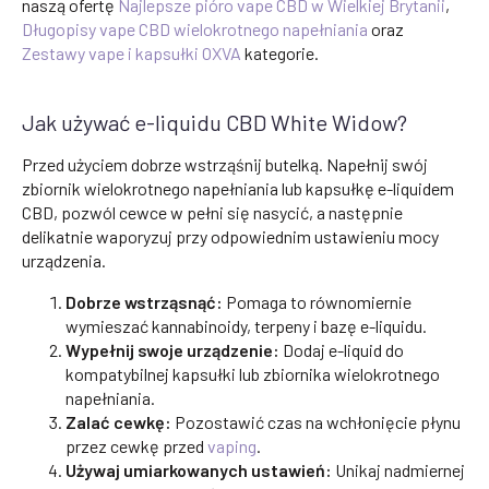
naszą ofertę
Najlepsze pióro vape CBD w Wielkiej Brytanii
,
Długopisy vape CBD wielokrotnego napełniania
oraz
Zestawy vape i kapsułki OXVA
kategorie.
Jak używać e-liquidu CBD White Widow?
Przed użyciem dobrze wstrząśnij butelką. Napełnij swój
zbiornik wielokrotnego napełniania lub kapsułkę e-liquidem
CBD, pozwól cewce w pełni się nasycić, a następnie
delikatnie waporyzuj przy odpowiednim ustawieniu mocy
urządzenia.
Dobrze wstrząsnąć:
Pomaga to równomiernie
wymieszać kannabinoidy, terpeny i bazę e-liquidu.
Wypełnij swoje urządzenie:
Dodaj e-liquid do
kompatybilnej kapsułki lub zbiornika wielokrotnego
napełniania.
Zalać cewkę:
Pozostawić czas na wchłonięcie płynu
przez cewkę przed
vaping
.
Używaj umiarkowanych ustawień:
Unikaj nadmiernej