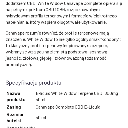
dodatkiem CBD. White Widow Canavape Complete opiera się
na pełnym spektrum CBD i CBG, rozpoznawalnym
hybrydowym profilu terpenowym i formacie wielokrotnego
napełniania, który wspiera długotrwałe użytkowanie.
Canavape rozumie również, że profile terpenowe mają
znaczenie. White Widow to nie tylko ogólny smak “konopny”;
to klasyczny profil terpenowy inspirowany szczepem,
wybrany ze względu na ziemistą podstawę, sosnową
jasność, ziołową głębię i zrównoważoną tożsamość
aromatyczną.
Specyfikacja produktu
Nazwa
E-liquid White Widow Terpene CBD 1800mg
produktu
50ml
Zasięg
Canavape Complete CBD E-Liquid
Rozmiar
50 ml
butelki
Kannabinoidy