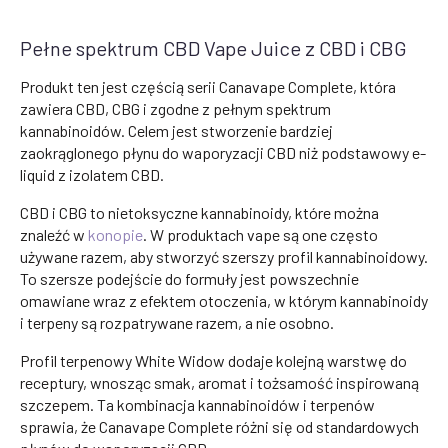
Pełne spektrum CBD Vape Juice z CBD i CBG
Produkt ten jest częścią serii Canavape Complete, która
zawiera CBD, CBG i zgodne z pełnym spektrum
kannabinoidów. Celem jest stworzenie bardziej
zaokrąglonego płynu do waporyzacji CBD niż podstawowy e-
liquid z izolatem CBD.
CBD i CBG to nietoksyczne kannabinoidy, które można
znaleźć w
konopie
. W produktach vape są one często
używane razem, aby stworzyć szerszy profil kannabinoidowy.
To szersze podejście do formuły jest powszechnie
omawiane wraz z efektem otoczenia, w którym kannabinoidy
i terpeny są rozpatrywane razem, a nie osobno.
Profil terpenowy White Widow dodaje kolejną warstwę do
receptury, wnosząc smak, aromat i tożsamość inspirowaną
szczepem. Ta kombinacja kannabinoidów i terpenów
sprawia, że Canavape Complete różni się od standardowych