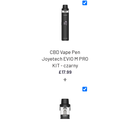
30,00
GBP
do
45,00
GBP
CBD Vape Pen
Joyetech EVIO M PRO
KIT - czarny
£
17.99
+