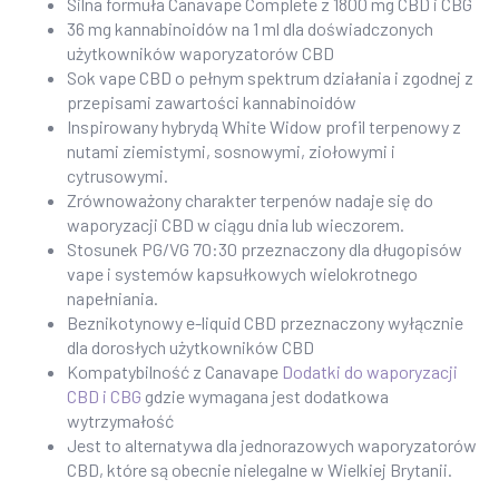
Silna formuła Canavape Complete z 1800 mg CBD i CBG
36 mg kannabinoidów na 1 ml dla doświadczonych
użytkowników waporyzatorów CBD
Sok vape CBD o pełnym spektrum działania i zgodnej z
przepisami zawartości kannabinoidów
Inspirowany hybrydą White Widow profil terpenowy z
nutami ziemistymi, sosnowymi, ziołowymi i
cytrusowymi.
Zrównoważony charakter terpenów nadaje się do
waporyzacji CBD w ciągu dnia lub wieczorem.
Stosunek PG/VG 70:30 przeznaczony dla długopisów
vape i systemów kapsułkowych wielokrotnego
napełniania.
Beznikotynowy e-liquid CBD przeznaczony wyłącznie
dla dorosłych użytkowników CBD
Kompatybilność z Canavape
Dodatki do waporyzacji
CBD i CBG
gdzie wymagana jest dodatkowa
wytrzymałość
Jest to alternatywa dla jednorazowych waporyzatorów
CBD, które są obecnie nielegalne w Wielkiej Brytanii.