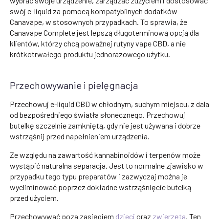
wybrać swoje urządzenie, zarządzać zużyciem i dostosować
swój e-liquid za pomocą kompatybilnych dodatków
Canavape, w stosownych przypadkach. To sprawia, że
Canavape Complete jest lepszą długoterminową opcją dla
klientów, którzy chcą poważnej rutyny vape CBD, a nie
krótkotrwałego produktu jednorazowego użytku.
Przechowywanie i pielęgnacja
Przechowuj e-liquid CBD w chłodnym, suchym miejscu, z dala
od bezpośredniego światła słonecznego. Przechowuj
butelkę szczelnie zamkniętą, gdy nie jest używana i dobrze
wstrząśnij przed napełnieniem urządzenia.
Ze względu na zawartość kannabinoidów i terpenów może
wystąpić naturalna separacja. Jest to normalne zjawisko w
przypadku tego typu preparatów i zazwyczaj można je
wyeliminować poprzez dokładne wstrząśnięcie butelką
przed użyciem.
Przechowywać poza zasięgiem
dzieci
oraz
zwierzęta
. Ten