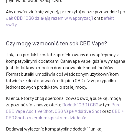
płynów do waporyzacji CBD.
Aby dowiedzieć się więcej, przeczytaj nasze przewodniki po
Jak CBD i CBG działają razem w waporyzacji
oraz
efekt
świty
.
Czy mogę wzmocnić ten sok CBD Vape?
Tak, ten produkt został zaprojektowany do współpracy z
kompatybilnymi dodatkami Canavape vape, gdzie wymagana
jest dodatkowa moc lub dostosowanie kannabinoidów.
Format butelki umożliwia doświadczonym użytkownikom
łatwiejsze dostosowanie e-liquidu CBD niż w przypadku
jednorazowych produktów o stałej mocy.
Klienci, którzy chcą spersonalizować swoją butelkę, mogą
zapoznać się z naszą ofertą
Dodatki CBD i CBG
w tym
Pure
CBD Vape Additive Shot
,
CBG Vape Additive Shot
oraz
CBD +
CBG Shot o szerokim spektrum działania
.
Dodawaj wyłącznie kompatybilne dodatki i unikaj