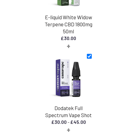
E-liquid White Widow
Terpene CBD 1800mg
50ml
£
30.00
+
Dodatek Full
Spectrum Vape Shot
Zakres
£
30.00
-
£
45.00
+
cen:
od