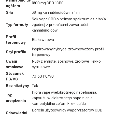
1800 mg CBD i CBG
ogółem
Siła
36 mg kannabinoidów na 1 ml
Sok vape CBD o pełnym spektrum działania i
Typ formuły
zgodnej z przepisami zawartości
kannabinoidów
Profil
Biała wdowa
terpenowy
Inspirowany hybrydą, zrównoważony profil
Styl profilu
terpenowy
Uwagi
Nuty ziemiste, sosnowe, ziołowe i lekko
smakowe
cytrusowe
Stosunek
70:30 PG/VG
PG/VG
Bez nikotyny
Tak
Pióra vape wielokrotnego napełniania,
Typ
kapsułki wielokrotnego napełniania i
urządzenia
kompatybilne zbiorniki e-liquidu
Dorośli użytkownicy waporyzatorów CBD
Odpowiedni