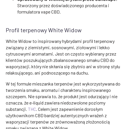
Stworzony przez doświadczonego producenta i
formulatora vape CBD.
Profil terpenowy White Widow
White Widow to inspirowany hybrydami profil terpenowy
związany z ziemistymi, sosnowymi, ziołowymi i lekko
cytrusowymi aromatami. Jest on często wybierany przez
klientów poszukujących zbalansowanego smaku CBD do
waporyzacji, który nie skłania się zbytnio ani w stronę stylu
relaksującego, ani podnoszącego na duchu.
W tej formule mieszanka terpenów jest wykorzystywana do
tworzenia smaku, aromatu i charakteru inspirowanego
szczepem. Nie sprawia to, że produkt jest odurzający i nie
oznacza, że e-liquid zawiera niedozwolone poziomy
substancji.
THC
. Celem jest zapewnienie dorosłym
użytkownikom CBD bardziej autentycznych wrażeń z
waporyzacji terpenów ze zrównoważoną złożonością
smaku związaną z White Widow.