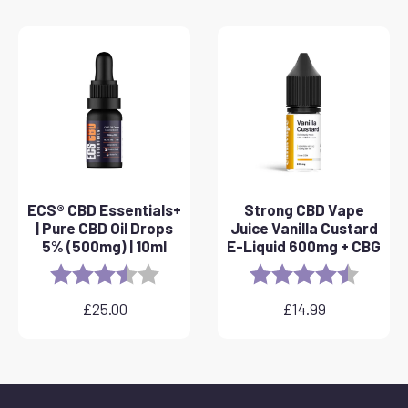
od
£25.00
do
£40.00
ECS® CBD Essentials+
Strong CBD Vape
| Pure CBD Oil Drops
Juice Vanilla Custard
5% (500mg) | 10ml
E-Liquid 600mg + CBG
Rating:
3.8 out of 5 stars
Rating:
4.6 out 
£
25.00
£
14.99