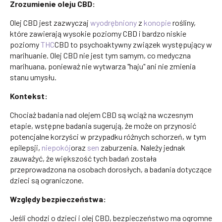
Zrozumienie oleju CBD:
Olej CBD jest zazwyczaj
wyodrębniony
z
konopie
rośliny,
które zawierają wysokie poziomy CBD i bardzo niskie
poziomy
THC
CBD to psychoaktywny związek występujący w
marihuanie. Olej CBD nie jest tym samym, co medyczna
marihuana, ponieważ nie wytwarza "haju" ani nie zmienia
stanu umysłu.
Kontekst:
Chociaż badania nad olejem CBD są wciąż na wczesnym
etapie, wstępne badania sugerują, że może on przynosić
potencjalne korzyści w przypadku różnych schorzeń, w tym
epilepsji,
niepokój
oraz
sen
zaburzenia. Należy jednak
zauważyć, że większość tych badań została
przeprowadzona na osobach dorosłych, a badania dotyczące
dzieci są ograniczone.
Względy bezpieczeństwa:
Jeśli chodzi o dzieci i olej CBD, bezpieczeństwo ma ogromne