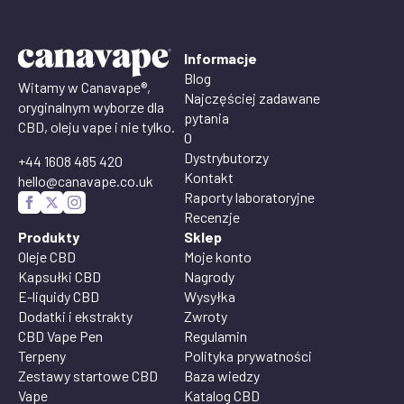
Informacje
Blog
Witamy w Canavape®,
Najczęściej zadawane
oryginalnym wyborze dla
pytania
CBD, oleju vape i nie tylko.
O
Dystrybutorzy
+44 1608 485 420
Kontakt
hello@canavape.co.uk
Raporty laboratoryjne
Recenzje
Produkty
Sklep
Oleje CBD
Moje konto
Kapsułki CBD
Nagrody
E-liquidy CBD
Wysyłka
Dodatki i ekstrakty
Zwroty
CBD Vape Pen
Regulamin
Terpeny
Polityka prywatności
Zestawy startowe CBD
Baza wiedzy
Vape
Katalog CBD