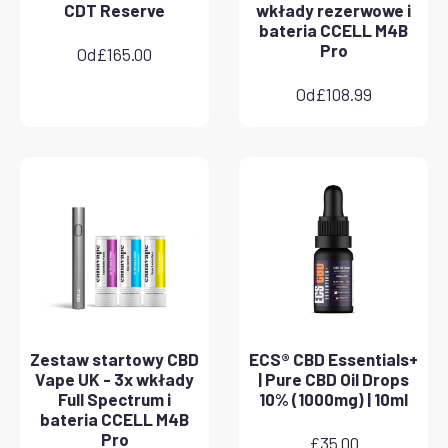
CDT Reserve
wkłady rezerwowe i
bateria CCELL M4B
Pro
Od
£
165.00
Od
£
108.99
Zestaw startowy CBD
ECS® CBD Essentials+
Vape UK - 3x wkłady
| Pure CBD Oil Drops
Full Spectrum i
10% (1000mg) | 10ml
bateria CCELL M4B
Pro
£
35.00