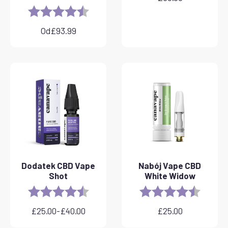
Rating:
4.8 out of 5 stars
Od
£
93.99
Dodatek CBD Vape
Nabój Vape CBD
Shot
White Widow
Rating:
4.8 out of 5 stars
Rating:
4.6 out 
£
25.00
-
£
40.00
£
25.00
Zakres
cen: