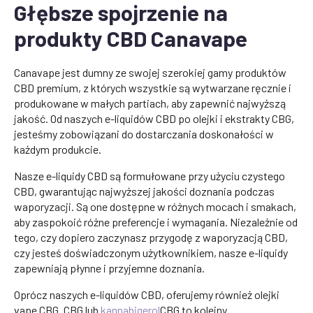
Głębsze spojrzenie na
produkty CBD Canavape
Canavape jest dumny ze swojej szerokiej gamy produktów
CBD premium, z których wszystkie są wytwarzane ręcznie i
produkowane w małych partiach, aby zapewnić najwyższą
jakość. Od naszych e-liquidów CBD po olejki i ekstrakty CBG,
jesteśmy zobowiązani do dostarczania doskonałości w
każdym produkcie.
Nasze e-liquidy CBD są formułowane przy użyciu czystego
CBD, gwarantując najwyższej jakości doznania podczas
waporyzacji. Są one dostępne w różnych mocach i smakach,
aby zaspokoić różne preferencje i wymagania. Niezależnie od
tego, czy dopiero zaczynasz przygodę z waporyzacją CBD,
czy jesteś doświadczonym użytkownikiem, nasze e-liquidy
zapewniają płynne i przyjemne doznania.
Oprócz naszych e-liquidów CBD, oferujemy również olejki
vape CBG. CBG lub
kannabigerol
CBG to kolejny