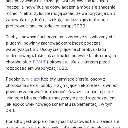
najlepszy wybór dla każdego. CBD wpływa na każdego
inaczej, a indywidualne doświadczenia mogą się znacznie
różnić. Niektórzy ludzie mogą uznać, że waporyzacja CBD
zapewnia ulgę, której szukają, podczas gdy inni mogą
preferować inną metodę konsumpcji CBD.
Osoby z pewnymi schorzeniami, zwłaszcza związanymi z
płucami, powinny zachować ostrożność podczas
waporyzacji CBD. Osoby cierpiące na choroby układu
oddechowego, takie jak astma lub przewlekła obturacyjna
choroba płuc (
POCHP
), skonsultuj się z lekarzem przed
rozpoczęciem waporyzacji CBD.
Podobnie,
w ciąży
Kobiety karmiące piersią, osoby z
chorobami serca i osoby przyjmujące niektóre leki również
powinny zachować ostrożność. Zawsze skonsultuj się z
lekarzem lub specjalistą medycznym przed rozpoczęciem
jakiegokolwiek nowego schematu suplementacji, w tym
CBD.
Ponadto, jeśli dopiero zaczynasz stosować CBD, zaleca się
rozpoczęcie od małej dawki i stopniowe jej zwiększanie, aż