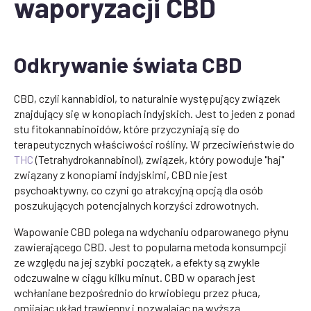
waporyzacji CBD
Odkrywanie świata CBD
CBD, czyli kannabidiol, to naturalnie występujący związek
znajdujący się w konopiach indyjskich. Jest to jeden z ponad
stu fitokannabinoidów, które przyczyniają się do
terapeutycznych właściwości rośliny. W przeciwieństwie do
THC
(Tetrahydrokannabinol), związek, który powoduje "haj"
związany z konopiami indyjskimi, CBD nie jest
psychoaktywny, co czyni go atrakcyjną opcją dla osób
poszukujących potencjalnych korzyści zdrowotnych.
Wapowanie CBD polega na wdychaniu odparowanego płynu
zawierającego CBD. Jest to popularna metoda konsumpcji
ze względu na jej szybki początek, a efekty są zwykle
odczuwalne w ciągu kilku minut. CBD w oparach jest
wchłaniane bezpośrednio do krwiobiegu przez płuca,
omijając układ trawienny i pozwalając na wyższą