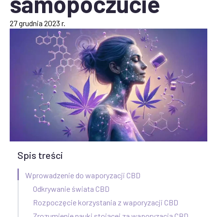
samopoczucie
27 grudnia 2023 r.
Spis treści
Wprowadzenie do waporyzacji CBD
Odkrywanie świata CBD
Rozpoczęcie korzystania z waporyzacji CBD
Zrozumienie nauki stojącej za waporyzacją CBD