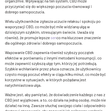
organizmie. Wpływając na ten system, CBD może
przyczyniać się do większego poczucia równowagi i
dobrego samopoczucia.
Wielu użytkowników zgłasza uczucie relaksu i spokoju po
waporyzacji CBD, co może być mile widzianą ulgą w
dzisiejszym szybkim, stresującym świecie. Uważa się
również, że promuje lepsze
sen
co ma kluczowe znaczenie
dla ogólnego zdrowia i dobrego samopoczucia.
Wapowanie CBD zapewnia również szybszy początek
efektów w porównaniu z innymi metodami konsumpcji, co
może zapewnić szybszą ulgę tym, którzy jej potrzebują.
Szybkie wchłanianie przez płuca oznacza, że użytkownicy
często mogą poczuć efekty w ciągu kilku minut, co może być
korzystne w sytuacjach, w których pożądana jest
natychmiastowa ulga.
Ważne jest, aby pamiętać, że doświadczenie każdego z nas z
CBD jest wyjątkowe, a to, co działa na jedną osobę, może nie
działać na inną. Zawsze słuchaj swojego ciała i odpowiednio
dostosuj stosowanie, aby zapewnić jak najlepsze wrażenia.