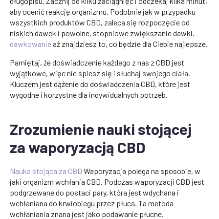
długopisu. Zacznij od kilku zaciągnięć i odczekaj kilka minut,
aby ocenić reakcję organizmu. Podobnie jak w przypadku
wszystkich produktów CBD, zaleca się rozpoczęcie od
niskich dawek i powolne, stopniowe zwiększanie dawki.
dawkowanie
aż znajdziesz to, co będzie dla Ciebie najlepsze.
Pamiętaj, że doświadczenie każdego z nas z CBD jest
wyjątkowe, więc nie spiesz się i słuchaj swojego ciała.
Kluczem jest dążenie do doświadczenia CBD, które jest
wygodne i korzystne dla indywidualnych potrzeb.
Zrozumienie nauki stojącej
za waporyzacją CBD
Nauka stojąca za CBD
Waporyzacja polega na sposobie, w
jaki organizm wchłania CBD. Podczas waporyzacji CBD jest
podgrzewane do postaci pary, która jest wdychana i
wchłaniana do krwiobiegu przez płuca. Ta metoda
wchłaniania znana jest jako podawanie płucne.