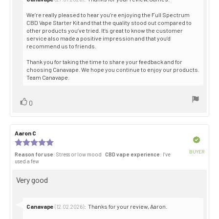
from:
We’re really pleased to hear you’re enjoying the Full Spectrum
CBD Vape Starter Kit and that the quality stood out compared to
other products you’ve tried. It’s great to know the customer
service also made a positive impression and that you’d
recommend us to friends.
Thank you for taking the time to share your feedback and for
choosing Canavape. We hope you continue to enjoy our products.
Team Canavape.
Vote
vote(s)
0
up
Review
Aaron C
Review
author:
date:
Verified
Review
rating:
BUYER
Reason for use
: Stress or low mood
CBD vape experience
: I’ve
5.0
Purch
used a few
out
date:
of
Review
Very good
5
stars
text:
Reply
Canavape
:
Thanks for your review, Aaron.
(12.02.2026)
from: