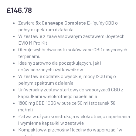
£
146.78
Zawiera
3x Canavape Complete
E-liquidy CBD o
pełnym spektrum działania
W zestawie z zaawansowanym zestawem Joyetech
EVIO M Pro Kit
Oferuje wybór dwunastu soków vape CBD nasyconych
terpenami.
Idealny zarówno dla początkujących, jak i
doświadczonych użytkowników
W zestawie dodatek o wysokiej mocy 1200 mg o
pełnym spektrum działania
Uniwersalny zestaw startowy do waporyzacji CBD z
kapsułkami wielokrotnego napełniania
1800 mg CBD i CBG w butelce 50 ml (stosunek 36
mg/ml)
Łatwa w użyciu konstrukcja wielokrotnego napełniania
i wymienne kapsułki w zestawie
Kompaktowy, przenośny i idealny do waporyzacji w