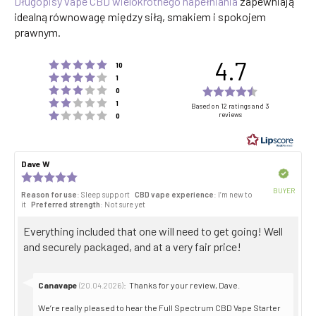
Długopisy vape CBD wielokrotnego napełniania
zapewniają
idealną równowagę między siłą, smakiem i spokojem
prawnym.
4.7
Rating 5 out of 5 stars
votes
10
Rating 4 out of 5 stars
votes
1
Rating 3 out of 5 stars
Rating
votes
0
Rating 2 out of 5 stars
votes
4.7
1
Based on 12 ratings and 3
Rating 1 out of 5 stars
reviews
votes
0
out
of
5
Review
Dave W
Review
stars
author:
date:
Verified
Review
rating:
BUYER
Reason for use
: Sleep support
CBD vape experience
: I’m new to
5.0
Purch
it
Preferred strength
: Not sure yet
out
date:
of
Review
Everything included that one will need to get going! Well
5
stars
text:
and securely packaged, and at a very fair price!
Reply
Canavape
:
Thanks for your review, Dave.
(20.04.2026)
from:
We’re really pleased to hear the Full Spectrum CBD Vape Starter