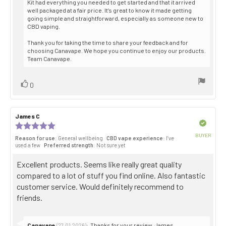
Kit had everything you needed to get started and that it arrived
well packaged at a fair price. It’s great to know it made getting
going simple and straightforward, especially as someone new to
CBD vaping.
Thank you for taking the time to share your feedback and for
choosing Canavape. We hope you continue to enjoy our products.
Team Canavape.
Vote
vote(s)
0
up
Review
James C
Review
author:
date:
Verified
Review
rating:
BUYER
Reason for use
: General wellbeing
CBD vape experience
: I’ve
5.0
Purch
used a few
Preferred strength
: Not sure yet
out
date:
of
Review
Excellent products. Seems like really great quality
5
stars
text:
compared to a lot of stuff you find online. Also fantastic
customer service. Would definitely recommend to
friends.
Reply
Canavape
:
Thanks for your review, James.
(27.01.2026)