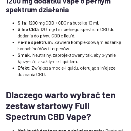
1200 mg dodatku Vape o pełnym
spektrum działania
Siła
: 1200 mg CBD + CBG na butelkę 10 ml.
Silne CBD
: 120 mg/1 ml pełnego spektrum CBD do
dodania do płynu CBD e liquid.
Pełne spektrum
: Zawiera kompleksową mieszankę
kannabinoidów i terpenów.
Smak
: Neutralny, zaprojektowany tak, aby płynnie
łączył się z każdym e-liquidem.
Efekt
: Zwiększa moc e-liquidu, oferując silniejsze
doznania CBD.
Dlaczego warto wybrać ten
zestaw startowy Full
Spectrum CBD Vape?
Możliwość dostosowania doświadczenia
: Dostosuj