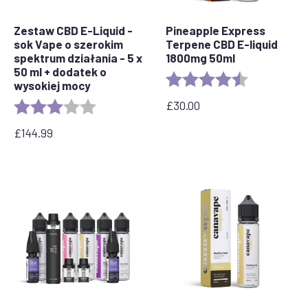
Zestaw CBD E-Liquid -
Pineapple Express
sok Vape o szerokim
Terpene CBD E-liquid
spektrum działania - 5 x
1800mg 50ml
50 ml + dodatek o
Rating:
4.8 out of 5 
wysokiej mocy
£
30.00
Rating:
3.0 out of 5 stars
£
144.99