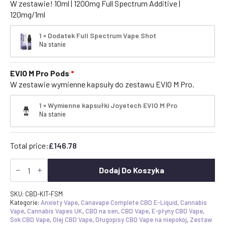
W zestawie! 10ml | 1200mg Full Spectrum Additive |
120mg/1ml
1 × Dodatek Full Spectrum Vape Shot
Na stanie
EVIO M Pro Pods
W zestawie wymienne kapsuły do zestawu EVIO M Pro.
1 × Wymienne kapsułki Joyetech EVIO M Pro
Na stanie
Total price:
£
146.78
Ilość
Full
Dodaj Do Koszyka
Spectrum
CBD
Vape
SKU:
CBD-KIT-FSM
Starter
Kategorie:
Anxiety Vape
,
Canavape Complete CBD E-Liquid
,
Cannabis
Kit
Vape
,
Cannabis Vapes UK
,
CBD na sen
,
CBD Vape
,
E-płyny CBD Vape
,
-
Sok CBD Vape
,
Olej CBD Vape
,
Długopisy CBD Vape na niepokój
,
Zestaw