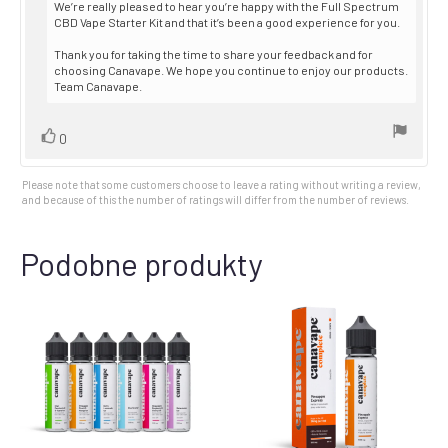
We’re really pleased to hear you’re happy with the Full Spectrum
CBD Vape Starter Kit and that it’s been a good experience for you.
Thank you for taking the time to share your feedback and for
choosing Canavape. We hope you continue to enjoy our products.
Team Canavape.
Vote
vote(s)
0
up
Please note that some customers choose to leave a rating without writing a review,
and because of this the number of ratings will differ from the number of reviews.
Podobne produkty