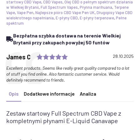
3x
startowy CBD Vape
,
CBD Vapes
,
Olej CBD o pełnym spektrum działania
kompletne
w Wielkiej Brytanii
,
Full Spectrum Vapes
,
Płynna marihuana
,
Terpene
płyny
Vape
,
Vape Pen
,
Najlepsze pióro CBD Vape Pen UK
,
Długopisy Vape CBD
E-
wielokrotnego napełniania
,
E-płyny CBD
,
E-płyny terpenowe
,
Pełne
Liquids
spektrum
-
dodatek
Bezpłatna szybka dostawa na terenie Wielkiej
i
wymienne
Brytanii przy zakupach powyżej 50 funtów
kapsułki
Rating: 5.0 out of 5 stars
Testimonial
Author:
James C
Date:
28.10.2025
Text:
Excellent products. Seems like really great quality compared to a lot
of stuff you find online. Also fantastic customer service. Would
definitely recommend to friends.
Opis
Dodatkowe informacje
Analiza
Zestaw startowy Full Spectrum CBD Vape z
kompletnymi płynami E-Liquid Canavape