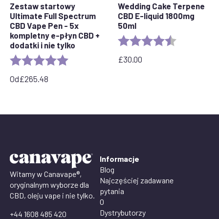
Zestaw startowy
Wedding Cake Terpene
Ultimate Full Spectrum
CBD E-liquid 1800mg
CBD Vape Pen - 5x
50ml
kompletny e-płyn CBD +
Rating:
4.8 out of 5 
dodatki i nie tylko
£
30.00
Rating:
5.0 out of 5 stars
Od
£
265.48
Informacje
Blog
Witamy w Canavape®,
Najczęściej zadawane
oryginalnym wyborze dla
pytania
CBD, oleju vape i nie tylko.
O
Dystrybutorzy
+44 1608 485 420