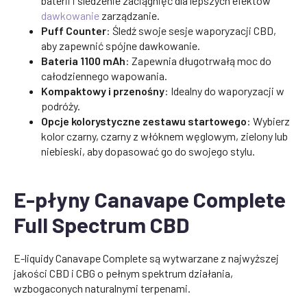
baterii i śledzenie zaciągnięć dla lepszych efektów
dawkowanie
zarządzanie.
Puff Counter
: Śledź swoje sesje waporyzacji CBD,
aby zapewnić spójne dawkowanie.
Bateria 1100 mAh
: Zapewnia długotrwałą moc do
całodziennego wapowania.
Kompaktowy i przenośny
: Idealny do waporyzacji w
podróży.
Opcje kolorystyczne zestawu startowego
: Wybierz
kolor czarny, czarny z włóknem węglowym, zielony lub
niebieski, aby dopasować go do swojego stylu.
E-płyny Canavape Complete
Full Spectrum CBD
E-liquidy Canavape Complete są wytwarzane z najwyższej
jakości CBD i CBG o pełnym spektrum działania,
wzbogaconych naturalnymi terpenami.