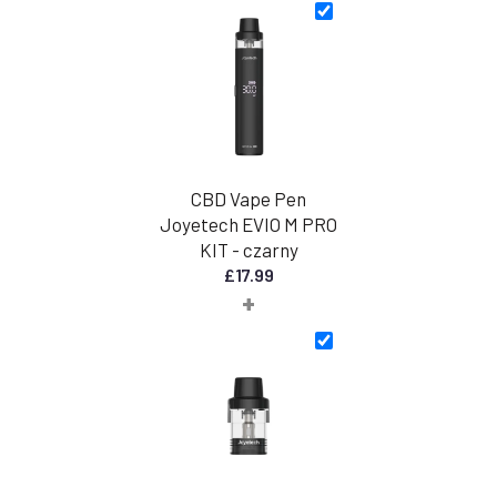
30,00
GBP
do
45,00
GBP
CBD Vape Pen
Joyetech EVIO M PRO
KIT - czarny
£
17.99
+