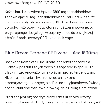
zrównoważoną bazą PG / VG 70:30.
Każda butelka zawiera łącznie 1800 mg kannabinoidów,
zapewniając 36 mg kannabinoidów na 1 ml. Sprawia to, że
jest to silny płyn do waporyzacji CBD dla doświadczonych
dorosłych użytkowników, którzy chcą zbalansowanego,
przystępnego i bogatego w terpeny e-liquidu o większej
głębi niż podstawowy CBD.
izolat
sok vape.
Blue Dream Terpene CBD Vape Juice 1800mg
Canavape Complete Blue Dream jest przeznaczony dla
klientów poszukujących mocniejszego soku vape CBD o
gładkim, zrównoważonym i kojącym profilu terpenowym.
Blue Dream słynie z hybrydowego charakteru
aromatycznego, łączącego delikatne nuty jagodowe, świeżą
sosnę, subtelne cytrusy, ziołową głębię i lekką ziemistość.
Profil ten jest często wybierany przez klientów, którzy
poszukują aromatu CBD, który jest raczej wszechstronny niż