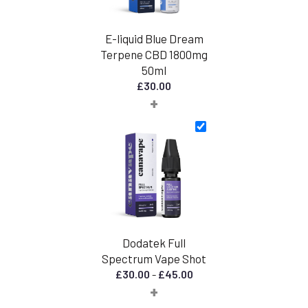
E-liquid Blue Dream
Terpene CBD 1800mg
50ml
£
30.00
+
Dodatek Full
Spectrum Vape Shot
Zakres
£
30.00
-
£
45.00
+
cen:
od