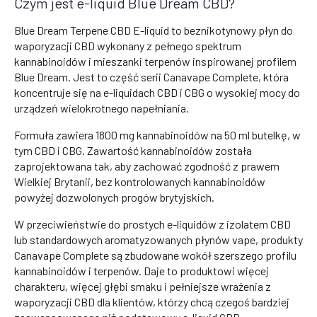
Czym jest e-liquid Blue Dream CBD?
Blue Dream Terpene CBD E-liquid to beznikotynowy płyn do
waporyzacji CBD wykonany z pełnego spektrum
kannabinoidów i mieszanki terpenów inspirowanej profilem
Blue Dream. Jest to część serii Canavape Complete, która
koncentruje się na e-liquidach CBD i CBG o wysokiej mocy do
urządzeń wielokrotnego napełniania.
Formuła zawiera 1800 mg kannabinoidów na 50 ml butelkę, w
tym CBD i CBG. Zawartość kannabinoidów została
zaprojektowana tak, aby zachować zgodność z prawem
Wielkiej Brytanii, bez kontrolowanych kannabinoidów
powyżej dozwolonych progów brytyjskich.
W przeciwieństwie do prostych e-liquidów z izolatem CBD
lub standardowych aromatyzowanych płynów vape, produkty
Canavape Complete są zbudowane wokół szerszego profilu
kannabinoidów i terpenów. Daje to produktowi więcej
charakteru, więcej głębi smaku i pełniejsze wrażenia z
waporyzacji CBD dla klientów, którzy chcą czegoś bardziej