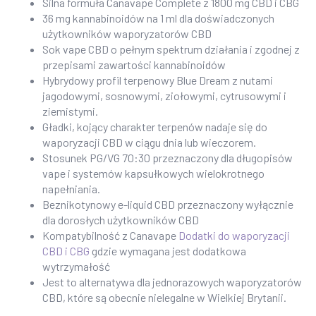
Silna formuła Canavape Complete z 1800 mg CBD i CBG
36 mg kannabinoidów na 1 ml dla doświadczonych
użytkowników waporyzatorów CBD
Sok vape CBD o pełnym spektrum działania i zgodnej z
przepisami zawartości kannabinoidów
Hybrydowy profil terpenowy Blue Dream z nutami
jagodowymi, sosnowymi, ziołowymi, cytrusowymi i
ziemistymi.
Gładki, kojący charakter terpenów nadaje się do
waporyzacji CBD w ciągu dnia lub wieczorem.
Stosunek PG/VG 70:30 przeznaczony dla długopisów
vape i systemów kapsułkowych wielokrotnego
napełniania.
Beznikotynowy e-liquid CBD przeznaczony wyłącznie
dla dorosłych użytkowników CBD
Kompatybilność z Canavape
Dodatki do waporyzacji
CBD i CBG
gdzie wymagana jest dodatkowa
wytrzymałość
Jest to alternatywa dla jednorazowych waporyzatorów
CBD, które są obecnie nielegalne w Wielkiej Brytanii.