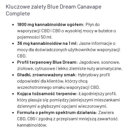
Kluczowe zalety Blue Dream Canavape
Complete
1800 mg kannabinoidów ogółem:
Płyn do
waporyzacji CBD i CBG o wysokiej mocy w butelce o
pojemności 50 ml.
36 mg kannabinoidów na 1 ml:
Jasne informacje o
mocy dla doświadczonych użytkowników waporyzacji
CBD.
Profil terpenowy Blue Dream:
Jagodowe, sosnowe,
ziołowe, cytrusowe i lekko ziemiste nuty aromatyczne.
Gładki, zrównoważony smak:
Hybrydowy profil
odpowiedni dla klientów, którzy chcą
wszechstronnego smaku waporyzacji CBD.
Kojąca tożsamość terpenów:
Łagodniejszy profil,
który plasuje się pomiędzy jaśniejszymi mieszankami
dziennymi a głębszymi opcjami wieczorowymi.
Formuła o pełnym spektrum działania:
Zawiera
CBD, CBG i zgodną z przepisami mniejszą zawartość
kannabinoidów.