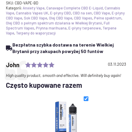
CBD
SKU:
CBD-VAPE-BD
E-
Kategorii:
Anxiety Vape
,
Canavape Complete CBD E-Liquid
,
Cannabis
liquid
Vape
,
Cannabis Vapes UK
,
E-płyny CBD
,
CBD na sen
,
CBD Vape
,
E-płyny
1800mg
CBD Vape
,
Sok CBD Vape
,
Olej CBD Vape
,
CBD Vapes
,
Pełne spektrum
,
50ml
Olej CBD o pełnym spektrum działania w Wielkiej Brytanii
,
Full
Spectrum Vapes
,
Płynna marihuana
,
E-płyny terpenowe
,
Terpene
Vape
,
Terpeny do waporyzacji
Bezpłatna szybka dostawa na terenie Wielkiej
Brytanii przy zakupach powyżej 50 funtów
Rating: 5.0 out of 5 stars
Testimonial
Author:
John
Date:
03.11.2023
Text:
High quality product, smooth and effective. Will definitely buy again!
Często kupowane razem