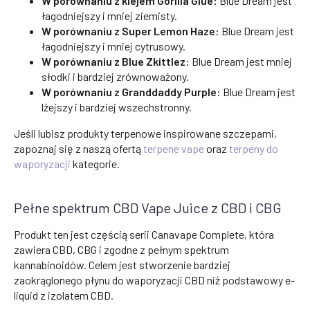
W porównaniu z klejem Gorilla Glue:
Blue Dream jest
łagodniejszy i mniej ziemisty.
W porównaniu z Super Lemon Haze:
Blue Dream jest
łagodniejszy i mniej cytrusowy.
W porównaniu z Blue Zkittlez:
Blue Dream jest mniej
słodki i bardziej zrównoważony.
W porównaniu z Granddaddy Purple:
Blue Dream jest
lżejszy i bardziej wszechstronny.
Jeśli lubisz produkty terpenowe inspirowane szczepami,
zapoznaj się z naszą ofertą
terpene vape
oraz
terpeny do
waporyzacji
kategorie.
Pełne spektrum CBD Vape Juice z CBD i CBG
Produkt ten jest częścią serii Canavape Complete, która
zawiera CBD, CBG i zgodne z pełnym spektrum
kannabinoidów. Celem jest stworzenie bardziej
zaokrąglonego płynu do waporyzacji CBD niż podstawowy e-
liquid z izolatem CBD.