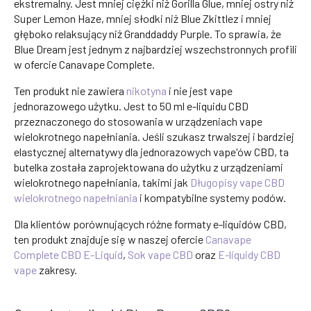
ekstremalny. Jest mniej ciężki niż Gorilla Glue, mniej ostry niż
Super Lemon Haze, mniej słodki niż Blue Zkittlez i mniej
głęboko relaksujący niż Granddaddy Purple. To sprawia, że
Blue Dream jest jednym z najbardziej wszechstronnych profili
w ofercie Canavape Complete.
Ten produkt nie zawiera
nikotyna
i nie jest vape
jednorazowego użytku. Jest to 50 ml e-liquidu CBD
przeznaczonego do stosowania w urządzeniach vape
wielokrotnego napełniania. Jeśli szukasz trwalszej i bardziej
elastycznej alternatywy dla jednorazowych vape'ów CBD, ta
butelka została zaprojektowana do użytku z urządzeniami
wielokrotnego napełniania, takimi jak
Długopisy vape CBD
wielokrotnego napełniania
i kompatybilne systemy podów.
Dla klientów porównujących różne formaty e-liquidów CBD,
ten produkt znajduje się w naszej ofercie
Canavape
Complete CBD E-Liquid
,
Sok vape CBD
oraz
E-liquidy CBD
vape
zakresy.