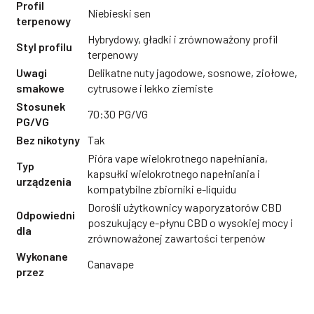
Profil
Niebieski sen
terpenowy
Hybrydowy, gładki i zrównoważony profil
Styl profilu
terpenowy
Uwagi
Delikatne nuty jagodowe, sosnowe, ziołowe,
smakowe
cytrusowe i lekko ziemiste
Stosunek
70:30 PG/VG
PG/VG
Bez nikotyny
Tak
Pióra vape wielokrotnego napełniania,
Typ
kapsułki wielokrotnego napełniania i
urządzenia
kompatybilne zbiorniki e-liquidu
Dorośli użytkownicy waporyzatorów CBD
Odpowiedni
poszukujący e-płynu CBD o wysokiej mocy i
dla
zrównoważonej zawartości terpenów
Wykonane
Canavape
przez