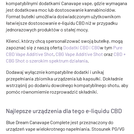
kompatybilnymi dodatkami Canavape vape, gdzie wymagana
jest dodatkowa moc lub dostosowanie kannabinoidów.
Format butelki umożliwia doświadczonym użytkownikom
łatwiejsze dostosowanie e-liquidu CBD niż w przypadku
jednorazowych produktów o stałej mocy.
Klienci, którzy chcą spersonalizować swoją butelkę, mogą
zapoznać się z naszą ofertą
Dodatki CBD i CBG
w tym
Pure
CBD Vape Additive Shot
,
CBG Vape Additive Shot
oraz
CBD +
CBG Shot o szerokim spektrum działania
.
Dodawaj wyłącznie kompatybilne dodatki i unikaj
przepełniania zbiornika urządzenia lub kapsułki. Dokładnie
wstrząśnij po dodaniu dowolnego kompatybilnego shotu, aby
pomóc równomiernie rozprowadzić składniki.
Najlepsze urządzenia dla tego e-liquidu CBD
Blue Dream Canavape Complete jest przeznaczony do
urządzeń vape wielokrotnego napełniania. Stosunek PG/VG