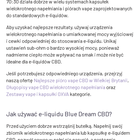
70:30 działa dobrze w wielu systemach kapsułek
wielokrotnego napełniania i piórach vape zaprojektowanych
do standardowych e-liquidów.
Aby uzyskać najlepsze rezultaty, używaj urządzenia
wielokrotnego napełniania o umiarkowanej mocy wyjściowej
i cewki odpowiedniej do stosowania e-liquidu. Unikaj
ustawień sub-ohm o bardzo wysokiej mocy, ponieważ
nadmierne ciepło może wpływać na smak i może nie być
idealne dla e-liquidów CBD.
Jeśli potrzebujesz odpowiedniego urządzenia, przejrzyj
naszą ofertę
Najlepsze pióro vape CBD w Wielkiej Brytanii
,
Długopisy vape CBD wielokrotnego napełniania
oraz
Zestawy vape i kapsułki OXVA
kategorie.
Jak używać e-liquidu Blue Dream CBD?
Przed użyciem dobrze wstrząśnij butelką. Napełnij swój
zbiornik wielokrotnego napełniania lub kapsułkę e-liquidem
CBD, pozwól cewce w pełni się nasycić, a następnie