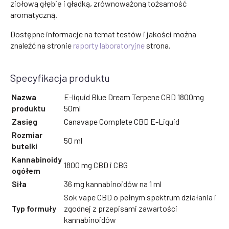
ziołową głębię i gładką, zrównoważoną tożsamość
aromatyczną.
Dostępne informacje na temat testów i jakości można
znaleźć na stronie
raporty laboratoryjne
strona.
Specyfikacja produktu
Nazwa
E-liquid Blue Dream Terpene CBD 1800mg
produktu
50ml
Zasięg
Canavape Complete CBD E-Liquid
Rozmiar
50 ml
butelki
Kannabinoidy
1800 mg CBD i CBG
ogółem
Siła
36 mg kannabinoidów na 1 ml
Sok vape CBD o pełnym spektrum działania i
Typ formuły
zgodnej z przepisami zawartości
kannabinoidów