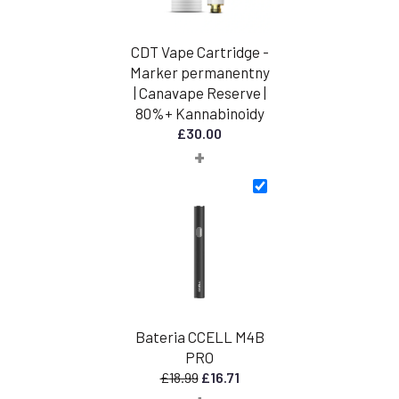
CDT Vape Cartridge -
Marker permanentny
| Canavape Reserve |
80%+ Kannabinoidy
£
30.00
+
Bateria CCELL M4B
PRO
Pierwotna
Aktualna
£
18.99
£
16.71
cena
cena