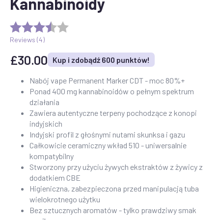
Kannabinoidy
Reviews (
4
)
£
30.00
Kup i zdobądź 600 punktów!
Nabój vape Permanent Marker CDT - moc 80%+
Ponad 400 mg kannabinoidów o pełnym spektrum
działania
Zawiera autentyczne terpeny pochodzące z konopi
indyjskich
Indyjski profil z głośnymi nutami skunksa i gazu
Całkowicie ceramiczny wkład 510 - uniwersalnie
kompatybilny
Stworzony przy użyciu żywych ekstraktów z żywicy z
dodatkiem CBE
Higieniczna, zabezpieczona przed manipulacją tuba
wielokrotnego użytku
Bez sztucznych aromatów - tylko prawdziwy smak