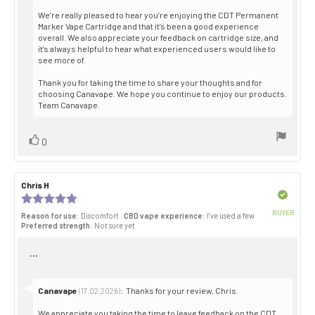
from:
We’re really pleased to hear you’re enjoying the CDT Permanent
Marker Vape Cartridge and that it’s been a good experience
overall. We also appreciate your feedback on cartridge size, and
it’s always helpful to hear what experienced users would like to
see more of.
Thank you for taking the time to share your thoughts and for
choosing Canavape. We hope you continue to enjoy our products.
Team Canavape.
Vote
vote(s)
0
up
Review
Chris H
Review
author:
date:
Verified
Review
rating:
BUYER
Reason for use
: Discomfort
CBD vape experience
: I’ve used a few
5.0
Purch
Preferred strength
: Not sure yet
out
date:
of
Review
...
5
stars
text:
Reply
Canavape
:
Thanks for your review, Chris.
(17.02.2026)
from:
We appreciate you taking the time to leave feedback on the CDT