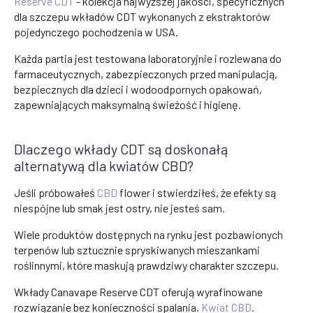
Reserve CDT
- kolekcja najwyższej jakości, specyficznych
dla szczepu wkładów CDT wykonanych z ekstraktorów
pojedynczego pochodzenia w USA.
Każda partia jest testowana laboratoryjnie i rozlewana do
farmaceutycznych, zabezpieczonych przed manipulacją,
bezpiecznych dla dzieci i wodoodpornych opakowań,
zapewniających maksymalną świeżość i higienę.
Dlaczego wkłady CDT są doskonałą
alternatywą dla kwiatów CBD?
Jeśli próbowałeś
CBD
flower i stwierdziłeś, że efekty są
niespójne lub smak jest ostry, nie jesteś sam.
Wiele produktów dostępnych na rynku jest pozbawionych
terpenów lub sztucznie spryskiwanych mieszankami
roślinnymi, które maskują prawdziwy charakter szczepu.
Wkłady Canavape Reserve CDT oferują wyrafinowane
rozwiązanie bez konieczności spalania.
Kwiat CBD
.