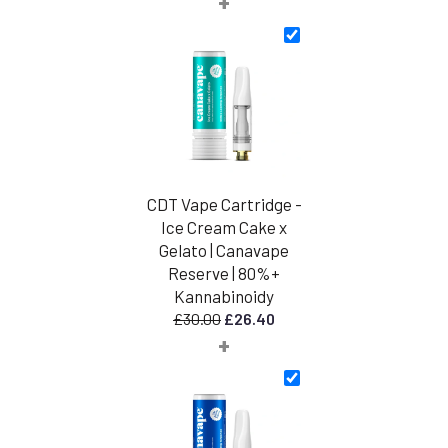
+
wynosiła:
wynosi:
£18.99.
£16.71.
CDT Vape Cartridge -
Ice Cream Cake x
Gelato | Canavape
Reserve | 80%+
Kannabinoidy
Pierwotna
Aktualna
£
30.00
£
26.40
+
cena
cena
wynosiła:
wynosi:
£30.00.
£26.40.