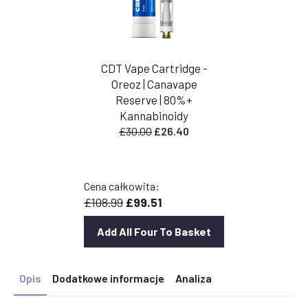
CDT Vape Cartridge -
Oreoz | Canavape
Reserve | 80%+
Kannabinoidy
Pierwotna
Aktualna
£
30.00
£
26.40
cena
cena
wynosiła:
wynosi:
£30.00.
£26.40.
Cena całkowita:
£108.99
£99.51
Add All Four To Basket
Opis
Dodatkowe informacje
Analiza