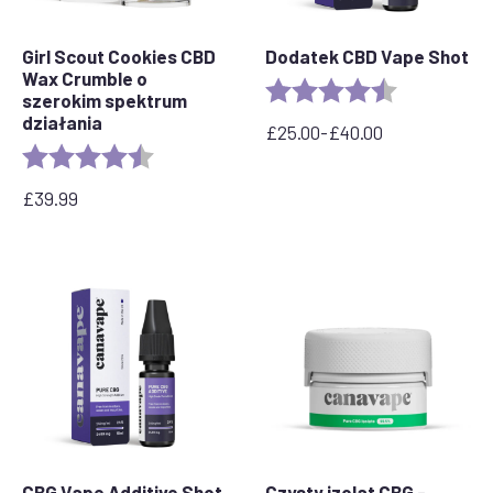
Girl Scout Cookies CBD
Dodatek CBD Vape Shot
Wax Crumble o
Ocena:
4,8 na 5 gwi
szerokim spektrum
działania
£
25.00
-
£
40.00
Zakres
Ocena:
4.6 out of 5 stars
cen:
od
£
39.99
£25.00
do
£40.00
CBG Vape Additive Shot
Czysty izolat CBG -