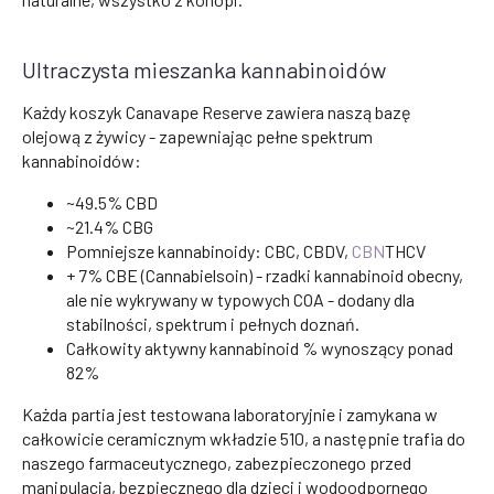
Ultraczysta mieszanka kannabinoidów
Każdy koszyk Canavape Reserve zawiera naszą bazę
olejową z żywicy - zapewniając pełne spektrum
kannabinoidów:
~49.5% CBD
~21.4% CBG
Pomniejsze kannabinoidy: CBC, CBDV,
CBN
THCV
+ 7% CBE (Cannabielsoin) - rzadki kannabinoid obecny,
ale nie wykrywany w typowych COA - dodany dla
stabilności, spektrum i pełnych doznań.
Całkowity aktywny kannabinoid % wynoszący ponad
82%
Każda partia jest testowana laboratoryjnie i zamykana w
całkowicie ceramicznym wkładzie 510, a następnie trafia do
naszego farmaceutycznego, zabezpieczonego przed
manipulacją, bezpiecznego dla dzieci i wodoodpornego