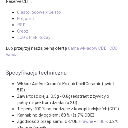
Reserve CDT:
Ciasto lodowe x Gelato
Grejpfrut
RS11
Oreoz
LCG x Pink Rozay
Lub przejrzyj naszą pełną ofertę
Gama wkładów CBD i CBG
Vape
.
Specyfikacja techniczna
Wkład: Active Ceramic Pro lub Ccell Ceramic (gwint
510)
Zawartość oleju: 0,5g - 0,6g (ekstrakt z żywicy o
pełnym spektrum działania 2.0)
Terpeny: 100% pochodzące z konopi indyjskich (CDT)
Kannabinoidy ogółem: 80%+ (z 7% CBE)
Zgodność z przepisami: UK/UE
Prawne
-
THC
< 0,2% i
<1mg/pojemnik