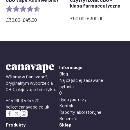
klasa farmaceutyczna
Ocena:
4,9 na 5 gwiazdek
£
50.00
-
£
300.00
£
30.00
-
£
45.00
Zakres
Zakres
cen:
cen:
od
od
£50.00
30,00
do
GBP
£300.00
do
45,00
GBP
Informacje
Blog
Witamy w Canavape®,
Najczęściej zadawane
oryginalnym wyborze dla
pytania
CBD, oleju vape i nie tylko.
O
Dystrybutorzy
+44 1608 485 420
Kontakt
hello@canavape.co.uk
Raporty laboratoryjne
Recenzje
Produkty
Sklep