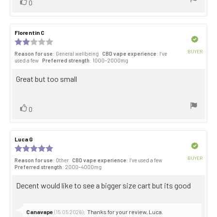
Vote
vote(s)
0
up
Review
Florentin C
Review
author:
date:
Verified
Review
rating:
BUYER
Reason for use
: General wellbeing
CBD vape experience
: I’ve
2.0
Purch
used a few
Preferred strength
: 1000–2000mg
out
date:
of
Review
Great but too small
5
stars
text:
Vote
vote(s)
0
up
Review
Luca G
Review
author:
date:
Verified
Review
rating:
BUYER
Reason for use
: Other
CBD vape experience
: I’ve used a few
5.0
Purch
Preferred strength
: 2000–4000mg
out
date:
of
Review
Decent would like to see a bigger size cart but its good
5
stars
text:
Reply
Canavape
:
Thanks for your review, Luca.
(15.05.2026)