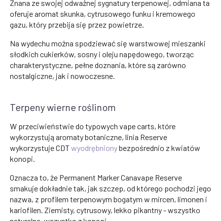
Znana ze swojej odważnej sygnatury terpenowej, odmiana ta
oferuje aromat skunka, cytrusowego funku i kremowego
gazu, który przebija się przez powietrze.
Na wydechu można spodziewać się warstwowej mieszanki
słodkich cukierków, sosny i oleju napędowego, tworząc
charakterystyczne, pełne doznania, które są zarówno
nostalgiczne, jak i nowoczesne.
Terpeny wierne roślinom
W przeciwieństwie do typowych vape carts, które
wykorzystują aromaty botaniczne, linia Reserve
wykorzystuje CDT
wyodrębniony
bezpośrednio z kwiatów
konopi.
Oznacza to, że Permanent Marker Canavape Reserve
smakuje dokładnie tak, jak szczep, od którego pochodzi jego
nazwa, z profilem terpenowym bogatym w mircen, limonen i
kariofilen. Ziemisty, cytrusowy, lekko pikantny - wszystko
naturalne, wszystko z konopi.