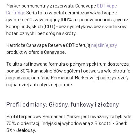
Marker permanentny z rezerwatu Canavape
CDT Vape
Cartridge
Seria ta to w pełni ceramiczny wkład vape z
gwintem 510, zawierający 100% terpenów pochodzących z
konopi indyjskich (CDT) - bez syntetyków, bez składników
botanicznych i bez dróg na skróty.
Kartridże Canavape Reserve CDT oferują
najsilniejszy
produkt w ofercie Canavape.
Ta ultra-rafinowana formuła o pełnym spektrum dostarcza
ponad 80% kannabinoidów ogółem i odtwarza wielokrotnie
nagradzaną odmianę Permanent Marker w jej najczystszej,
najbardziej autentycznej formie.
Profil odmiany: Głośny, funkowy i złożony
Profil terpenowy Permanent Marker jest uważany za hybrydę
70% o orientacji indyjskiej wyhodowaną z Biscotti × Sherb
BX × Jealousy.