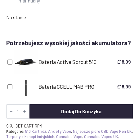
marihuany
Na stanie
Potrzebujesz wysokiej jakości akumulatora?
Bateria Active Sprout 510
£
18.99
Bateria CCELL M4B PRO
£
18.99
Ilość
CDT
Dodaj Do Koszyka
Vape
Cartridge
-
SKU:
CDT-CART-RPM
Permanent
Kategorie:
510 Kartridż
,
Anxiety Vape
,
Najlepsze pióro CBD Vape Pen UK
,
Marker
Terpeny z konopi indyjskich
,
Cannabis Vape
,
Cannabis Vapes UK
,