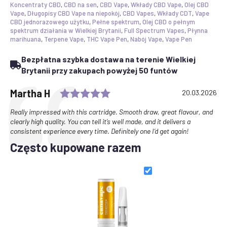
|
Koncentraty CBD
,
CBD na sen
,
CBD Vape
,
Wkłady CBD Vape
,
Olej CBD
Canavape
Vape
,
Długopisy CBD Vape na niepokój
,
CBD Vapes
,
Wkłady CDT
,
Vape
Reserve
CBD jednorazowego użytku
,
Pełne spektrum
,
Olej CBD o pełnym
|
spektrum działania w Wielkiej Brytanii
,
Full Spectrum Vapes
,
Płynna
80%+
marihuana
,
Terpene Vape
,
THC Vape Pen
,
Nabój Vape
,
Vape Pen
Cannabinoids
Bezpłatna szybka dostawa na terenie Wielkiej
Brytanii przy zakupach powyżej 50 funtów
Rating: 5.0 out of 5 stars
Testimonial
Author:
Martha H
Date:
20.03.2026
Text:
Really impressed with this cartridge. Smooth draw, great flavour, and
clearly high quality. You can tell it’s well made, and it delivers a
consistent experience every time. Definitely one I’d get again!
Często kupowane razem