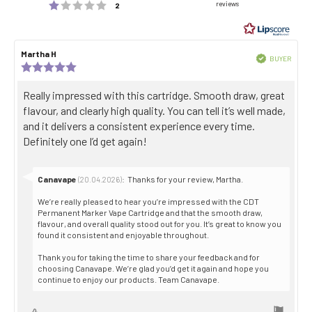
Rating 1 out of 5 stars
reviews
votes
2
out
of
5
Review
Martha H
Review
stars
Verified
BUYER
author:
date:
Review
Purch
rating:
date:
5.0
Review
Really impressed with this cartridge. Smooth draw, great
out
text:
flavour, and clearly high quality. You can tell it’s well made,
of
5
and it delivers a consistent experience every time.
stars
Definitely one I’d get again!
Reply
Canavape
:
Thanks for your review, Martha.
(20.04.2026)
from:
We’re really pleased to hear you’re impressed with the CDT
Permanent Marker Vape Cartridge and that the smooth draw,
flavour, and overall quality stood out for you. It’s great to know you
found it consistent and enjoyable throughout.
Thank you for taking the time to share your feedback and for
choosing Canavape. We’re glad you’d get it again and hope you
continue to enjoy our products. Team Canavape.