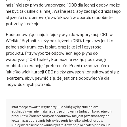
najsilniejszy płyn do waporyzacji CBD dla jednej osoby, może
nie być tak silne dla innej. Ważne jest, aby zacząć od niższego
stężenia i stopniowo je zwiększać w oparciu o osobiste
potrzeby i reakcje.
Podsumowując, najsilniejszy płyn do waporyzacji CBD w
Wielkiej Brytanii zależy od stężenia CBD, tego, czy jest to
pełne spektrum, czy izolat, oraz jakości i czystości
produktu. Przy wyborze odpowiedniego płynu do
waporyzacji CBD należy koniecznie wziąć pod uwagę
osobistą tolerancję i preferencje. Przed rozpoczęciem
jakiejkolwiek kuracji CBD należy zawsze skonsultować się z
lekarzem, aby upewnić się, że jest ona odpowiednia dla
indywidualnych potrzeb.
Informacje zawarte w tym artykule służą wyłącznie celom
edukacyjnym i nie mają na celu promowania żadnych konkretnych
produktów. Żaden z naszych produktów nie jest przeznaczony do
leczenia, zapobiegania lub wyleczenia jakiejkolwiek choroby.
Niniejsza treść nie powinna być traktowana jako profesjonalna lub