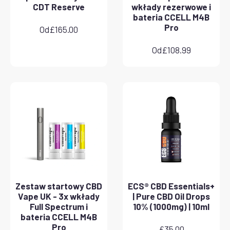
CDT Reserve
wkłady rezerwowe i
bateria CCELL M4B
Pro
Od
£
165.00
Od
£
108.99
Zestaw startowy CBD
ECS® CBD Essentials+
Vape UK - 3x wkłady
| Pure CBD Oil Drops
Full Spectrum i
10% (1000mg) | 10ml
bateria CCELL M4B
Pro
£
35.00