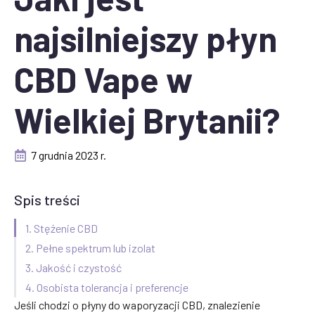
najsilniejszy płyn
CBD Vape w
Wielkiej Brytanii?
7 grudnia 2023 r.
Spis treści
1. Stężenie CBD
2. Pełne spektrum lub izolat
3. Jakość i czystość
4. Osobista tolerancja i preferencje
Jeśli chodzi o płyny do waporyzacji CBD, znalezienie