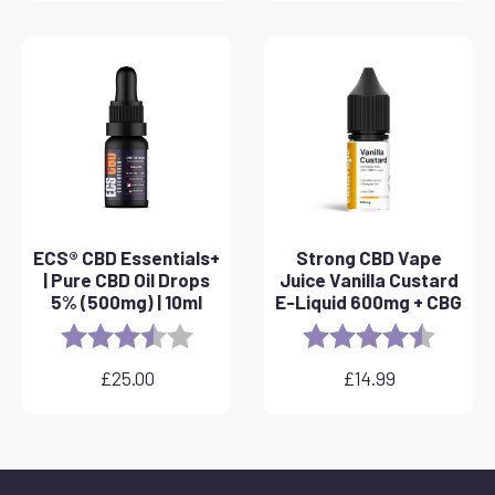
od
£25.00
do
£40.00
ECS® CBD Essentials+
Strong CBD Vape
| Pure CBD Oil Drops
Juice Vanilla Custard
5% (500mg) | 10ml
E-Liquid 600mg + CBG
Rating:
3.8 out of 5 stars
Rating:
4.6 out 
£
25.00
£
14.99