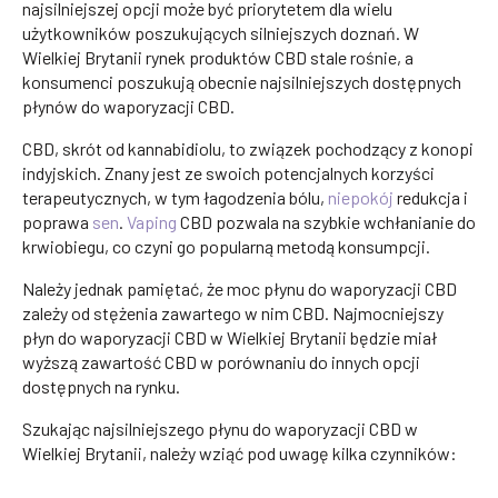
najsilniejszej opcji może być priorytetem dla wielu
użytkowników poszukujących silniejszych doznań. W
Wielkiej Brytanii rynek produktów CBD stale rośnie, a
konsumenci poszukują obecnie najsilniejszych dostępnych
płynów do waporyzacji CBD.
CBD, skrót od kannabidiolu, to związek pochodzący z konopi
indyjskich. Znany jest ze swoich potencjalnych korzyści
terapeutycznych, w tym łagodzenia bólu,
niepokój
redukcja i
poprawa
sen
.
Vaping
CBD pozwala na szybkie wchłanianie do
krwiobiegu, co czyni go popularną metodą konsumpcji.
Należy jednak pamiętać, że moc płynu do waporyzacji CBD
zależy od stężenia zawartego w nim CBD. Najmocniejszy
płyn do waporyzacji CBD w Wielkiej Brytanii będzie miał
wyższą zawartość CBD w porównaniu do innych opcji
dostępnych na rynku.
Szukając najsilniejszego płynu do waporyzacji CBD w
Wielkiej Brytanii, należy wziąć pod uwagę kilka czynników: