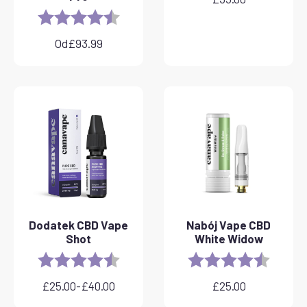
Rating:
4.8 out of 5 stars
Od
£
93.99
Dodatek CBD Vape
Nabój Vape CBD
Shot
White Widow
Rating:
4.8 out of 5 stars
Rating:
4.6 out 
£
25.00
-
£
40.00
£
25.00
Zakres
cen: