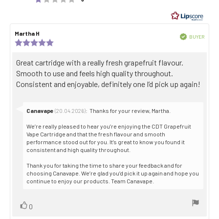
out
of
5
Review
Martha H
Review
stars
Verified
BUYER
author:
date:
Review
Purch
rating:
date:
5.0
Review
Great cartridge with a really fresh grapefruit flavour.
out
text:
Smooth to use and feels high quality throughout.
of
5
Consistent and enjoyable, definitely one I’d pick up again!
stars
Reply
Canavape
:
Thanks for your review, Martha.
(20.04.2026)
from:
We’re really pleased to hear you’re enjoying the CDT Grapefruit
Vape Cartridge and that the fresh flavour and smooth
performance stood out for you. It’s great to know you found it
consistent and high quality throughout.
Thank you for taking the time to share your feedback and for
choosing Canavape. We’re glad you’d pick it up again and hope you
continue to enjoy our products. Team Canavape.
Vote
vote(s)
0
up