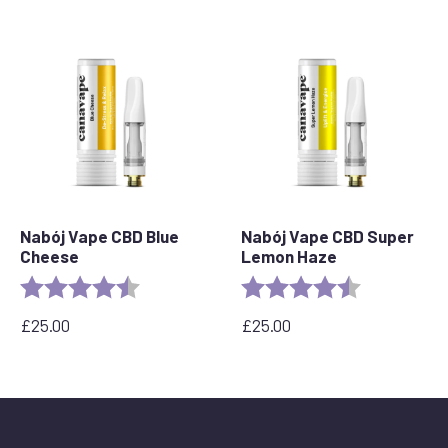
Nabój Vape CBD Blue
Nabój Vape CBD Super
Cheese
Lemon Haze
Ocena:
4,5 na 5 gwiazdek
Ocena:
4.6 out of 5 
£
25.00
£
25.00