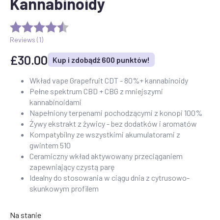
Kannabinoidy
Reviews (
1
)
£
30.00
Kup i zdobądź 600 punktów!
Wkład vape Grapefruit CDT - 80%+ kannabinoidy
Pełne spektrum CBD + CBG z mniejszymi
kannabinoidami
Napełniony terpenami pochodzącymi z konopi 100%
Żywy ekstrakt z żywicy - bez dodatków i aromatów
Kompatybilny ze wszystkimi akumulatorami z
gwintem 510
Ceramiczny wkład aktywowany przeciąganiem
zapewniający czystą parę
Idealny do stosowania w ciągu dnia z cytrusowo-
skunkowym profilem
Na stanie