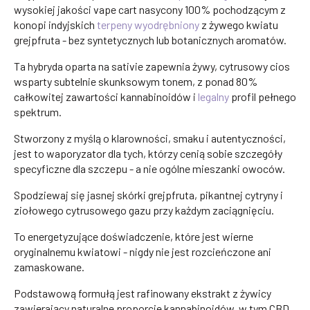
wysokiej jakości vape cart nasycony 100% pochodzącym z
konopi indyjskich
terpeny
wyodrębniony
z żywego kwiatu
grejpfruta - bez syntetycznych lub botanicznych aromatów.
Ta hybryda oparta na sativie zapewnia żywy, cytrusowy cios
wsparty subtelnie skunksowym tonem, z ponad 80%
całkowitej zawartości kannabinoidów i
legalny
profil pełnego
spektrum.
Stworzony z myślą o klarowności, smaku i autentyczności,
jest to waporyzator dla tych, którzy cenią sobie szczegóły
specyficzne dla szczepu - a nie ogólne mieszanki owoców.
Spodziewaj się jasnej skórki grejpfruta, pikantnej cytryny i
ziołowego cytrusowego gazu przy każdym zaciągnięciu.
To energetyzujące doświadczenie, które jest wierne
oryginalnemu kwiatowi - nigdy nie jest rozcieńczone ani
zamaskowane.
Podstawową formułą jest rafinowany ekstrakt z żywicy
zawierający naturalne proporcje kannabinoidów, w tym CBD,