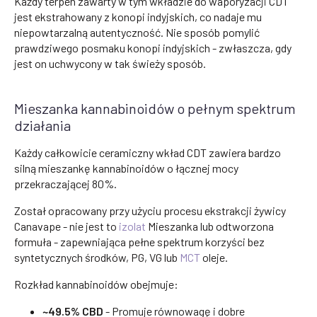
Każdy terpen zawarty w tym wkładzie do waporyzacji CDT
jest ekstrahowany z konopi indyjskich, co nadaje mu
niepowtarzalną autentyczność. Nie sposób pomylić
prawdziwego posmaku konopi indyjskich - zwłaszcza, gdy
jest on uchwycony w tak świeży sposób.
Mieszanka kannabinoidów o pełnym spektrum
działania
Każdy całkowicie ceramiczny wkład CDT zawiera bardzo
silną mieszankę kannabinoidów o łącznej mocy
przekraczającej 80%.
Został opracowany przy użyciu procesu ekstrakcji żywicy
Canavape - nie jest to
izolat
Mieszanka lub odtworzona
formuła - zapewniająca pełne spektrum korzyści bez
syntetycznych środków, PG, VG lub
MCT
oleje.
Rozkład kannabinoidów obejmuje:
~49.5% CBD
- Promuje równowagę i dobre