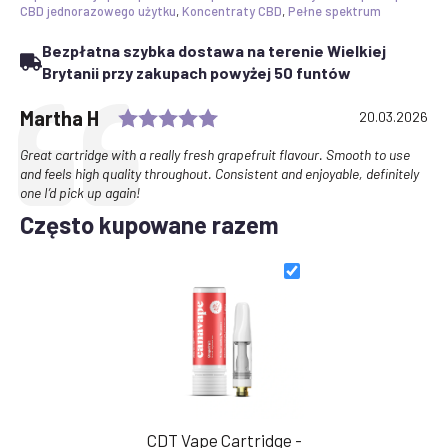
Cannabinoids
CBD jednorazowego użytku
,
Koncentraty CBD
,
Pełne spektrum
Bezpłatna szybka dostawa na terenie Wielkiej
Brytanii przy zakupach powyżej 50 funtów
Rating: 5.0 out of 5 stars
Testimonial
Author:
Martha H
Date:
20.03.2026
Text:
Great cartridge with a really fresh grapefruit flavour. Smooth to use
and feels high quality throughout. Consistent and enjoyable, definitely
one I’d pick up again!
Często kupowane razem
CDT Vape Cartridge -