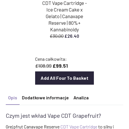
CDT Vape Cartridge -
Ice Cream Cake x
Gelato | Canavape
Reserve | 80%+
Kannabinoidy
Pierwotna
Aktualna
£
30.00
£
26.40
cena
cena
wynosiła:
wynosi:
£30.00.
£26.40.
Cena całkowita:
£108.99
£99.51
Add All Four To Basket
Opis
Dodatkowe informacje
Analiza
Czym jest wkład Vape CDT Grapefruit?
Grejpfrut Canavape Reserve
CDT Vape Cartridge
to silny i