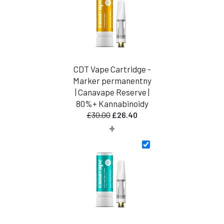
CDT Vape Cartridge -
Marker permanentny
| Canavape Reserve |
80%+ Kannabinoidy
Pierwotna
Aktualna
£
30.00
£
26.40
+
cena
cena
wynosiła:
wynosi:
£30.00.
£26.40.