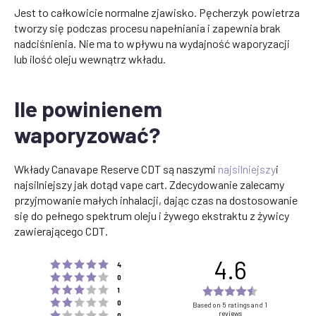
Jest to całkowicie normalne zjawisko. Pęcherzyk powietrza
tworzy się podczas procesu napełniania i zapewnia brak
nadciśnienia. Nie ma to wpływu na wydajność waporyzacji
lub ilość oleju wewnątrz wkładu.
Ile powinienem
waporyzować?
Wkłady Canavape Reserve CDT są naszymi
najsilniejszy
i
najsilniejszy jak dotąd vape cart. Zdecydowanie zalecamy
przyjmowanie małych inhalacji, dając czas na dostosowanie
się do pełnego spektrum oleju i żywego ekstraktu z żywicy
zawierającego CDT.
4.6
Rating 5 out of 5 stars
votes
4
Rating 4 out of 5 stars
votes
0
Rating 3 out of 5 stars
Rating
votes
1
Rating 2 out of 5 stars
votes
4.6
0
Based on 5 ratings and 1
Rating 1 out of 5 stars
reviews
votes
0