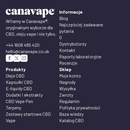
Informacje
Blog
Witamy w Canavape®,
Najczęściej zadawane
oryginalnym wyborze dla
pytania
CBD, oleju vape i nie tylko.
O
Dystrybutorzy
+44 1608 485 420
Kontakt
hello@canavape.co.uk
Raporty laboratoryjne
Recenzje
Produkty
Sklep
Oleje CBD
Moje konto
Kapsułki CBD
Nagrody
E-liquidy CBD
Wysyłka
Dodatki i ekstrakty
Zwroty
CBD Vape Pen
Regulamin
Terpeny
Polityka prywatności
Zestawy startowe CBD
Baza wiedzy
Vape
Katalog CBD