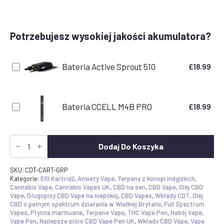
Potrzebujesz wysokiej jakości akumulatora?
Bateria Active Sprout 510
£
18.99
Bateria CCELL M4B PRO
£
18.99
Ilość
CDT
Dodaj Do Koszyka
Vape
Cartridge
-
SKU:
CDT-CART-GRP
Grapefruit
Kategorie:
510 Kartridż
,
Anxiety Vape
,
Terpeny z konopi indyjskich
,
|
Cannabis Vape
,
Cannabis Vapes UK
,
CBD na sen
,
CBD Vape
,
Olej CBD
Canavape
Vape
,
Długopisy CBD Vape na niepokój
,
CBD Vapes
,
Wkłady CDT
,
Olej
Reserve
CBD o pełnym spektrum działania w Wielkiej Brytanii
,
Full Spectrum
|
Vapes
,
Płynna marihuana
,
Terpene Vape
,
THC Vape Pen
,
Nabój Vape
,
80%+
Vape Pen
,
Najlepsze pióro CBD Vape Pen UK
,
Wkłady CBD Vape
,
Vape