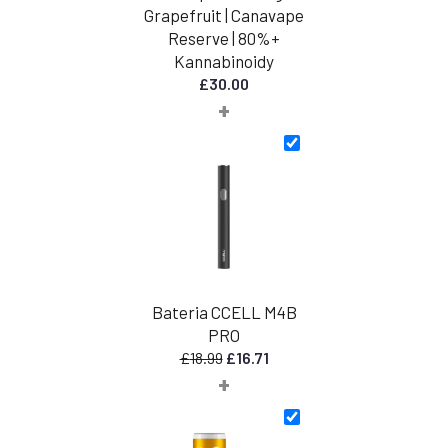
Grapefruit | Canavape
Reserve | 80%+
Kannabinoidy
£
30.00
+
Bateria CCELL M4B
PRO
Pierwotna
Aktualna
£
18.99
£
16.71
+
cena
cena
wynosiła:
wynosi:
£18.99.
£16.71.