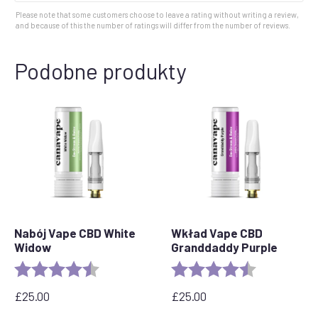
Please note that some customers choose to leave a rating without writing a review,
and because of this the number of ratings will differ from the number of reviews.
Podobne produkty
Nabój Vape CBD White
Wkład Vape CBD
Widow
Granddaddy Purple
Ocena:
4.6 out of 5 stars
Ocena:
4,5 na 5 gwi
£
25.00
£
25.00