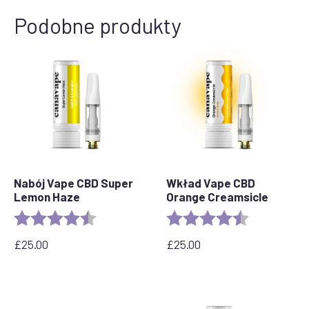
Podobne produkty
Nabój Vape CBD Super
Wkład Vape CBD
Lemon Haze
Orange Creamsicle
Rating:
4.6 out of 5 stars
Rating:
4.2 out of 5 
£
25.00
£
25.00