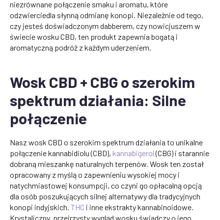
niezrównane połączenie smaku i aromatu, które
odzwierciedla słynną odmianę konopi. Niezależnie od tego,
czy jesteś doświadczonym dabberem, czy nowicjuszem w
świecie wosku CBD, ten produkt zapewnia bogatą i
aromatyczną podróż z każdym uderzeniem.
Wosk CBD + CBG o szerokim
spektrum działania: Silne
połączenie
Nasz wosk CBD o szerokim spektrum działania to unikalne
połączenie kannabidiolu (CBD),
kannabigerol
(CBG) i starannie
dobraną mieszankę naturalnych terpenów. Wosk ten został
opracowany z myślą o zapewnieniu wysokiej mocy i
natychmiastowej konsumpcji, co czyni go opłacalną opcją
dla osób poszukujących silnej alternatywy dla tradycyjnych
konopi indyjskich.
THC
i inne ekstrakty kannabinoidowe.
Krystaliczny, przejrzysty wygląd wosku świadczy o jego