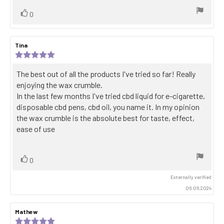
Vote
vote(s)
0
up
Review
Tina
Review
author:
date:
Review
rating:
5.0
Review
The best out of all the products I've tried so far! Really
out
text:
enjoying the wax crumble.
of
5
In the last few months I've tried cbd liquid for e-cigarette,
stars
disposable cbd pens, cbd oil, you name it. In my opinion
the wax crumble is the absolute best for taste, effect,
ease of use
Vote
vote(s)
0
up
Externally verified
06.06.2024
Review
Mathew
Review
author:
date:
Review