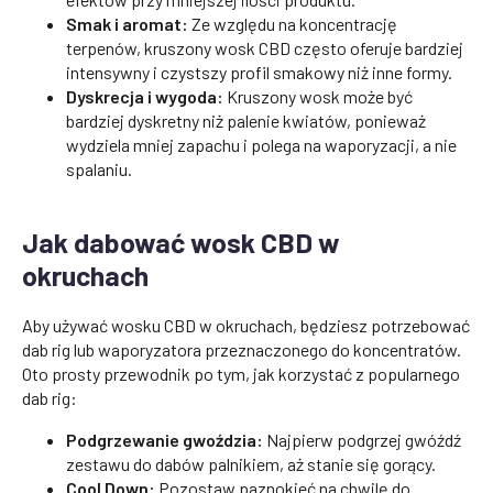
Smak i aromat:
Ze względu na koncentrację
terpenów, kruszony wosk CBD często oferuje bardziej
intensywny i czystszy profil smakowy niż inne formy.
Dyskrecja i wygoda:
Kruszony wosk może być
bardziej dyskretny niż palenie kwiatów, ponieważ
wydziela mniej zapachu i polega na waporyzacji, a nie
spalaniu.
Jak dabować wosk CBD w
okruchach
Aby używać wosku CBD w okruchach, będziesz potrzebować
dab rig lub waporyzatora przeznaczonego do koncentratów.
Oto prosty przewodnik po tym, jak korzystać z popularnego
dab rig:
Podgrzewanie gwoździa:
Najpierw podgrzej gwóźdź
zestawu do dabów palnikiem, aż stanie się gorący.
Cool Down:
Pozostaw paznokieć na chwilę do