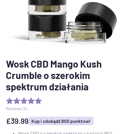
Wosk CBD Mango Kush
Crumble o szerokim
spektrum działania
Reviews (
4
)
£
39.99
Kup i zdobądź 800 punktów!
Wosk CBD o szerokim spektrum czystości 95%