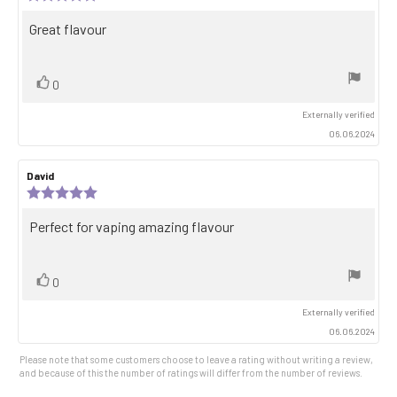
rating:
5.0
Review
Great flavour
out
text:
of
5
stars
Vote
vote(s)
0
up
Externally verified
06.06.2024
Review
David
Review
author:
date:
Review
rating:
5.0
Review
Perfect for vaping amazing flavour
out
text:
of
5
stars
Vote
vote(s)
0
up
Externally verified
06.06.2024
Please note that some customers choose to leave a rating without writing a review,
and because of this the number of ratings will differ from the number of reviews.