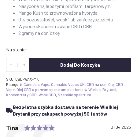
Nasycone najlepszymi profilami terpenowymi
Mango Kush to zrównoważona hybryda
0% pozostałości, woski lub zanieczyszczenia
Wysoce skoncentrowane CBD i CBG
2 gramy na doniczkę
Na stanie
Ilość
Mango
Dodaj Do Koszyka
Kush
CBD
Wax
SKU:
CBD-WAX-MK
Crumble
Kategorii:
Cannabis Vape
,
Cannabis Vapes UK
,
CBD na sen
,
Olej CBD
Broad
Vape
,
Olej CBD o pełnym spektrum działania w Wielkiej Brytanii
,
Spectrum
Koncentraty CBD
,
Wosk CBD
,
Szerokie spektrum
Bezpłatna szybka dostawa na terenie Wielkiej
Brytanii przy zakupach powyżej 50 funtów
Rating: 5.0 out of 5 stars
Testimonial
Author:
Tina
Date:
01.04.2023