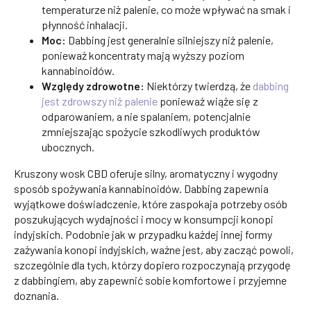
temperaturze niż palenie, co może wpływać na smak i
płynność inhalacji.
Moc:
Dabbing jest generalnie silniejszy niż palenie,
ponieważ koncentraty mają wyższy poziom
kannabinoidów.
Względy zdrowotne:
Niektórzy twierdzą, że
dabbing
jest zdrowszy niż palenie
ponieważ wiąże się z
odparowaniem, a nie spalaniem, potencjalnie
zmniejszając spożycie szkodliwych produktów
ubocznych.
Kruszony wosk CBD oferuje silny, aromatyczny i wygodny
sposób spożywania kannabinoidów. Dabbing zapewnia
wyjątkowe doświadczenie, które zaspokaja potrzeby osób
poszukujących wydajności i mocy w konsumpcji konopi
indyjskich. Podobnie jak w przypadku każdej innej formy
zażywania konopi indyjskich, ważne jest, aby zacząć powoli,
szczególnie dla tych, którzy dopiero rozpoczynają przygodę
z dabbingiem, aby zapewnić sobie komfortowe i przyjemne
doznania.