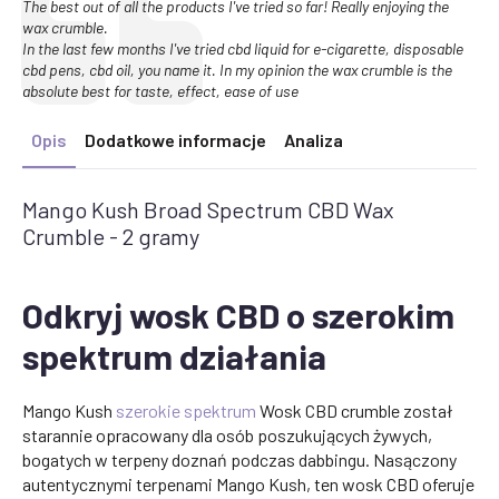
Text:
The best out of all the products I've tried so far! Really enjoying the
wax crumble.
In the last few months I've tried cbd liquid for e-cigarette, disposable
cbd pens, cbd oil, you name it. In my opinion the wax crumble is the
absolute best for taste, effect, ease of use
Opis
Dodatkowe informacje
Analiza
Mango Kush Broad Spectrum CBD Wax
Crumble - 2 gramy
Odkryj wosk CBD o szerokim
spektrum działania
Mango Kush
szerokie spektrum
Wosk CBD crumble został
starannie opracowany dla osób poszukujących żywych,
bogatych w terpeny doznań podczas dabbingu. Nasączony
autentycznymi terpenami Mango Kush, ten wosk CBD oferuje