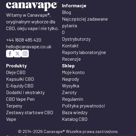
Informacje
Blog
Witamy w Canavape®,
Najczęściej zadawane
oryginalnym wyborze dla
pytania
CBD, oleju vape i nie tylko.
O
Dystrybutorzy
+44 1608 485 420
Kontakt
hello@canavape.co.uk
Raporty laboratoryjne
Recenzje
Produkty
Sklep
Oleje CBD
Moje konto
Kapsułki CBD
Nagrody
E-liquidy CBD
Wysyłka
Dodatki i ekstrakty
Zwroty
CBD Vape Pen
Regulamin
Terpeny
Polityka prywatności
Zestawy startowe CBD
Baza wiedzy
Vape
Katalog CBD
© 2014-2026 Canavape® Wszelkie prawa zastrzeżone.