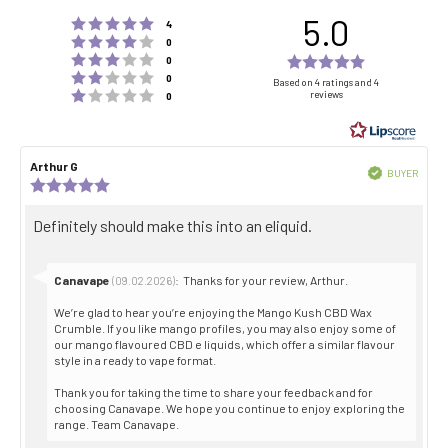
5.0
Rating 5 out of 5 stars
votes
4
Rating 4 out of 5 stars
votes
0
Rating 3 out of 5 stars
Rating
votes
0
Rating 2 out of 5 stars
votes
5.0
0
Based on 4 ratings and 4
Rating 1 out of 5 stars
reviews
votes
0
out
of
5
Review
Arthur G
Review
stars
Verified
BUYER
author:
date:
Review
Purch
rating:
date:
5.0
Review
Definitely should make this into an eliquid.
out
text:
of
5
stars
Reply
Canavape
:
Thanks for your review, Arthur.
(09.02.2026)
from:
We’re glad to hear you’re enjoying the Mango Kush CBD Wax
Crumble. If you like mango profiles, you may also enjoy some of
our mango flavoured CBD e liquids, which offer a similar flavour
style in a ready to vape format.
Thank you for taking the time to share your feedback and for
choosing Canavape. We hope you continue to enjoy exploring the
range. Team Canavape.