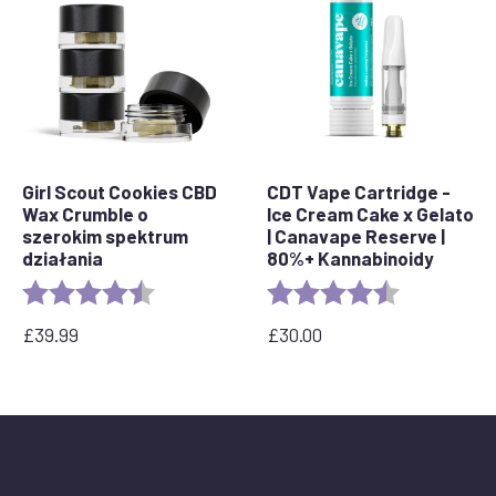
Girl Scout Cookies CBD
CDT Vape Cartridge -
Wax Crumble o
Ice Cream Cake x Gelato
szerokim spektrum
| Canavape Reserve |
działania
80%+ Kannabinoidy
Rating:
4.6 out of 5 stars
Rating:
4.6 out of 5 
£
39.99
£
30.00