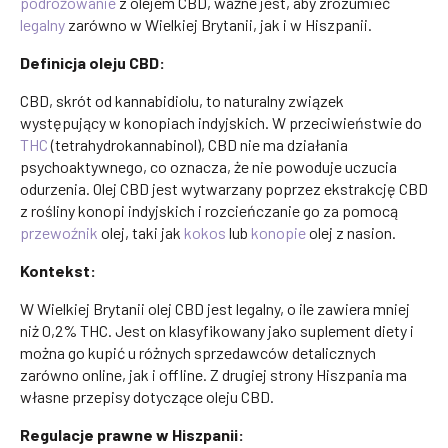
podróżowanie
z olejem CBD, ważne jest, aby zrozumieć
legalny
zarówno w Wielkiej Brytanii, jak i w Hiszpanii.
Definicja oleju CBD:
CBD, skrót od kannabidiolu, to naturalny związek
występujący w konopiach indyjskich. W przeciwieństwie do
THC
(tetrahydrokannabinol), CBD nie ma działania
psychoaktywnego, co oznacza, że nie powoduje uczucia
odurzenia. Olej CBD jest wytwarzany poprzez ekstrakcję CBD
z rośliny konopi indyjskich i rozcieńczanie go za pomocą
przewoźnik
olej, taki jak
kokos
lub
konopie
olej z nasion.
Kontekst:
W Wielkiej Brytanii olej CBD jest legalny, o ile zawiera mniej
niż 0,2% THC. Jest on klasyfikowany jako suplement diety i
można go kupić u różnych sprzedawców detalicznych
zarówno online, jak i offline. Z drugiej strony Hiszpania ma
własne przepisy dotyczące oleju CBD.
Regulacje prawne w Hiszpanii: