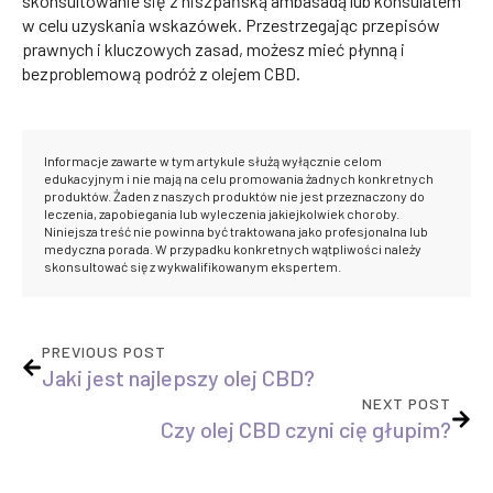
skonsultowanie się z hiszpańską ambasadą lub konsulatem
w celu uzyskania wskazówek. Przestrzegając przepisów
prawnych i kluczowych zasad, możesz mieć płynną i
bezproblemową podróż z olejem CBD.
Informacje zawarte w tym artykule służą wyłącznie celom
edukacyjnym i nie mają na celu promowania żadnych konkretnych
produktów. Żaden z naszych produktów nie jest przeznaczony do
leczenia, zapobiegania lub wyleczenia jakiejkolwiek choroby.
Niniejsza treść nie powinna być traktowana jako profesjonalna lub
medyczna porada. W przypadku konkretnych wątpliwości należy
skonsultować się z wykwalifikowanym ekspertem.
PREVIOUS POST
Jaki jest najlepszy olej CBD?
NEXT POST
Czy olej CBD czyni cię głupim?