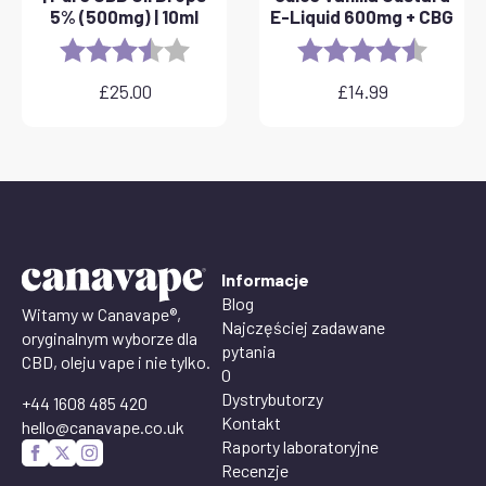
5% (500mg) | 10ml
E-Liquid 600mg + CBG
Rating:
3.8 out of 5 stars
Rating:
4.6 out 
£
25.00
£
14.99
Informacje
Blog
Witamy w Canavape®,
Najczęściej zadawane
oryginalnym wyborze dla
pytania
CBD, oleju vape i nie tylko.
O
Dystrybutorzy
+44 1608 485 420
Kontakt
hello@canavape.co.uk
Raporty laboratoryjne
Recenzje