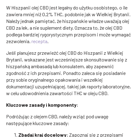
W Hiszpanii olej CBD jest legalny do użytku osobistego, o ile
zawiera mniej niż 0,2% THC, podobnie jak w Wielkiej Brytanii.
Należy jednak pamiętać, że hiszpańskie władze uważają olej
CBD za lek, a nie suplement diety. Oznacza to, że olej CBD
podlega bardziej rygorystycznym przepisom i może wymagać
zezwolenia.
recepta
.
Jeśli planujesz przewieźć olej CBD do Hiszpanii z Wielkiej
Brytanii, wskazane jest wcześniejsze skonsultowanie się z
hiszpańską ambasadą lub konsulatem, aby zapewnić
zgodność z ich przepisami. Ponadto zaleca się posiadanie
przy sobie oryginalnego opakowania i wszelkiej
dokumentacji uzupełniającej, takiej jak raporty laboratoryjne,
w celu udowodnienia zawartości THC w oleju CBD.
Kluczowe zasady i komponenty:
Podróżując z olejem CBD, należy wziąć pod uwagę
następujące kluczowe zasady:
Zbadaj kraj docelowy:
Zapoznaj się z przepisami