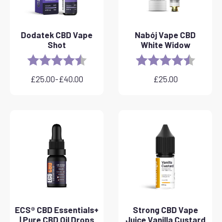
Dodatek CBD Vape
Nabój Vape CBD
Shot
White Widow
Rating:
4.8 out of 5 stars
Rating:
4.6 out 
£
25.00
-
£
40.00
£
25.00
Zakres
cen:
od
£25.00
do
£40.00
ECS® CBD Essentials+
Strong CBD Vape
| Pure CBD Oil Drops
Juice Vanilla Custard