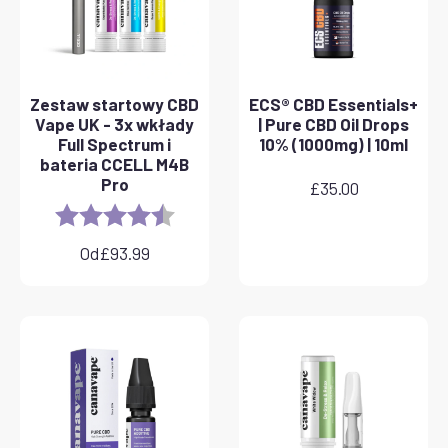
Zestaw startowy CBD
ECS® CBD Essentials+
Vape UK - 3x wkłady
| Pure CBD Oil Drops
Full Spectrum i
10% (1000mg) | 10ml
bateria CCELL M4B
Pro
£
35.00
Rating:
4.8 out of 5 stars
Od
£
93.99