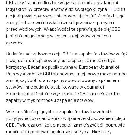
CBD, czyli kannabidiol, to związek pochodzący z konopi
indyjskich. W przeciwieństwie do swojego kuzyna
THC
CBD
nie jest psychoaktywne i nie powoduje "haju". Zamiast tego
znany jest ze swoich właściwości przeciwzapalnych i
przeciwbólowych. Właściwości te sprawiają, że olej CBD
jest obiecującą opcją w leczeniu objawów zapalenia
stawów.
Badania nad wpływem oleju CBD na zapalenie stawów wciąż
trwają, ale istnieją dowody sugerujące, że może on być
korzystny. Badanie opublikowane w European Journal of
Pain wykazało, że CBD stosowane miejscowo może pomóc
zmniejszyć ból i stan zapalny spowodowany zapaleniem
stawów. Inne badanie opublikowane w Journal of
Experimental Medicine wykazało, że CBD zmniejsza stan
zapalny w mysim modelu zapalenia stawów.
Wiele osób cierpiących na zapalenie stawów zgłosiło
pozytywne doświadczenia związane ze stosowaniem oleju
CBD. Twierdzą oni, że pomaga on zmniejszyć ból, poprawić
mobilność i poprawić ogólną jakość życia. Niektórzy