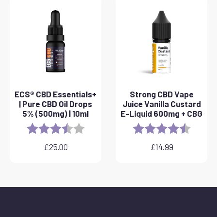
do
£40.00
ECS® CBD Essentials+
Strong CBD Vape
| Pure CBD Oil Drops
Juice Vanilla Custard
5% (500mg) | 10ml
E-Liquid 600mg + CBG
Rating:
3.8 out of 5 stars
Rating:
4.6 out 
£
25.00
£
14.99