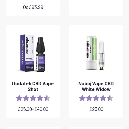
Od
£
93.99
Dodatek CBD Vape
Nabój Vape CBD
Shot
White Widow
Rating:
4.8 out of 5 stars
Rating:
4.6 out 
£
25.00
-
£
40.00
£
25.00
Zakres
cen:
od
£25.00