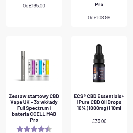
Pro
Od
£
165.00
Od
£
108.99
Zestaw startowy CBD
ECS® CBD Essentials+
Vape UK - 3x wkłady
| Pure CBD Oil Drops
Full Spectrum i
10% (1000mg) | 10ml
bateria CCELL M4B
Pro
£
35.00
Rating:
4.8 out of 5 stars