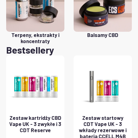
Terpeny, ekstrakty i
Balsamy CBD
koncentraty
Bestsellery
Zestaw kartridży CBD
Zestaw startowy
Vape UK - 3 zwykłe i 3
CDT Vape UK - 3
CDT Reserve
wkłady rezerwowe i
bateria CCELL M4B