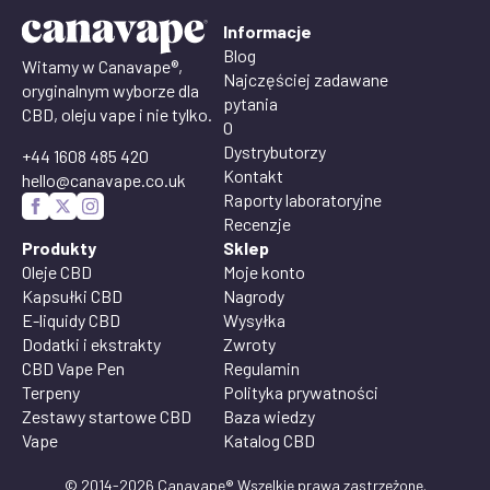
Informacje
Blog
Witamy w Canavape®,
Najczęściej zadawane
oryginalnym wyborze dla
pytania
CBD, oleju vape i nie tylko.
O
Dystrybutorzy
+44 1608 485 420
Kontakt
hello@canavape.co.uk
Raporty laboratoryjne
Recenzje
Produkty
Sklep
Oleje CBD
Moje konto
Kapsułki CBD
Nagrody
E-liquidy CBD
Wysyłka
Dodatki i ekstrakty
Zwroty
CBD Vape Pen
Regulamin
Terpeny
Polityka prywatności
Zestawy startowe CBD
Baza wiedzy
Vape
Katalog CBD
© 2014-2026 Canavape® Wszelkie prawa zastrzeżone.