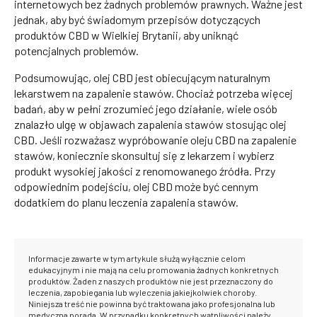
internetowych bez żadnych problemów prawnych. Ważne jest
jednak, aby być świadomym przepisów dotyczących
produktów CBD w Wielkiej Brytanii, aby uniknąć
potencjalnych problemów.
Podsumowując, olej CBD jest obiecującym naturalnym
lekarstwem na zapalenie stawów. Chociaż potrzeba więcej
badań, aby w pełni zrozumieć jego działanie, wiele osób
znalazło ulgę w objawach zapalenia stawów stosując olej
CBD. Jeśli rozważasz wypróbowanie oleju CBD na zapalenie
stawów, koniecznie skonsultuj się z lekarzem i wybierz
produkt wysokiej jakości z renomowanego źródła. Przy
odpowiednim podejściu, olej CBD może być cennym
dodatkiem do planu leczenia zapalenia stawów.
Informacje zawarte w tym artykule służą wyłącznie celom
edukacyjnym i nie mają na celu promowania żadnych konkretnych
produktów. Żaden z naszych produktów nie jest przeznaczony do
leczenia, zapobiegania lub wyleczenia jakiejkolwiek choroby.
Niniejsza treść nie powinna być traktowana jako profesjonalna lub
medyczna porada. W przypadku konkretnych wątpliwości należy