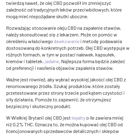
twierdzą nawet, że olej CBD pozwolił im zmniejszyć
zależność od tradycyjnych leków przeciwbólowych, które
mogą mieć niepożądane skutki uboczne.
Rozważając stosowanie oleju CBD na zapalenie stawów,
należy skonsultować się z lekarzem. Może on pomóc w
określeniu właściwego
dawkowanie
i metodę podawania
dostosowaną do konkretnych potrzeb. Olej CBD występuje w
różnych formach, w tym w postaci nalewek, kapsułek,
kremów i tabletek.
jadalne
. Najlepsza forma będzie zależeć
od preferencji i nasilenia objawów zapalenia stawów.
Ważne jest również, aby wybrać wysokiej jakości olej CBD z
renomowanego źródła. Szukaj produktów, które zostały
przetestowane przez strony trzecie pod kątem czystości i
siły działania. Pomoże to zapewnić, że otrzymujesz
bezpieczny i skuteczny produkt.
W Wielkiej Brytanii olej CBD jest
legalny
o ile zawiera mniej
niż 0,2% THC. Oznacza to, że można kupować olej CBD od
licencjonowanych sprzedawców detalicznych i sklepów