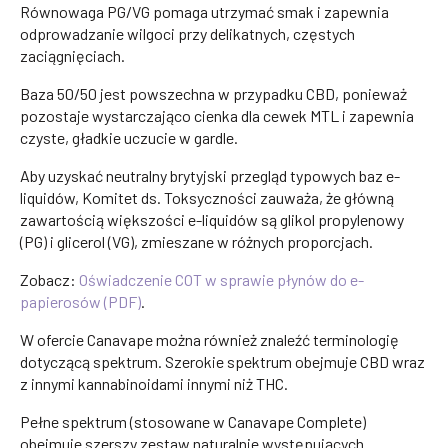
Równowaga PG/VG pomaga utrzymać smak i zapewnia
odprowadzanie wilgoci przy delikatnych, częstych
zaciągnięciach.
Baza 50/50 jest powszechna w przypadku CBD, ponieważ
pozostaje wystarczająco cienka dla cewek MTL i zapewnia
czyste, gładkie uczucie w gardle.
Aby uzyskać neutralny brytyjski przegląd typowych baz e-
liquidów, Komitet ds. Toksyczności zauważa, że główną
zawartością większości e-liquidów są glikol propylenowy
(PG) i glicerol (VG), zmieszane w różnych proporcjach.
Zobacz:
Oświadczenie COT w sprawie płynów do e-
papierosów (PDF)
.
W ofercie Canavape można również znaleźć terminologię
dotyczącą spektrum. Szerokie spektrum obejmuje CBD wraz
z innymi kannabinoidami innymi niż THC.
Pełne spektrum (stosowane w Canavape Complete)
obejmuje szerszy zestaw naturalnie występujących