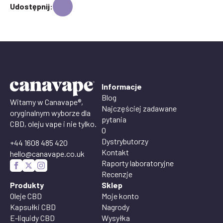
Udostępnij:
Informacje
Blog
Witamy w Canavape®,
Najczęściej zadawane
oryginalnym wyborze dla
pytania
CBD, oleju vape i nie tylko.
O
Dystrybutorzy
+44 1608 485 420
Kontakt
hello@canavape.co.uk
Raporty laboratoryjne
Recenzje
Produkty
Sklep
Oleje CBD
Moje konto
Kapsułki CBD
Nagrody
E-liquidy CBD
Wysyłka