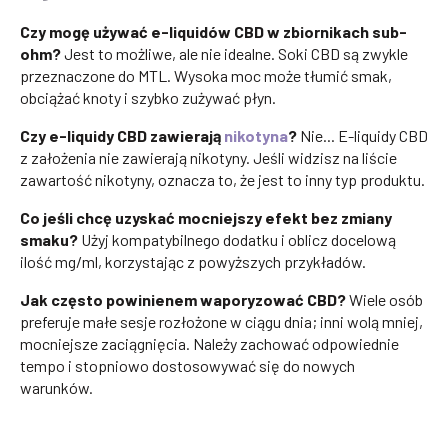
Czy mogę używać e-liquidów CBD w zbiornikach sub-
ohm?
Jest to możliwe, ale nie idealne. Soki CBD są zwykle
przeznaczone do MTL. Wysoka moc może tłumić smak,
obciążać knoty i szybko zużywać płyn.
Czy e-liquidy CBD zawierają
nikotyna
?
Nie... E-liquidy CBD
z założenia nie zawierają nikotyny. Jeśli widzisz na liście
zawartość nikotyny, oznacza to, że jest to inny typ produktu.
Co jeśli chcę uzyskać mocniejszy efekt bez zmiany
smaku?
Użyj kompatybilnego dodatku i oblicz docelową
ilość mg/ml, korzystając z powyższych przykładów.
Jak często powinienem waporyzować CBD?
Wiele osób
preferuje małe sesje rozłożone w ciągu dnia; inni wolą mniej,
mocniejsze zaciągnięcia. Należy zachować odpowiednie
tempo i stopniowo dostosowywać się do nowych
warunków.