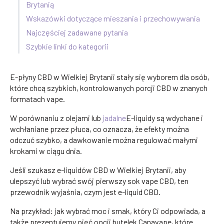
Brytanią
Wskazówki dotyczące mieszania i przechowywania
Najczęściej zadawane pytania
Szybkie linki do kategorii
E-płyny CBD w Wielkiej Brytanii stały się wyborem dla osób,
które chcą szybkich, kontrolowanych porcji CBD w znanych
formatach vape.
W porównaniu z olejami lub
jadalne
E-liquidy są wdychane i
wchłaniane przez płuca, co oznacza, że efekty można
odczuć szybko, a dawkowanie można regulować małymi
krokami w ciągu dnia.
Jeśli szukasz e-liquidów CBD w Wielkiej Brytanii, aby
ulepszyć lub wybrać swój pierwszy sok vape CBD, ten
przewodnik wyjaśnia, czym jest e-liquid CBD.
Na przykład: jak wybrać moc i smak, który Ci odpowiada, a
także prezentujemy pięć opcji butelek Canavape, które