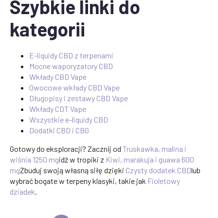
Szybkie linki do
kategorii
E-liquidy CBD z terpenami
Mocne waporyzatory CBD
Wkłady CBD Vape
Owocowe wkłady CBD Vape
Długopisy i zestawy CBD Vape
Wkłady CDT Vape
Wszystkie e-liquidy CBD
Dodatki CBD i CBG
Gotowy do eksploracji? Zacznij od
Truskawka, malina i
wiśnia 1250 mg
idź w tropiki z
Kiwi, marakuja i guawa 600
mg
Zbuduj swoją własną siłę dzięki
Czysty dodatek CBD
lub
wybrać bogate w terpeny klasyki, takie jak
Fioletowy
dziadek
.