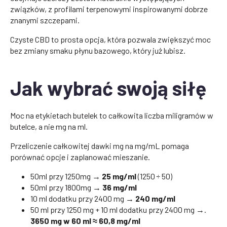
związków, z profilami terpenowymi inspirowanymi dobrze
znanymi szczepami.
Czyste CBD to prosta opcja, która pozwala zwiększyć moc
bez zmiany smaku płynu bazowego, który już lubisz.
Jak wybrać swoją siłę
Moc na etykietach butelek to całkowita liczba miligramów w
butelce, a nie mg na ml.
Przeliczenie całkowitej dawki mg na mg/mL pomaga
porównać opcje i zaplanować mieszanie.
50ml przy 1250mg →
25 mg/ml
(1250 ÷ 50)
50ml przy 1800mg →
36 mg/ml
10 ml dodatku przy 2400 mg →
240 mg/ml
50 ml przy 1250 mg + 10 ml dodatku przy 2400 mg →.
3650 mg w 60 ml ≈ 60,8 mg/ml