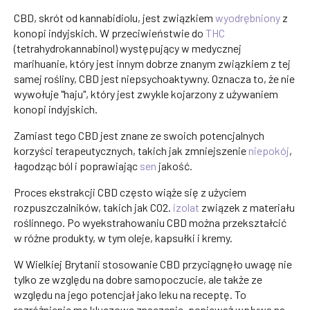
CBD, skrót od kannabidiolu, jest związkiem
wyodrębniony
z
konopi indyjskich. W przeciwieństwie do
THC
(tetrahydrokannabinol) występujący w medycznej
marihuanie, który jest innym dobrze znanym związkiem z tej
samej rośliny, CBD jest niepsychoaktywny. Oznacza to, że nie
wywołuje "haju", który jest zwykle kojarzony z używaniem
konopi indyjskich.
Zamiast tego CBD jest znane ze swoich potencjalnych
korzyści terapeutycznych, takich jak zmniejszenie
niepokój
,
łagodząc ból i poprawiając
sen
jakość.
Proces ekstrakcji CBD często wiąże się z użyciem
rozpuszczalników, takich jak CO2.
izolat
związek z materiału
roślinnego. Po wyekstrahowaniu CBD można przekształcić
w różne produkty, w tym oleje, kapsułki i kremy.
W Wielkiej Brytanii stosowanie CBD przyciągnęło uwagę nie
tylko ze względu na dobre samopoczucie, ale także ze
względu na jego potencjał jako leku na receptę. To
rozróżnienie ma kluczowe znaczenie, ponieważ wpływa na