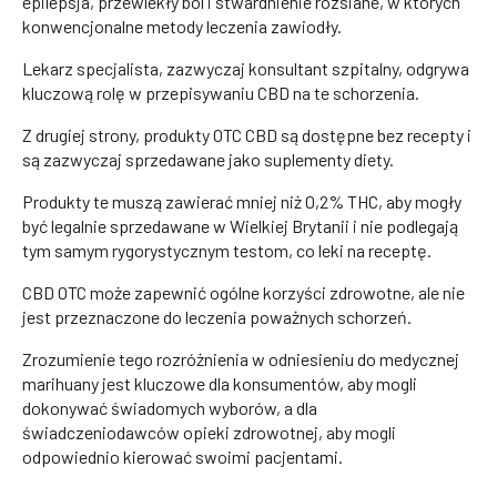
epilepsja, przewlekły ból i stwardnienie rozsiane, w których
konwencjonalne metody leczenia zawiodły.
Lekarz specjalista, zazwyczaj konsultant szpitalny, odgrywa
kluczową rolę w przepisywaniu CBD na te schorzenia.
Z drugiej strony, produkty OTC CBD są dostępne bez recepty i
są zazwyczaj sprzedawane jako suplementy diety.
Produkty te muszą zawierać mniej niż 0,2% THC, aby mogły
być legalnie sprzedawane w Wielkiej Brytanii i nie podlegają
tym samym rygorystycznym testom, co leki na receptę.
CBD OTC może zapewnić ogólne korzyści zdrowotne, ale nie
jest przeznaczone do leczenia poważnych schorzeń.
Zrozumienie tego rozróżnienia w odniesieniu do medycznej
marihuany jest kluczowe dla konsumentów, aby mogli
dokonywać świadomych wyborów, a dla
świadczeniodawców opieki zdrowotnej, aby mogli
odpowiednio kierować swoimi pacjentami.