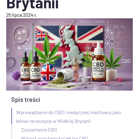
Brytanii
25 lipca 2024 r.
Spis treści
Wprowadzenie do CBD i medycznej marihuany jako
leków na receptę w Wielkiej Brytanii
Zrozumienie CBD
Wzrost popularności leków CBD