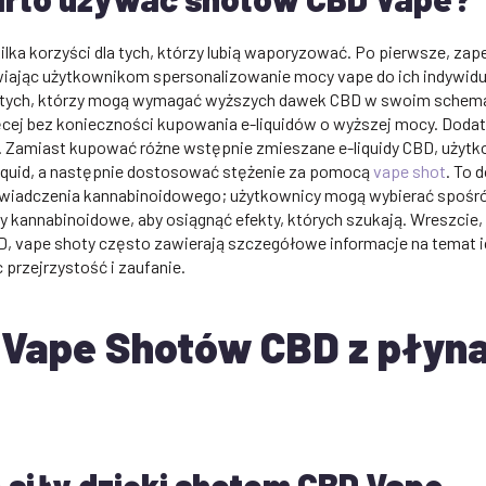
ilka korzyści dla tych, którzy lubią waporyzować. Po pierwsze, zap
iając użytkownikom spersonalizowanie mocy vape do ich indywidua
a tych, którzy mogą wymagać wyższych dawek CBD w swoim schema
ej bez konieczności kupowania e-liquidów o wyższej mocy. Doda
. Zamiast kupować różne wstępnie zmieszane e-liquidy CBD, użyt
iquid, a następnie dostosować stężenie za pomocą
vape shot
. To 
świadczenia kannabinoidowego; użytkownicy mogą wybierać spośr
ty kannabinoidowe, aby osiągnąć efekty, których szukają. Wreszcie, 
BD, vape shoty często zawierają szczegółowe informacje na temat i
przejrzystość i zaufanie.
Vape Shotów CBD z płyn
 siły dzięki shotom CBD Vape