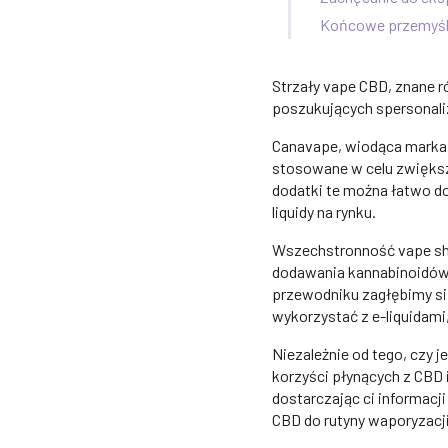
Końcowe przemyśl
Strzały vape CBD, znane r
poszukujących spersonal
Canavape, wiodąca marka
stosowane w celu zwiększe
dodatki te można łatwo d
liquidy na rynku.
Wszechstronność vape sh
dodawania kannabinoidów 
przewodniku zagłębimy się
wykorzystać z e-liquidami
Niezależnie od tego, czy
korzyści płynących z CBD 
dostarczając ci informac
CBD do rutyny waporyzacji