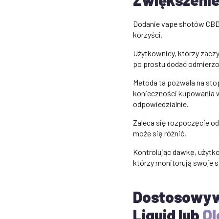
Dodanie vape shotów CBD 
korzyści.
Użytkownicy, którzy zaczyn
po prostu dodać odmierzon
Metoda ta pozwala na sto
konieczności kupowania wi
odpowiedzialnie.
Zaleca się rozpoczęcie od
może się różnić.
Kontrolując dawkę, użytk
którzy monitorują swoje 
Dostosowywa
Liquid
lub
Ol