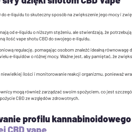
do e-liquidu to skuteczny sposób na zwiększenie jego mocy i zwi
ają od e-liquidu o niższym stężeniu, ale stwierdzają, że potrzebują
ą ilość vape shotu CBD do swojego e-liquidu.
pniową regulację, pomagając osobom znaleźć idealną równowagę dl
elu e-liquidów o różnej mocy. Ważne jest, aby pamiętać, że zwięks
 niewielkiej ilości i monitorowanie reakcji organizmu, ponieważ w
ownicy mogą również zarządzać swoim spożyciem, co jest szczególn
spożycie CBD ze względów zdrowotnych.
nie profilu kannabinoidowego
ej CBD vape