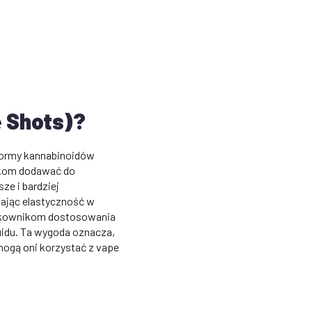
 Shots)?
formy kannabinoidów
ikom dodawać do
ze i bardziej
iając elastyczność w
żytkownikom dostosowania
quidu. Ta wygoda oznacza,
mogą oni korzystać z vape