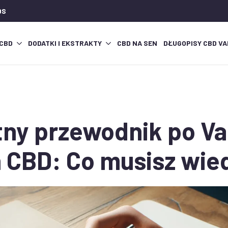
DS
 CBD
DODATKI I EKSTRAKTY
CBD NA SEN
DŁUGOPISY CBD VA
ny przewodnik po V
 CBD: Co musisz wie