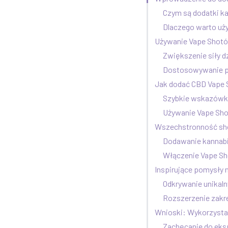
Czym są dodatki k
Dlaczego warto u
Używanie Vape Shotó
Zwiększenie siły 
Dostosowywanie pro
Jak dodać CBD Vape 
Szybkie wskazówki
Używanie Vape Sho
Wszechstronność sh
Dodawanie kannab
Włączenie Vape Sh
Inspirujące pomysły 
Odkrywanie unikaln
Rozszerzenie zakr
Wnioski: Wykorzyst
Zachęcanie do eks