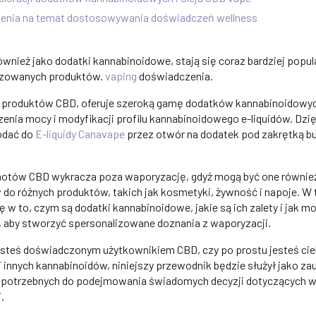
enia na temat dostosowywania doświadczeń wellness
ównież jako dodatki kannabinoidowe, stają się coraz bardziej popu
izowanych produktów.
vaping
doświadczenia.
 produktów CBD, oferuje szeroką gamę dodatków kannabinoidowyc
nia mocy i modyfikacji profilu kannabinoidowego e-liquidów. Dzię
odać do
E-liquidy Canavape
przez otwór na dodatek pod zakrętką but
otów CBD wykracza poza waporyzację, gdyż mogą być one równie
do różnych produktów, takich jak kosmetyki, żywność i napoje.
 w to, czym są dodatki kannabinoidowe, jakie są ich zalety i jak m
, aby stworzyć spersonalizowane doznania z waporyzacji.
 jesteś doświadczonym użytkownikiem CBD, czy po prostu jesteś ci
i innych kannabinoidów, niniejszy przewodnik będzie służył jako za
ji potrzebnych do podejmowania świadomych decyzji dotyczących 
.