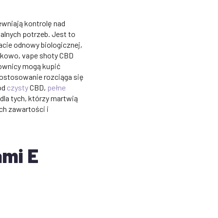
ewniają kontrolę nad
lnych potrzeb. Jest to
cie odnowy biologicznej,
tkowo, vape shoty CBD
kownicy mogą kupić
dostosowanie rozciąga się
ód
czysty
CBD,
pełne
dla tych, którzy martwią
ch zawartości i
ami E