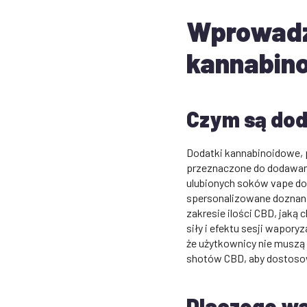
Wprowadz
kannabin
Czym są dod
Dodatki kannabinoidowe, 
przeznaczone do dodawani
ulubionych soków vape do
spersonalizowane doznani
zakresie ilości CBD, jak
siły i efektu sesji wapor
że użytkownicy nie muszą 
shotów CBD, aby dostosow
Dlaczego w