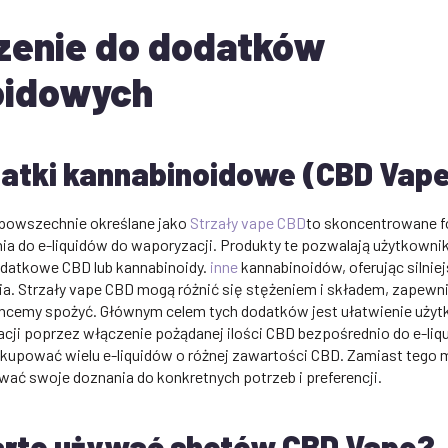
enie do dodatków
oidowych
atki kannabinoidowe (CBD Vape
powszechnie określane jako
Strzały vape CBD
to skoncentrowane 
a do e-liquidów do waporyzacji. Produkty te pozwalają użytkown
datkowe CBD lub kannabinoidy.
inne
kannabinoidów, oferując silniejs
a. Strzały vape CBD mogą różnić się stężeniem i składem, zapewn
ą chcemy spożyć. Głównym celem tych dodatków jest ułatwienie u
yzacji poprzez włączenie pożądanej ilości CBD bezpośrednio do e-li
kupować wielu e-liquidów o różnej zawartości CBD. Zamiast tego 
ać swoje doznania do konkretnych potrzeb i preferencji.
arto używać shotów CBD Vape?