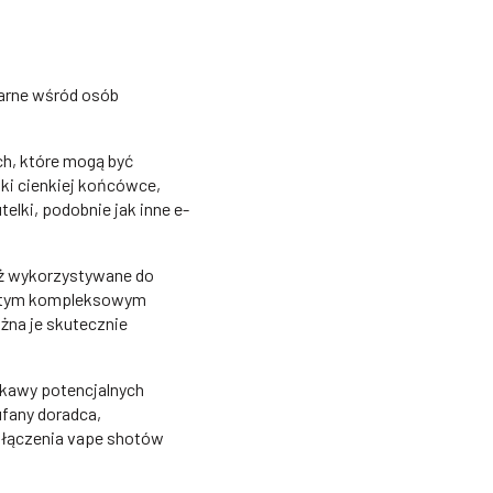
larne wśród osób
h, które mogą być
ki cienkiej końcówce,
elki, podobnie jak inne e-
ż wykorzystywane do
 W tym kompleksowym
ożna je skutecznie
ekawy potencjalnych
ufany doradca,
włączenia vape shotów