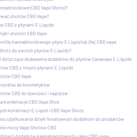
annabinoidowe (CBD Vape Shots)?
żywać shotów CBD Vape?
w CBD z płynami E Liquids
dzięki shotom CBD Vape
filu kannabinoidowego płynu E Liquid lub Olej CBD vape
Shots do swoich płynów E Liquids?
 dotyczące dodawania dodatków do płynów Canavape E Liquids
tów CBD z innymi płynami E Liquids
otów CBD Vape
inoidów do kosmetyków
otów CBD do żywności i napojów
na kombinacje CBD Vape Shot
ych kombinacji E Liquid i CBD Vape Shots
esu użytkowania dzięki kreatywnym dodatkom do produktów
anie mocy Vape Shotów CBD
ploracji dodatków kannabinoidowych i oleju CBD vape