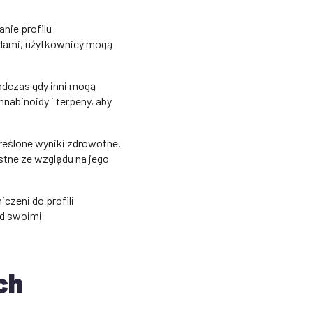
nie profilu
idami, użytkownicy mogą
odczas gdy inni mogą
nabinoidy i terpeny, aby
reślone wyniki zdrowotne.
stne ze względu na jego
czeni do profili
ad swoimi
ch