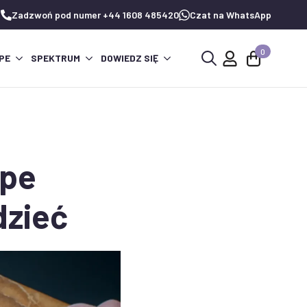
Zadzwoń pod numer +44 1608 485420
Czat na WhatsApp
0
PE
SPEKTRUM
DOWIEDZ SIĘ
Wyszukaj:
ape
dzieć