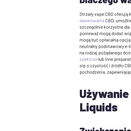
Strzały vape CBD oferują k
dawkowanie
CBD, umożliw
szczególnie korzystne dl
ponieważ mogą dodać więc
mogą być opłacalną opcją
neutralny podstawowy e-l
na rodzaj pożądanego do
spektrum
lub inne prepara
się o czystość i źródło C
pochodzenia, zapewniając 
Używanie 
Liquids
Zwiększenie