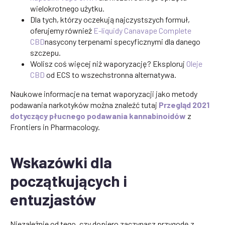
wielokrotnego użytku.
Dla tych, którzy oczekują najczystszych formuł,
oferujemy również
E-liquidy Canavape Complete
CBD
nasycony terpenami specyficznymi dla danego
szczepu.
Wolisz coś więcej niż waporyzację? Eksploruj
Oleje
CBD
od ECS to wszechstronna alternatywa.
Naukowe informacje na temat waporyzacji jako metody
podawania narkotyków można znaleźć tutaj
Przegląd 2021
dotyczący płucnego podawania kannabinoidów
z
Frontiers in Pharmacology.
Wskazówki dla
początkujących i
entuzjastów
Niezależnie od tego, czy dopiero zaczynasz przygodę z