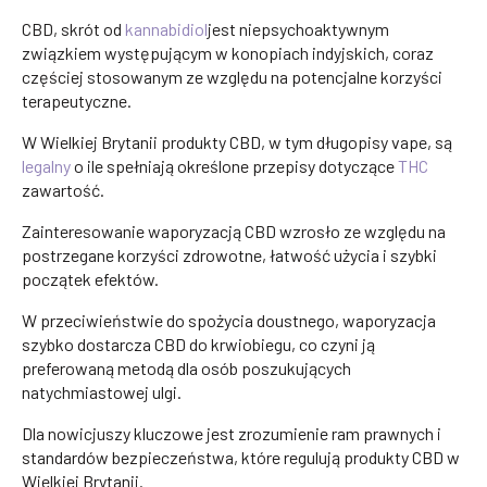
CBD, skrót od
kannabidiol
jest niepsychoaktywnym
związkiem występującym w konopiach indyjskich, coraz
częściej stosowanym ze względu na potencjalne korzyści
terapeutyczne.
W Wielkiej Brytanii produkty CBD, w tym długopisy vape, są
legalny
o ile spełniają określone przepisy dotyczące
THC
zawartość.
Zainteresowanie waporyzacją CBD wzrosło ze względu na
postrzegane korzyści zdrowotne, łatwość użycia i szybki
początek efektów.
W przeciwieństwie do spożycia doustnego, waporyzacja
szybko dostarcza CBD do krwiobiegu, co czyni ją
preferowaną metodą dla osób poszukujących
natychmiastowej ulgi.
Dla nowicjuszy kluczowe jest zrozumienie ram prawnych i
standardów bezpieczeństwa, które regulują produkty CBD w
Wielkiej Brytanii.