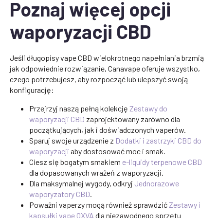
Poznaj więcej opcji
waporyzacji CBD
Jeśli długopisy vape CBD wielokrotnego napełniania brzmią
jak odpowiednie rozwiązanie, Canavape oferuje wszystko,
czego potrzebujesz, aby rozpocząć lub ulepszyć swoją
konfigurację:
Przejrzyj naszą pełną kolekcję
Zestawy do
waporyzacji CBD
zaprojektowany zarówno dla
początkujących, jak i doświadczonych vaperów.
Sparuj swoje urządzenie z
Dodatki i zastrzyki CBD do
waporyzacji
aby dostosować moc i smak.
Ciesz się bogatym smakiem
e-liquidy terpenowe CBD
dla dopasowanych wrażeń z waporyzacji.
Dla maksymalnej wygody, odkryj
Jednorazowe
waporyzatory CBD
.
Poważni vaperzy mogą również sprawdzić
Zestawy i
kapsułki vape OXVA
dla niezawodnego sprzętu