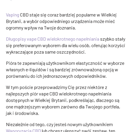
Vaping
CBD staje się coraz bardziej popularne w Wielkiej
Brytanii, a wybór odpowiedniego urządzenia może mieć
ogromny wpływ na Twoje doznania.
Długopisy vape CBD wielokrotnego napełniania
szybko stały
się preferowanym wyborem dla wielu osób, oferując korzyści
wykraczające poza same oszczędności.
Pióra te zapewniają użytkownikom elastyczność w wyborze
własnych e-liquidów i są bardziej zrównoważoną opcją w
porównaniu do ich jednorazowych odpowiedników.
W tym poście przeprowadzimy Cię przez niektóre z
najlepszych piór vape CBD wielokrotnego napełniania
dostępnych w Wielkiej Brytanii, podkreślając, dlaczego są
one mądrzejszym wyborem zarówno dla Twojego portfela,
jak i środowiska.
Niezależnie od tego, czy jesteś nowym użytkownikiem
Waporyzacja CBD
lub chcesz ulepszyć swój zestaw, ten