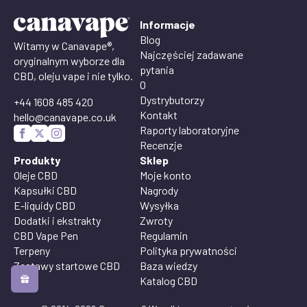
Informacje
Blog
Witamy w Canavape®,
Najczęściej zadawane
oryginalnym wyborze dla
pytania
CBD, oleju vape i nie tylko.
O
Dystrybutorzy
+44 1608 485 420
Kontakt
hello@canavape.co.uk
Raporty laboratoryjne
Recenzje
Produkty
Sklep
Oleje CBD
Moje konto
Kapsułki CBD
Nagrody
E-liquidy CBD
Wysyłka
Dodatki i ekstrakty
Zwroty
CBD Vape Pen
Regulamin
Terpeny
Polityka prywatności
Zestawy startowe CBD
Baza wiedzy
Vape
Katalog CBD