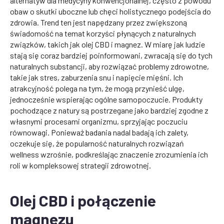
alternatyw dla medycyny konwencjonalnej, często z powodu
obaw o skutki uboczne lub chęci holistycznego podejścia do
zdrowia. Trend ten jest napędzany przez zwiększoną
świadomość na temat korzyści płynących z naturalnych
związków, takich jak olej CBD i magnez. W miarę jak ludzie
stają się coraz bardziej poinformowani, zwracają się do tych
naturalnych substancji, aby rozwiązać problemy zdrowotne,
takie jak stres, zaburzenia snu i napięcie mięśni. Ich
atrakcyjność polega na tym, że mogą przynieść ulgę,
jednocześnie wspierając ogólne samopoczucie. Produkty
pochodzące z natury są postrzegane jako bardziej zgodne z
własnymi procesami organizmu, sprzyjając poczuciu
równowagi. Ponieważ badania nadal badają ich zalety,
oczekuje się, że popularność naturalnych rozwiązań
wellness wzrośnie, podkreślając znaczenie zrozumienia ich
roli w kompleksowej strategii zdrowotnej.
Olej CBD i połączenie
magnezu