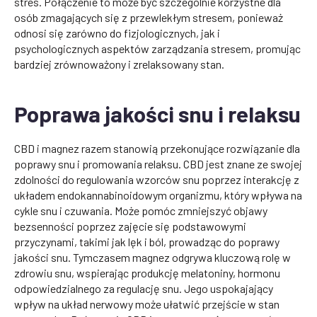
stres. Połączenie to może być szczególnie korzystne dla
osób zmagających się z przewlekłym stresem, ponieważ
odnosi się zarówno do fizjologicznych, jak i
psychologicznych aspektów zarządzania stresem, promując
bardziej zrównoważony i zrelaksowany stan.
Poprawa jakości snu i relaksu
CBD i magnez razem stanowią przekonujące rozwiązanie dla
poprawy snu i promowania relaksu. CBD jest znane ze swojej
zdolności do regulowania wzorców snu poprzez interakcję z
układem endokannabinoidowym organizmu, który wpływa na
cykle snu i czuwania. Może pomóc zmniejszyć objawy
bezsenności poprzez zajęcie się podstawowymi
przyczynami, takimi jak lęk i ból, prowadząc do poprawy
jakości snu. Tymczasem magnez odgrywa kluczową rolę w
zdrowiu snu, wspierając produkcję melatoniny, hormonu
odpowiedzialnego za regulację snu. Jego uspokajający
wpływ na układ nerwowy może ułatwić przejście w stan