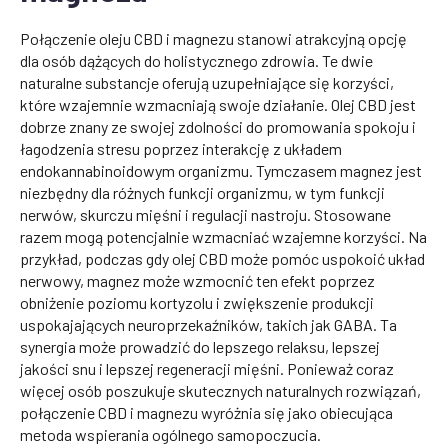
Połączenie oleju CBD i magnezu stanowi atrakcyjną opcję
dla osób dążących do holistycznego zdrowia. Te dwie
naturalne substancje oferują uzupełniające się korzyści,
które wzajemnie wzmacniają swoje działanie. Olej CBD jest
dobrze znany ze swojej zdolności do promowania spokoju i
łagodzenia stresu poprzez interakcję z układem
endokannabinoidowym organizmu. Tymczasem magnez jest
niezbędny dla różnych funkcji organizmu, w tym funkcji
nerwów, skurczu mięśni i regulacji nastroju. Stosowane
razem mogą potencjalnie wzmacniać wzajemne korzyści. Na
przykład, podczas gdy olej CBD może pomóc uspokoić układ
nerwowy, magnez może wzmocnić ten efekt poprzez
obniżenie poziomu kortyzolu i zwiększenie produkcji
uspokajających neuroprzekaźników, takich jak GABA. Ta
synergia może prowadzić do lepszego relaksu, lepszej
jakości snu i lepszej regeneracji mięśni. Ponieważ coraz
więcej osób poszukuje skutecznych naturalnych rozwiązań,
połączenie CBD i magnezu wyróżnia się jako obiecująca
metoda wspierania ogólnego samopoczucia.