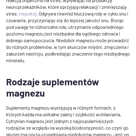
reakcją organizmu na stres, wpływając na produkcję
neuroprzekaźników, które sprzyjają relaksacji i zmniejszają
stres.
niepokój
. Odgrywa również kluczową rolę w cyklu snu i
czuwania, przyczyniając się do lepszej jakości snu. Biorąc
pod uwagę te różnorodne role, utrzymanie odpowiedniego
poziomu magnezu jest niezbędne dla ogólnego zdrowia i
dobrego samopoczucia. Niedobór magnezu może prowadzić
do różnych problemów, w tym skurczów mięśni, zmęczenia i
zaburzeń nastroju, podkreślając znaczenie tego niezbędnego
minerału.
Rodzaje suplementów
magnezu
Suplementy magnezu występują w różnych formach, z
których każda ma unikalne zalety i szybkość wchłaniania.
Cytrynian magnezu jest jednym z najpopularniejszych
rodzajów ze względu na wysoką biodostępność, co czyni go
skuteczną opcją uzupełniania niedoborów magnezu. Jest on