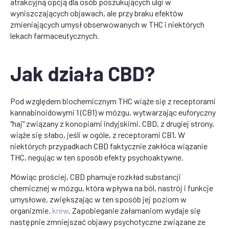
atrakcyjną opcją dla osób poszukujących ulgi w
wyniszczających objawach, ale przy braku efektów
zmieniających umysł obserwowanych w THC i niektórych
lekach farmaceutycznych.
Jak działa CBD?
Pod względem biochemicznym THC wiąże się z receptorami
kannabinoidowymi 1 (CB1) w mózgu, wytwarzając euforyczny
"haj" związany z konopiami indyjskimi. CBD, z drugiej strony,
wiąże się słabo, jeśli w ogóle, z receptorami CB1. W
niektórych przypadkach CBD faktycznie zakłóca wiązanie
THC, negując w ten sposób efekty psychoaktywne.
Mówiąc prościej, CBD p
hamuje rozkład substancji
chemicznej w mózgu, która wpływa na ból, nastrój i funkcje
umysłowe, zwiększając w ten sposób jej poziom w
organizmie.
krew
. Zapobieganie załamaniom wydaje się
następnie zmniejszać objawy psychotyczne związane ze