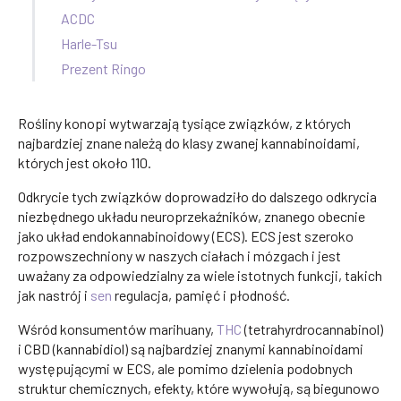
ACDC
Harle-Tsu
Prezent Ringo
Rośliny konopi wytwarzają tysiące związków, z których
najbardziej znane należą do klasy zwanej kannabinoidami,
których jest około 110.
Odkrycie tych związków doprowadziło do dalszego odkrycia
niezbędnego układu neuroprzekaźników, znanego obecnie
jako układ endokannabinoidowy (ECS). ECS jest szeroko
rozpowszechniony w naszych ciałach i mózgach i jest
uważany za odpowiedzialny za wiele istotnych funkcji, takich
jak nastrój i
sen
regulacja, pamięć i płodność.
Wśród konsumentów marihuany,
THC
(tetrahyrdrocannabinol)
i CBD (kannabidiol) są najbardziej znanymi kannabinoidami
występującymi w ECS, ale pomimo dzielenia podobnych
struktur chemicznych, efekty, które wywołują, są biegunowo