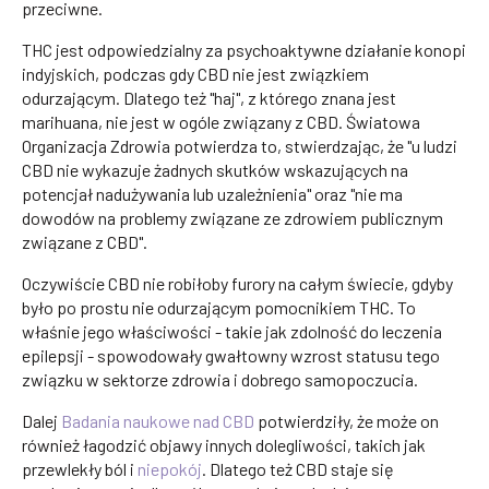
przeciwne.
THC jest odpowiedzialny za psychoaktywne działanie konopi
indyjskich, podczas gdy CBD nie jest związkiem
odurzającym. Dlatego też "haj", z którego znana jest
marihuana, nie jest w ogóle związany z CBD. Światowa
Organizacja Zdrowia potwierdza to, stwierdzając, że "u ludzi
CBD nie wykazuje żadnych skutków wskazujących na
potencjał nadużywania lub uzależnienia" oraz "nie ma
dowodów na problemy związane ze zdrowiem publicznym
związane z CBD".
Oczywiście CBD nie robiłoby furory na całym świecie, gdyby
było po prostu nie odurzającym pomocnikiem THC. To
właśnie jego właściwości - takie jak zdolność do leczenia
epilepsji - spowodowały gwałtowny wzrost statusu tego
związku w sektorze zdrowia i dobrego samopoczucia.
Dalej
Badania naukowe nad CBD
potwierdziły, że może on
również łagodzić objawy innych dolegliwości, takich jak
przewlekły ból i
niepokój
. Dlatego też CBD staje się