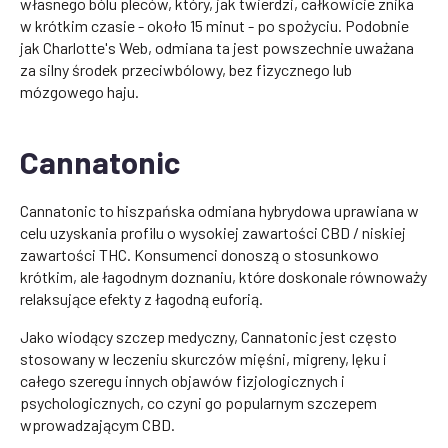
własnego bólu pleców, który, jak twierdzi, całkowicie znika
w krótkim czasie - około 15 minut - po spożyciu. Podobnie
jak Charlotte's Web, odmiana ta jest powszechnie uważana
za silny środek przeciwbólowy, bez fizycznego lub
mózgowego haju.
Cannatonic
Cannatonic to hiszpańska odmiana hybrydowa uprawiana w
celu uzyskania profilu o wysokiej zawartości CBD / niskiej
zawartości THC. Konsumenci donoszą o stosunkowo
krótkim, ale łagodnym doznaniu, które doskonale równoważy
relaksujące efekty z łagodną euforią.
Jako wiodący szczep medyczny, Cannatonic jest często
stosowany w leczeniu skurczów mięśni, migreny, lęku i
całego szeregu innych objawów fizjologicznych i
psychologicznych, co czyni go popularnym szczepem
wprowadzającym CBD.