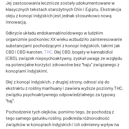
Jej zastosowania lecznicze zostały udokumentowane w
klasycznych tekstach starożytnych Chin i Egiptu. Ekstrakcja
oleju z konopi indyjskich jest jednak stosunkowo nową
innowacją.
Odkrycie układu endokannabinoidowego w ludzkim
organizmie pod koniec XX wieku wzbudziło zainteresowanie
substancjami pochodzącymi z konopi indyjskich, takimi jak
CBD i CBD-karoten.
THC
. Olej CBD, bogaty w kannabidiol
(CBD), związek niepsychoaktywny, zyskał uwagę ze względu
na potencjalne korzyści zdrowotne bez "haju" związanego z
konopiami indyjskimi.
Olej z konopi indyjskich, z drugiej strony, odnosi się do
ekstraktu z rośliny marihuany i zawiera wyższe poziomy THC,
związku psychoaktywnego odpowiedzialnego za typowy
"haj".
Pochodzenie tych olejków, pomimo tego, że pochodzą z
tego samego gatunku rośliny, podkreśla różnorodność
związków w konopiach indyjskich i ich odmienny wpływ na