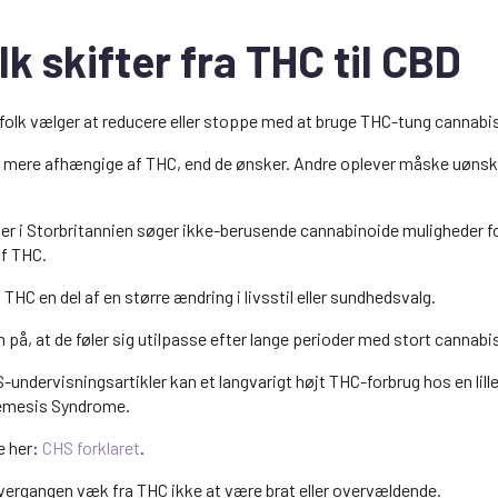
lk skifter fra THC til CBD
t folk vælger at reducere eller stoppe med at bruge THC-tung cannabi
er mere afhængige af THC, end de ønsker. Andre oplever måske uøns
er i Storbritannien søger ikke-berusende cannabinoide muligheder fo
af THC.
 THC en del af en større ændring i livsstil eller sundhedsvalg.
n på, at de føler sig utilpasse efter lange perioder med stort cannabi
undervisningsartikler kan et langvarigt højt THC-forbrug hos en lill
remesis Syndrome.
e her:
CHS forklaret
.
ergangen væk fra THC ikke at være brat eller overvældende.