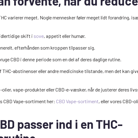
an forvente, når du reduc
THC varierer meget. Nogle mennesker føler meget lidt forandring, isæ
ertidige skift i
sove
, appetit eller humør.
enerelt, efterhånden som kroppen tilpasser sig.
ruge CBD i denne periode som en del af deres daglige rutine.
af THC-abstinenser eller andre medicinske tilstande, men det kan gi
.
olier, vape-produkter eller CBD-e-væsker, når de justerer deres livss
s CBD Vape-sortiment her:
CBD Vape-sortiment
, eller vores CBD-ol
BD passer ind i en THC-