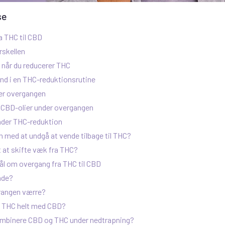
se
ra THC til CBD
rskellen
 når du reducerer THC
nd i en THC-reduktionsrutine
der overgangen
 CBD-olier under overgangen
nder THC-reduktion
 med at undgå at vende tilbage til THC?
t at skifte væk fra THC?
ål om overgang fra THC til CBD
nde?
rangen værre?
e THC helt med CBD?
kombinere CBD og THC under nedtrapning?