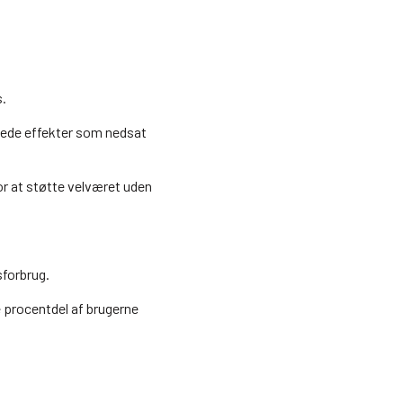
s.
kede effekter som nedsat
r at støtte velværet uden
sforbrug.
e procentdel af brugerne