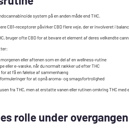
srutine
endocannabinoide system på en anden måde end THC.
ivere CB1-receptorer påvirker CBD flere veje, der er involveret i balan
THC, bruger ofte CBD for at bevare et element af deres velkendte cann
ter:
morgenen eller aftenen som en del af en wellness-rutine
e eller e-væske, når du normalt rækker ud efter THC
 for at få en følelse af sammenhæng
nformuleringer for at opnå aroma- og smagsfortrolighed
rusen fra THC, men at erstatte vanen eller rutinen omkring THC med 
es rolle under overgangen