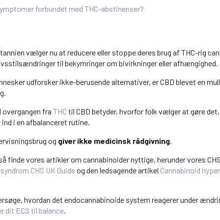
ymptomer forbundet med THC-abstinenser?
annien vælger nu at reducere eller stoppe deres brug af THC-rig can
ivsstilsændringer til bekymringer om bivirkninger eller afhængighed.
nesker udforsker ikke-berusende alternativer, er CBD blevet en mul
g.
d overgangen fra
THC
til CBD betyder, hvorfor folk vælger at gøre de
nd i en afbalanceret rutine.
ndervisningsbrug og
giver ikke medicinsk rådgivning
.
å finde vores artikler om cannabinoider nyttige, herunder vores CH
-syndrom CHS UK Guide
og den ledsagende artikel
Cannabinoid hype
ersøge, hvordan det endocannabinoide system reagerer under ændrin
 dit ECS til balance
.