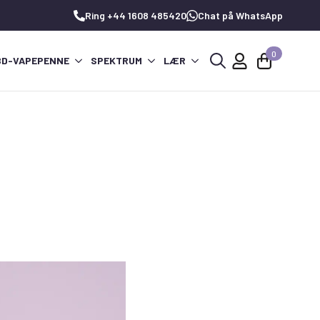
Ring +44 1608 485420
Chat på WhatsApp
0
BD-VAPEPENNE
SPEKTRUM
LÆR
Søg
efter: