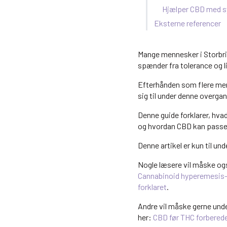
Hjælper CBD med s
Eksterne referencer
Mange mennesker i Storbrit
spænder fra tolerance og l
Efterhånden som flere men
sig til under denne overgan
Denne guide forklarer, hva
og hvordan CBD kan passe i
Denne artikel er kun til u
Nogle læsere vil måske ogs
Cannabinoid hyperemesis
forklaret
.
Andre vil måske gerne und
her:
CBD før THC forbereder