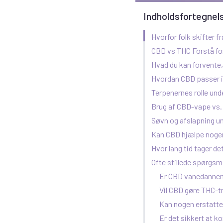
Indholdsfortegnel
Hvorfor folk skifter f
CBD vs THC Forstå fo
Hvad du kan forvente,
Hvordan CBD passer i
Terpenernes rolle un
Brug af CBD-vape vs.
Søvn og afslapning u
Kan CBD hjælpe nogen
Hvor lang tid tager de
Ofte stillede spørgsm
Er CBD vanedanne
Vil CBD gøre THC-t
Kan nogen erstatt
Er det sikkert at 