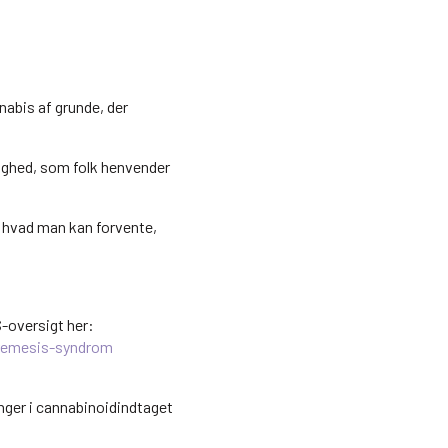
nabis af grunde, der
ighed, som folk henvender
t, hvad man kan forvente,
S-oversigt her:
remesis-syndrom
ger i cannabinoidindtaget