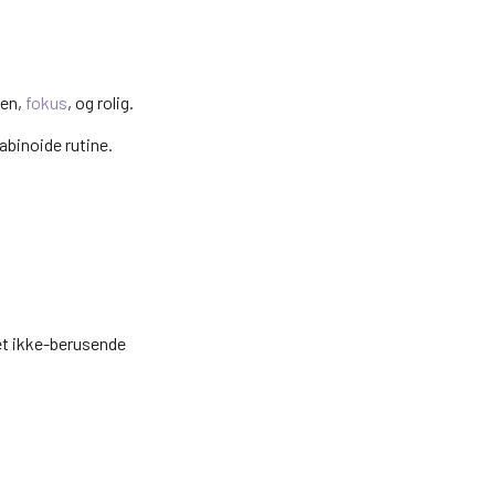
cen,
fokus
, og rolig.
abinoide rutine.
et ikke-berusende