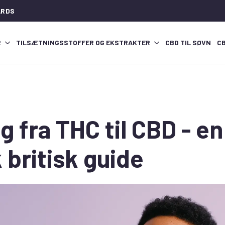
ARDS
R
TILSÆTNINGSSTOFFER OG EKSTRAKTER
CBD TIL SØVN
C
 fra THC til CBD - en
 britisk guide