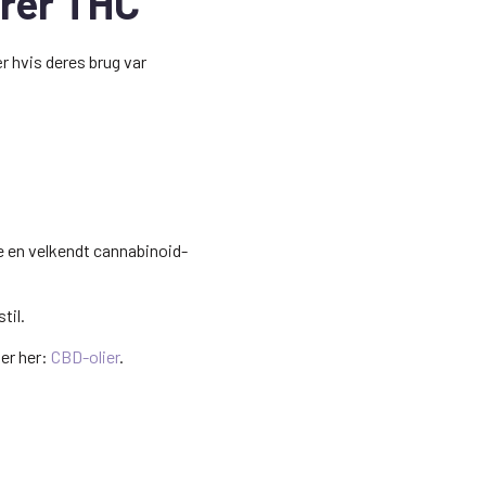
erer THC
r hvis deres brug var
ve en velkendt cannabinoid-
til.
ier her:
CBD-olier
.