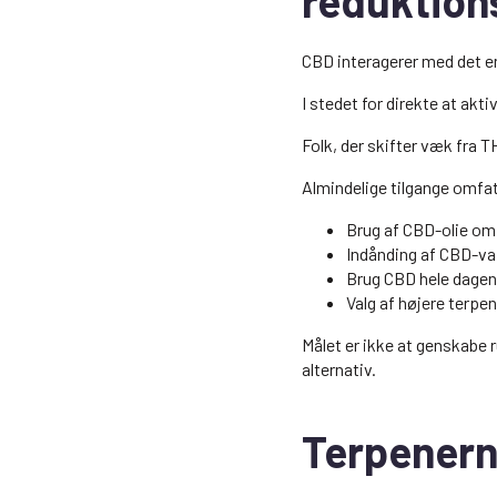
reduktion
CBD interagerer med det 
I stedet for direkte at akt
Folk, der skifter væk fra 
Almindelige tilgange omfat
Brug af CBD-olie om 
Indånding af CBD-vap
Brug CBD hele dagen
Valg af højere terpe
Målet er ikke at genskabe 
alternativ.
Terpenern