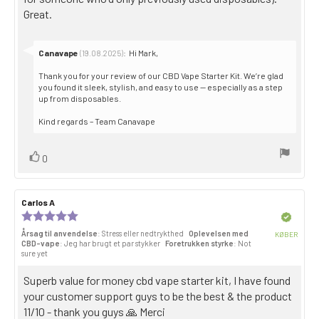
Great.
Svar
Canavape
:
Hi Mark,
(19.08.2025)
fra:
Thank you for your review of our CBD Vape Starter Kit. We’re glad
you found it sleek, stylish, and easy to use — especially as a step
up from disposables.
Kind regards – Team Canavape
Stem
stemme(r)
0
op
Forfatter
Carlos A
Dato
til
for
Anmeldelsesvurdering:
Bekræftet
anmeldelsen:
gennemgang:
5,0
Årsag til anvendelse
: Stress eller nedtrykthed
Oplevelsen med
KØBER
ud
CBD-vape
: Jeg har brugt et par stykker
Foretrukken styrke
: Not
Købsda
af
sure yet
5
stjerner
Gennemgå
Superb value for money cbd vape starter kit, I have found
teksten:
your customer support guys to be the best & the product
11/10 - thank you guys 🙏 Merci