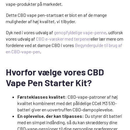
vape-produkter på markedet.
Dette CBD vape pen-startsæt er blot en af de mange
muligheder af høj kvalitet, vi tilbyder.
Dyk ned i vores udvalg af
genopfyldelige vape-penne
, udforsk
vores udvalg af
CBD e-væsker med terpener
eller lær mere om
fordelene ved at dampe CBD i vores
Begynderguide til brug af
en CBD-vape-pen
.
Hvorfor vælge vores CBD
Vape Pen Starter Kit?
Førsteklasses kvalitet:
CBD-vape-patroner af høj
kvalitet kombineret med det pålidelige CCell M3 510-
batteri giver en uovertruffen CBD-dampoplevelse.
En oplevelse, der kan tilpasses:
Du styrer dit batteri
med en simpel indånding, så du kan skræddersy dine
CBD-vape-sessioner til dine personlige præferencer.