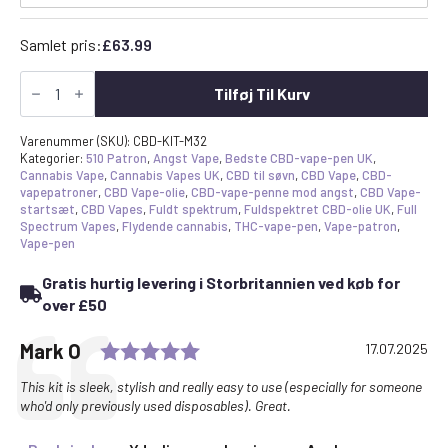
Samlet pris:
£
63.99
Bedste
CBD
Tilføj Til Kurv
Vape
Pen-
startsæt
Varenummer (SKU):
CBD-KIT-M32
-
Kategorier:
510 Patron
,
Angst Vape
,
Bedste CBD-vape-pen UK
,
2x
Cannabis Vape
,
Cannabis Vapes UK
,
CBD til søvn
,
CBD Vape
,
CBD-
patroner
vapepatroner
,
CBD Vape-olie
,
CBD-vape-penne mod angst
,
CBD Vape-
og
startsæt
,
CBD Vapes
,
Fuldt spektrum
,
Fuldspektret CBD-olie UK
,
Full
Ccell
Spectrum Vapes
,
Flydende cannabis
,
THC-vape-pen
,
Vape-patron
,
M3-
Vape-pen
batteripakke
antal
Gratis hurtig levering i Storbritannien ved køb for
over £50
Bedømmelse: 5,0 ud af 5 stj
Udtalelse
Forfatter:
Mark O
Dato:
17.07.2025
Tekst:
This kit is sleek, stylish and really easy to use (especially for someone
who'd only previously used disposables). Great.