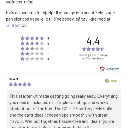
wellness-rejse.
Hvis du har brug for hjælp til at vælge den bedste cbd vape-
pen eller cbd vape-olie til dine behov, så tøv ikke med at
kontakt
os.
4.4
Bedømmelse 5 ud af 5 stjerner
stemmer
6
Bedømmelse 4 ud af 5 stjerner
stemmer
0
Bedømmelse 3 ud af 5 stjerner
Rating
stemmer
1
Bedømmelse 2 ud af 5 stjerner
stemmer
4.4
1
Baseret på 8 vurderinger
Bedømmelse 1 ud af 5 stjerner
og 3 anmeldelser
stemmer
0
out
of
5
Forfatter
Ben M
Dato
stars
Bekræftet
KØBER
til
for
Anmeldelsesvurdering:
Købsda
anmeldelsen:
gennemgang:
5,0
ud
Gennemgå
This starter kit made getting going really easy. Everything
af
teksten:
you need is included, it’s simple to set up, and works
5
stjerner
straight out of the box. The CCell M3 battery feels solid
and the cartridges I chose vape smoothly with great
flavour. Well put together, hassle-free and ideal if you’re
just starting out. Really happy with this kit.