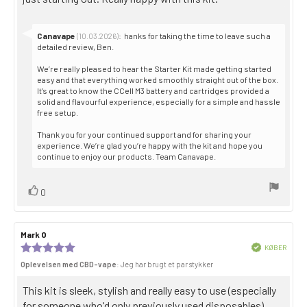
Svar
Canavape
:
hanks for taking the time to leave such a
(10.03.2026)
fra:
detailed review, Ben.
We’re really pleased to hear the Starter Kit made getting started
easy and that everything worked smoothly straight out of the box.
It’s great to know the CCell M3 battery and cartridges provided a
solid and flavourful experience, especially for a simple and hassle
free setup.
Thank you for your continued support and for sharing your
experience. We’re glad you’re happy with the kit and hope you
continue to enjoy our products. Team Canavape.
Stem
stemme(r)
0
op
Forfatter
Mark O
Dato
til
for
Anmeldelsesvurdering:
Bekræftet
KØBER
anmeldelsen:
gennemgang:
Købsda
5,0
Oplevelsen med CBD-vape
: Jeg har brugt et par stykker
ud
af
Gennemgå
This kit is sleek, stylish and really easy to use (especially
5
stjerner
teksten:
for someone who'd only previously used disposables).