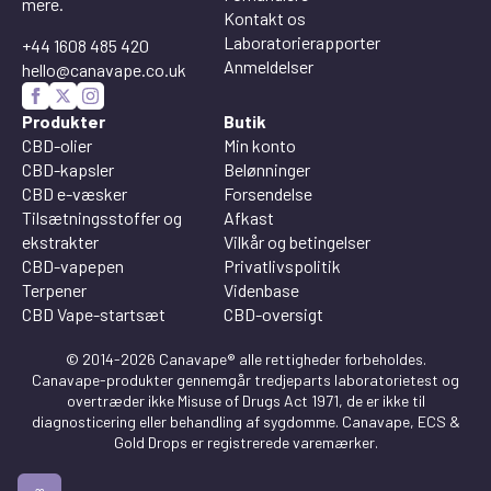
mere.
Kontakt os
Laboratorierapporter
+44 1608 485 420
Anmeldelser
hello@canavape.co.uk
Produkter
Butik
CBD-olier
Min konto
CBD-kapsler
Belønninger
CBD e-væsker
Forsendelse
Tilsætningsstoffer og
Afkast
ekstrakter
Vilkår og betingelser
CBD-vapepen
Privatlivspolitik
Terpener
Videnbase
CBD Vape-startsæt
CBD-oversigt
© 2014-2026 Canavape® alle rettigheder forbeholdes.
Canavape-produkter gennemgår tredjeparts laboratorietest og
overtræder ikke Misuse of Drugs Act 1971, de er ikke til
diagnosticering eller behandling af sygdomme. Canavape, ECS &
Gold Drops er registrerede varemærker.