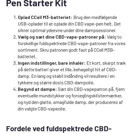
Pen Starter Kit
Oplad CCell M3-batteriet:
Brug den medfølgende
USB-oplader til at oplade din CBD vape-pen helt. Det
sikrer optimal ydeevne under dine dampsessioner.
Vælg og sæt dine CBD-vape-patroner på:
Vælg to
forskellige fuldspektrede CBD-vape-patroner fra vores
sortiment. Skru patronen godt fast på CCell M3B-
batteriet.
Ingen indstillinger, bare inhalér:
Et kort, skarpt træk
på dette batteri giver et lille, behageligt hit af CBD-
damp. En lang og stabil indånding vil resultere i en
tykkere og større dosis CBD-dampolie.
Begynd at dampe:
Sæt din CBD-vapepatron på, fjern
eventuelle mundstykker og forseglingsklistermærker,
og nyd den glatte, smagfulde damp, der produceres af
din valgte CBD-vapeolie.
Fordele ved fuldspektrede CBD-