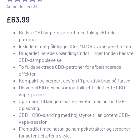
Anmeldelser (
3
)
£
63.99
Bedste CBD vape-startsæt med fuldspektrede
patroner.
Inkluderer det pålidelige CCell M3 CBD vape pen-batteri.
Brugerdefinerede spændingsindstillinger for den bedste
CBD-dampoplevelse.
To fuldspektrede CBD-patroner for afbalancerede
effekter.
Kompakt og bærbart design til praktisk brug på farten.
Universal 510 gevindkompatibilitet til de fleste CBD
vape-penne.
Optimeret til længere batterilevetid med hurtig USB-
opladning.
CBD + CBG-blanding med høj styrke til en potent CBD-
vape-session.
Fremstillet med naturlige hampekstrakter og terpener
for autenticitetens skyld.