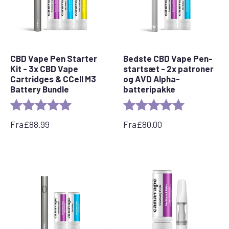
CBD Vape Pen Starter
Bedste CBD Vape Pen-
Kit - 3x CBD Vape
startsæt - 2x patroner
Cartridges & CCell M3
og AVD Alpha-
Battery Bundle
batteripakke
Bedømmelse:
5,0 ud af 5 stjerner
Bedømmelse:
5,0 ud af 5 st
Fra
£
88.99
Fra
£
80.00