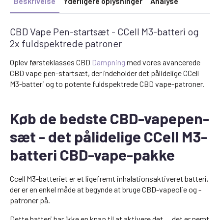
Beskrivelse
Yderligere oplysninger
Analyse
CBD Vape Pen-startsæt - CCell M3-batteri og
2x fuldspektrede patroner
Oplev førsteklasses CBD
Dampning
med vores avancerede
CBD vape pen-startsæt, der indeholder det pålidelige CCell
M3-batteri og to potente fuldspektrede CBD vape-patroner.
Køb de bedste CBD-vapepen-
sæt - det pålidelige CCell M3-
batteri CBD-vape-pakke
Ccell M3-batteriet er et ligefremt inhalationsaktiveret batteri,
der er en enkel måde at begynde at bruge CBD-vapeolie og -
patroner på.
Dette batteri har ikke en knap til at aktivere det ... det er nemt