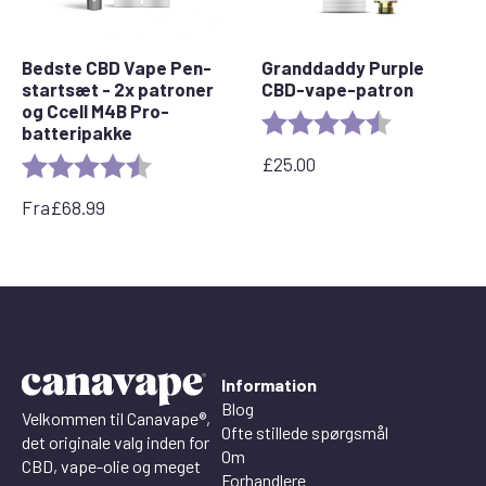
Bedste CBD Vape Pen-
Granddaddy Purple
startsæt - 2x patroner
CBD-vape-patron
og Ccell M4B Pro-
Bedømmelse:
4,5 ud af 5 st
batteripakke
£
25.00
Bedømmelse:
4,7 ud af 5 stjerner
Fra
£
68.99
Information
Blog
Velkommen til Canavape®,
Ofte stillede spørgsmål
det originale valg inden for
Om
CBD, vape-olie og meget
Forhandlere