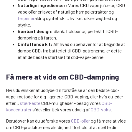
Naturlige ingredienser:
Vores CBD vape juice og CBD
vape olier er lavet af naturlige hampekstrakter og
terpener
aldrig syntetisk ... hvilket sikrer ægthed og
styrke.
Bærbart design:
Slank, holdbar og perfekt til CBD-
dampning på farten.
Omfattende kit:
Alt hvad du behøver for at begynde at
dampe CBD, fra batteriet til CBD-patronerne, er dette
et af de bedste startsæt til cbd-vape-penne.
Få mere at vide om CBD-dampning
Hvis du ønsker at uddybe din forståelse af den bedste cbd-
vape-metode for dig - generel CBD-vaping, eller hvis du leder
efter...
stærkeste
CBD-muligheder - besøg vores
CBD-
koncentrater
side, eller tjek vores udvalg af
CBD-voks
.
Derudover kan du udforske vores
CBD-olier
og få mere at vide
om CBD-produkternes alsidighed i forhold til at støtte din