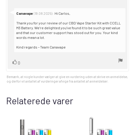
Svar
Canavape
:
Hi Carlos,
(19.08.2025)
fra:
Thank you for your review of our CBD Vape Starter Kit with CCELL
M3 Battery. We’re delighted you’ve found it to be such great value
and that our customer support has stood out for you. Your kind
words mean a lot.
Kind regards – Team Canavape
Stem
stemme(r)
0
op
Bemærk, at nogle kunder vælger at give en vurdering uden at skrive en anmeldelse,
og derfor vil antallet af vurderinger afvige fra antallet af anmeldelser.
Relaterede varer