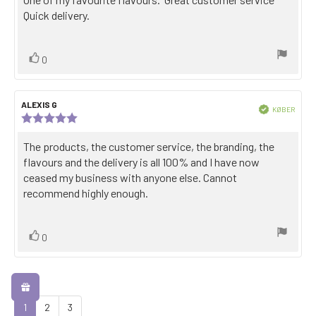
af
teksten:
Quick delivery.
5
stjerner
Stem
stemme(r)
0
op
Forfatter
ALEXIS G
Dato
Bekræftet
KØBER
til
for
Anmeldelsesvurdering:
Købsda
anmeldelsen:
gennemgang:
5,0
ud
Gennemgå
The products, the customer service, the branding, the
af
teksten:
flavours and the delivery is all 100% and I have now
5
stjerner
ceased my business with anyone else. Cannot
recommend highly enough.
Stem
stemme(r)
0
op
1
2
3