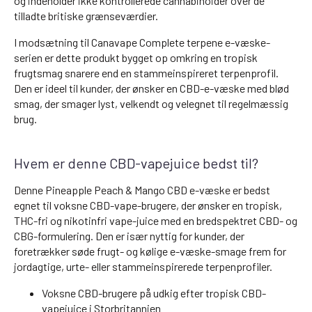
og indeholder ikke kontrollerede cannabinoider over de
tilladte britiske grænseværdier.
I modsætning til Canavape Complete terpene e-væske-
serien er dette produkt bygget op omkring en tropisk
frugtsmag snarere end en stammeinspireret terpenprofil.
Den er ideel til kunder, der ønsker en CBD-e-væske med blød
smag, der smager lyst, velkendt og velegnet til regelmæssig
brug.
Hvem er denne CBD-vapejuice bedst til?
Denne Pineapple Peach & Mango CBD e-væske er bedst
egnet til voksne CBD-vape-brugere, der ønsker en tropisk,
THC-fri og nikotinfri vape-juice med en bredspektret CBD- og
CBG-formulering. Den er især nyttig for kunder, der
foretrækker søde frugt- og kølige e-væske-smage frem for
jordagtige, urte- eller stammeinspirerede terpenprofiler.
Voksne CBD-brugere på udkig efter tropisk CBD-
vapejuice i Storbritannien