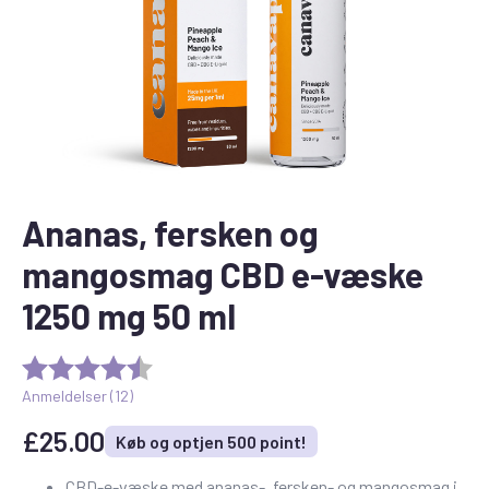
Ananas, fersken og
mangosmag CBD e-væske
1250 mg 50 ml
Anmeldelser (
12
)
£
25.00
Køb og optjen 500 point!
CBD-e-væske med ananas-, fersken- og mangosmag i