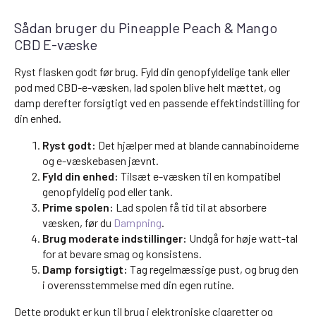
Sådan bruger du Pineapple Peach & Mango
CBD E-væske
Ryst flasken godt før brug. Fyld din genopfyldelige tank eller
pod med CBD-e-væsken, lad spolen blive helt mættet, og
damp derefter forsigtigt ved en passende effektindstilling for
din enhed.
Ryst godt:
Det hjælper med at blande cannabinoiderne
og e-væskebasen jævnt.
Fyld din enhed:
Tilsæt e-væsken til en kompatibel
genopfyldelig pod eller tank.
Prime spolen:
Lad spolen få tid til at absorbere
væsken, før du
Dampning
.
Brug moderate indstillinger:
Undgå for høje watt-tal
for at bevare smag og konsistens.
Damp forsigtigt:
Tag regelmæssige pust, og brug den
i overensstemmelse med din egen rutine.
Dette produkt er kun til brug i elektroniske cigaretter og