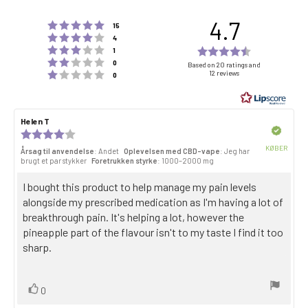
4.7
Bedømmelse 5 ud af 5 stjerner
stemmer
15
Bedømmelse 4 ud af 5 stjerner
stemmer
4
Bedømmelse 3 ud af 5 stjerner
Rating
stemmer
1
Bedømmelse 2 ud af 5 stjerner
stemmer
4.7
0
Based on 20 ratings and
Bedømmelse 1 ud af 5 stjerner
12 reviews
stemmer
0
out
of
5
Forfatter
Helen T
Dato
stars
til
for
Bekræftet
Review
anmeldelsen:
gennemgang:
rating:
KØBER
Årsag til anvendelse
: Andet
Oplevelsen med CBD-vape
: Jeg har
4.0
Købsda
brugt et par stykker
Foretrukken styrke
: 1000–2000 mg
out
of
Gennemgå
I bought this product to help manage my pain levels
5
stars
teksten:
alongside my prescribed medication as I'm having a lot of
breakthrough pain. It's helping a lot, however the
pineapple part of the flavour isn't to my taste I find it too
sharp.
Stem
stemme(r)
0
op