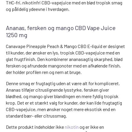
THC-fri, nikotinfri CBD-vapejuice med en blød tropisk smag
og pålidelig ydeevne i hverdagen.
Ananas, fersken og mango CBD Vape Juice
1250 mg
Canavape Pineapple Peach & Mango CBD E-liquid er designet
til kunder, der ønsker en lys, tropisk CBD-vapejuice med en
glat frugtfinish. Den kombinerer ananasagtig skarphed, blød
fersken og afrundede mangonoter med en afkølende finish,
der holder profilen ren og nem at bruge.
Denne smag er frugtagtig uden at være alt for kompliceret.
Ananas tilføjer citruslignende lysstyrke, fersken giver
blødhed, og mango giver blandingen en mere fyldig tropisk
krop. Det er et stærkt valg for kunder, der kan lide frugtagtig
CBD-vapejuice, men ønsker noget mere eksotisk end en
standard bær- eller citrussmag.
Dette produkt indeholder ikke
nikotin
og er ikke en