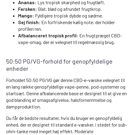
Ananas:
Lys tropisk skarphed og frugtløft.
Fersken:
Glat, blød og afrundet frugtkrop.
Mango:
Fyldigere tropisk dybde og sødme.
Sej finish:
En forfriskende kølig note, der holder
profilen ren.
Afbalanceret tropisk profil:
En frugtpræget CBD-
vape-smag, der er velegnet til regelmæssig brug.
50:50 PG/VG-forhold for genopfyldelige
enheder
Forholdet 50:50 PG/VG gør denne CBD-e-væske velegnet til
en lang række genopfyldelige vape-penne, pod-systemer og
startsæt. Denne afbalancerede base er designet til at give en
god blanding af smagsafgivelse, halsfornemmelse og
dampproduktion.
Du får de bedste resultater, hvis du bruger en genopfyldelig
enhed, der er designet til standard e-væsker, i stedet for sub-
ohm-tanke med meget høj effekt. Moderate