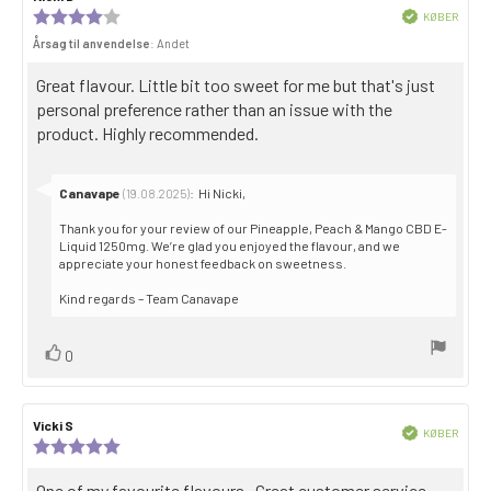
til
for
Review
Bekræftet
KØBER
anmeldelsen:
gennemgang:
Købsda
rating:
Årsag til anvendelse
: Andet
4.0
out
Gennemgå
Great flavour. Little bit too sweet for me but that's just
of
5
teksten:
personal preference rather than an issue with the
stars
product. Highly recommended.
Svar
Canavape
:
Hi Nicki,
(19.08.2025)
fra:
Thank you for your review of our Pineapple, Peach & Mango CBD E-
Liquid 1250mg. We’re glad you enjoyed the flavour, and we
appreciate your honest feedback on sweetness.
Kind regards – Team Canavape
Stem
stemme(r)
0
op
Forfatter
Vicki S
Dato
Bekræftet
KØBER
til
for
Anmeldelsesvurdering:
Købsda
anmeldelsen:
gennemgang:
5,0
ud
Gennemgå
One of my favourite flavours. Great customer service