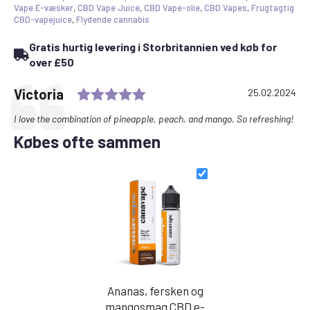
væske
Vape E-væsker
,
CBD Vape Juice
,
CBD Vape-olie
,
CBD Vapes
,
Frugtagtig
1250mg
CBD-vapejuice
,
Flydende cannabis
50ml
antal
Gratis hurtig levering i Storbritannien ved køb for
over £50
Bedømmelse: 5,0 ud af 5 st
Udtalelse
Forfatter:
Victoria
Dato:
25.02.2024
Tekst:
I love the combination of pineapple, peach, and mango. So refreshing!
Købes ofte sammen
Ananas, fersken og
mangosmag CBD e-