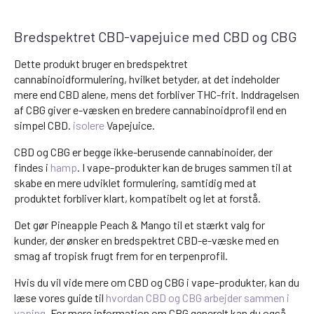
Bredspektret CBD-vapejuice med CBD og CBG
Dette produkt bruger en bredspektret
cannabinoidformulering, hvilket betyder, at det indeholder
mere end CBD alene, mens det forbliver THC-frit. Inddragelsen
af CBG giver e-væsken en bredere cannabinoidprofil end en
simpel CBD.
isolere
Vapejuice.
CBD og CBG er begge ikke-berusende cannabinoider, der
findes i
hamp
. I vape-produkter kan de bruges sammen til at
skabe en mere udviklet formulering, samtidig med at
produktet forbliver klart, kompatibelt og let at forstå.
Det gør Pineapple Peach & Mango til et stærkt valg for
kunder, der ønsker en bredspektret CBD-e-væske med en
smag af tropisk frugt frem for en terpenprofil.
Hvis du vil vide mere om CBD og CBG i vape-produkter, kan du
læse vores guide til
hvordan CBD og CBG arbejder sammen i
vaping
. For mere information om CBG generelt kan du også