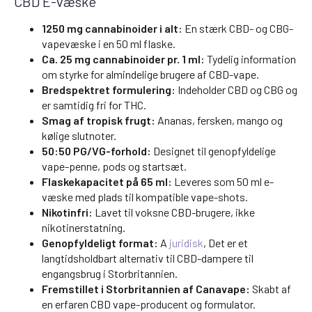
CBD E-væske
1250 mg cannabinoider i alt:
En stærk CBD- og CBG-
vapevæske i en 50 ml flaske.
Ca. 25 mg cannabinoider pr. 1 ml:
Tydelig information
om styrke for almindelige brugere af CBD-vape.
Bredspektret formulering:
Indeholder CBD og CBG og
er samtidig fri for THC.
Smag af tropisk frugt:
Ananas, fersken, mango og
kølige slutnoter.
50:50 PG/VG-forhold:
Designet til genopfyldelige
vape-penne, pods og startsæt.
Flaskekapacitet på 65 ml:
Leveres som 50 ml e-
væske med plads til kompatible vape-shots.
Nikotinfri:
Lavet til voksne CBD-brugere, ikke
nikotinerstatning.
Genopfyldeligt format:
A
juridisk
, Det er et
langtidsholdbart alternativ til CBD-dampere til
engangsbrug i Storbritannien.
Fremstillet i Storbritannien af Canavape:
Skabt af
en erfaren CBD vape-producent og formulator.