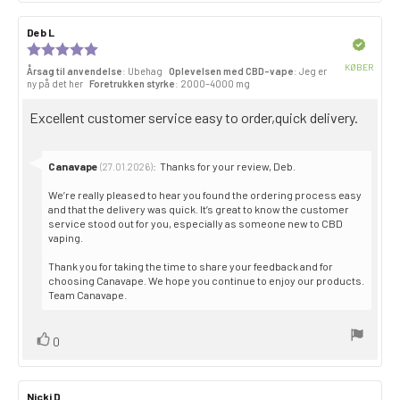
Forfatter
Deb L
Dato
til
for
Bekræftet
Anmeldelsesvurdering:
anmeldelsen:
gennemgang:
5,0
KØBER
Årsag til anvendelse
: Ubehag
Oplevelsen med CBD-vape
: Jeg er
ud
Købsda
ny på det her
Foretrukken styrke
: 2000–4000 mg
af
5
Gennemgå
Excellent customer service easy to order,quick delivery.
stjerner
teksten:
Svar
Canavape
:
Thanks for your review, Deb.
(27.01.2026)
fra:
We’re really pleased to hear you found the ordering process easy
and that the delivery was quick. It’s great to know the customer
service stood out for you, especially as someone new to CBD
vaping.
Thank you for taking the time to share your feedback and for
choosing Canavape. We hope you continue to enjoy our products.
Team Canavape.
Stem
stemme(r)
0
op
Forfatter
Nicki D
Dato