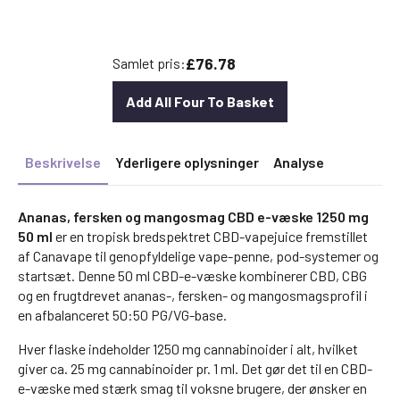
£76.78
Samlet pris:
Add All Four To Basket
Beskrivelse
Yderligere oplysninger
Analyse
Ananas, fersken og mangosmag CBD e-væske 1250 mg
50 ml
er en tropisk bredspektret CBD-vapejuice fremstillet
af Canavape til genopfyldelige vape-penne, pod-systemer og
startsæt. Denne 50 ml CBD-e-væske kombinerer CBD, CBG
og en frugtdrevet ananas-, fersken- og mangosmagsprofil i
en afbalanceret 50:50 PG/VG-base.
Hver flaske indeholder 1250 mg cannabinoider i alt, hvilket
giver ca. 25 mg cannabinoider pr. 1 ml. Det gør det til en CBD-
e-væske med stærk smag til voksne brugere, der ønsker en