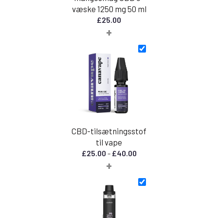
væske 1250 mg 50 ml
£
25.00
+
CBD-tilsætningsstof
til vape
Prisinterval:
£
25.00
-
£
40.00
+
£25.00
til
£40.00