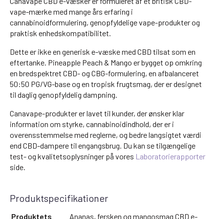
Canavape CBD e-væsker er formuleret af et britisk CBD-
vape-mærke med mange års erfaring i
cannabinoidformulering, genopfyldelige vape-produkter og
praktisk enhedskompatibilitet.
Dette er ikke en generisk e-væske med CBD tilsat som en
eftertanke. Pineapple Peach & Mango er bygget op omkring
en bredspektret CBD- og CBG-formulering, en afbalanceret
50:50 PG/VG-base og en tropisk frugtsmag, der er designet
til daglig genopfyldelig dampning.
Canavape-produkter er lavet til kunder, der ønsker klar
information om styrke, cannabinoidindhold, der er i
overensstemmelse med reglerne, og bedre langsigtet værdi
end CBD-dampere til engangsbrug. Du kan se tilgængelige
test- og kvalitetsoplysninger på vores
Laboratorierapporter
side.
Produktspecifikationer
Produktets
Ananas, fersken og mangosmag CBD e-