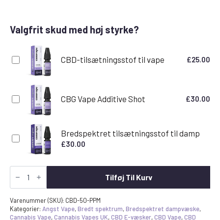
Valgfrit skud med høj styrke?
CBD-tilsætningsstof til vape
£
25.00
CBG Vape Additive Shot
£
30.00
Bredspektret tilsætningsstof til damp
£
30.00
Ananas
Fersken
Tilføj Til Kurv
&
Mango
Smag
Varenummer (SKU):
CBD-50-PPM
CBD
Kategorier:
Angst Vape
,
Bredt spektrum
,
Bredspektret dampvæske
,
E-
Cannabis Vape
,
Cannabis Vapes UK
,
CBD E-væsker
,
CBD Vape
,
CBD