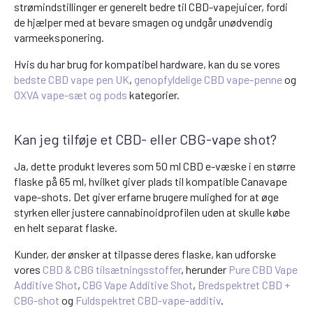
strømindstillinger er generelt bedre til CBD-vapejuicer, fordi
de hjælper med at bevare smagen og undgår unødvendig
varmeeksponering.
Hvis du har brug for kompatibel hardware, kan du se vores
bedste CBD vape pen UK
,
genopfyldelige CBD vape-penne
og
OXVA vape-sæt og pods
kategorier.
Kan jeg tilføje et CBD- eller CBG-vape shot?
Ja, dette produkt leveres som 50 ml CBD e-væske i en større
flaske på 65 ml, hvilket giver plads til kompatible Canavape
vape-shots. Det giver erfarne brugere mulighed for at øge
styrken eller justere cannabinoidprofilen uden at skulle købe
en helt separat flaske.
Kunder, der ønsker at tilpasse deres flaske, kan udforske
vores
CBD & CBG tilsætningsstoffer
, herunder
Pure CBD Vape
Additive Shot
,
CBG Vape Additive Shot
,
Bredspektret CBD +
CBG-shot
og
Fuldspektret CBD-vape-additiv
.