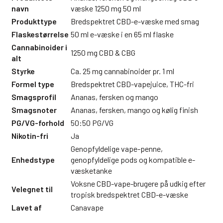
navn
væske 1250 mg 50 ml
Produkttype
Bredspektret CBD-e-væske med smag
Flaskestørrelse
50 ml e-væske i en 65 ml flaske
Cannabinoider i
1250 mg CBD & CBG
alt
Styrke
Ca. 25 mg cannabinoider pr. 1 ml
Formel type
Bredspektret CBD-vapejuice, THC-fri
Smagsprofil
Ananas, fersken og mango
Smagsnoter
Ananas, fersken, mango og kølig finish
PG/VG-forhold
50:50 PG/VG
Nikotin-fri
Ja
Genopfyldelige vape-penne,
Enhedstype
genopfyldelige pods og kompatible e-
væsketanke
Voksne CBD-vape-brugere på udkig efter
Velegnet til
tropisk bredspektret CBD-e-væske
Lavet af
Canavape