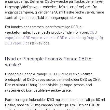
engangsdamp. Det er en CBD-e-væske på flaske, der er lavet
til genopfyldelige vape-enheder. Hvis du er på vej væk fra
engangsdampere, giver denne 50 ml flaske bedre værdi, mere
kontrol og mindre affald end engangsprodukter.
For kunder, der sammenligner forskellige CBD-e-
væskeformater, ligger dette produkt inden for vores
CBD
vape juice
,
CBD vape e-væsker
,
CBD e-væsker
og
frugtagtig
CBD vape juice
rækkevidde.
Hvad er Pineapple Peach & Mango CBD E-
væske?
Pineapple Peach & Mango CBD E-liquid er en nikotinfri,
bredspektret CBD-vapevæske, der indeholder CBD og CBG.
Den er skabt til brug i genopfyldelige vape-penne, pod-
systemer og kompatible e-væske-tanke.
Formuleringen indeholder 1250 mg cannabinoider i alt pr. 50 ml
flaske, med ca. 25 mg cannabinoider pr. 1 ml. Den er THC-fri