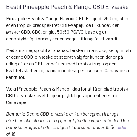
Bestil Pineapple Peach & Mango CBD E-væske
Pineapple Peach & Mango Flavour CBD E-liquid 1250 mg 50 ml
er en tropisk bredspektret CBD-vapejuice til kunder, der
ønsker CBD, CBG, en glat 50:50 PG/VG-base og et
genopfyldeligt format, der er bygget til langsigtet værdi.
Med sin smagsprofil af ananas, fersken, mango og kølig finish
er denne CBD-e-væske et stærkt valg for kunder, der er på
udkig efter en CBD-vapejuice med tropisk frugt og den
kvalitet, klarhed og cannabinoidekspertise, som Canavape er
kendt for.
Vælg Pineapple Peach & Mango i dag for at få en blød tropisk
CBD-e-væske lavet til genopfyldelige vape-enheder fra
Canavape.
Bemærk: Denne CBD-e-væske er kun beregnet til brug i
elektroniske cigaretter og genopfyldelige vape-enheder. Den
bør ikke bruges af eller sælges til personer under 18 år.
alder
af 18.