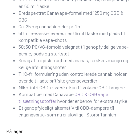
en 50 ml flaske
Bredspektret Canavape-formel med 1250 mg CBD &
CBG
Ca. 25 mg cannabinoider pr. 1 ml
50 ml e-væske leveres i en 65 ml flaske med plads til
kompatible vape-shots
50:50 PG/VG-forhold velegnet til genopfyldelige vape-
penne, pods og startsæt
Smag af tropisk frugt med ananas, fersken, mango og
kølige afslutningsnoter
THC-fri formulering uden kontrollerede cannabinoider
over de tilladte britiske grænseværdier
Nikotinfri CBD-e-væske kun til voksne CBD-brugere
Kompatibel med Canavape
CBD & CBG vape
tilsætningsstoffer
hvor der er behov for ekstra styrke
Et genopfyldeligt alternativ til CBD-dampere til
engangsbrug, som nu er ulovlige i Storbritannien
På lager