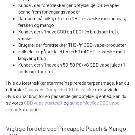
Kunder, der foretrækker genopfyldelige CBD-vape-
penne frem for engangsvape'er
Dampere på udkig efter en CBD-e-væske med ananas,
fersken og mango
Kunder, der vil have CBD og CBG i én bredspektret e-
væske
Brugere, der foretrækker THC-fri CBD-vape-produkter
Folk, der er på udkig efter en 50 ml CBD-e-væske med
langvarig brug
Kunder, der vil have en 50:50 PG/VG CBD vape juice til
pods og startsæt
Hvis du foretrækker stammeinspirerede terpensmage, kan du
udforske
Canavape Complete CBD E-væske
rækkevidde.
Hvis du har brug for en passende genopfyldelig enhed, kan du
se vores
CBD vape startsæt
og
genopfyldelige CBD vape-
penne
kategorier.
Vigtige fordele ved Pineapple Peach & Mango