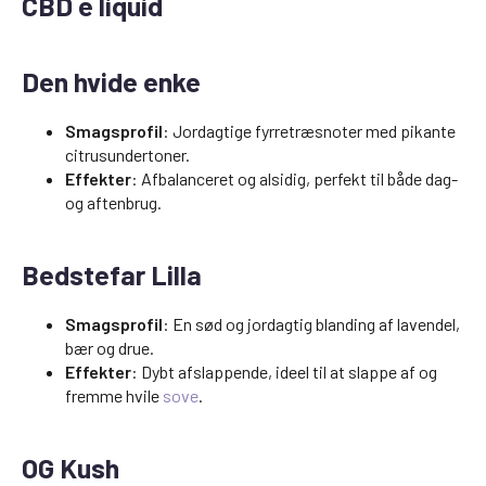
CBD e liquid
Den hvide enke
Smagsprofil
: Jordagtige fyrretræsnoter med pikante
citrusundertoner.
Effekter
: Afbalanceret og alsidig, perfekt til både dag-
og aftenbrug.
Bedstefar Lilla
Smagsprofil
: En sød og jordagtig blanding af lavendel,
bær og drue.
Effekter
: Dybt afslappende, ideel til at slappe af og
fremme hvile
sove
.
OG Kush