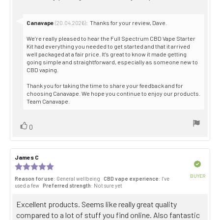
Reply
Canavape
:
Thanks for your review, Dave.
(20.04.2026)
from:
We’re really pleased to hear the Full Spectrum CBD Vape Starter
Kit had everything you needed to get started and that it arrived
well packaged at a fair price. It’s great to know it made getting
going simple and straightforward, especially as someone new to
CBD vaping.
Thank you for taking the time to share your feedback and for
choosing Canavape. We hope you continue to enjoy our products.
Team Canavape.
Vote
vote(s)
0
up
Review
James C
Review
author:
date:
Verified
Review
rating:
BUYER
Reason for use
: General wellbeing
CBD vape experience
: I’ve
5.0
Purch
used a few
Preferred strength
: Not sure yet
out
date:
of
Review
Excellent products. Seems like really great quality
5
stars
text:
compared to a lot of stuff you find online. Also fantastic