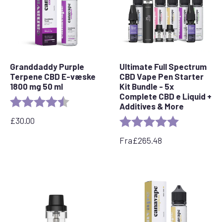
Granddaddy Purple
Ultimate Full Spectrum
Terpene CBD E-væske
CBD Vape Pen Starter
1800 mg 50 ml
Kit Bundle - 5x
Complete CBD e Liquid +
Rating:
4.8 out of 5 stars
Additives & More
£
30.00
Rating:
5.0 out of 5 
Fra
£
265.48