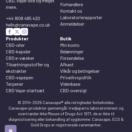
CBD, vape-olie og meget
Forhandlere
mere.
Kontakt os
Laboratorierapporter
+44 1608 485 420
Anmeldelser
hello@canavape.co.uk
Produkter
Butik
CBD-olier
Min konto
CBD-kapsler
Belønninger
CBD e-væsker
Forsendelse
Tilsætningsstoffer og
Afkast
ekstrakter
Vilkår og betingelser
CBD-vapepen
Privatlivspolitik
Terpener
Videnbase
CBD Vape-startsæt
CBD-oversigt
© 2014-2026 Canavape® alle rettigheder forbeholdes.
Canavape-produkter gennemgår tredjeparts laboratorietest og
overtræder ikke Misuse of Drugs Act 1971, de er ikke til
diagnosticering eller behandling af sygdomme. Canavape, ECS &
Gold Drops er registrerede varemærker.