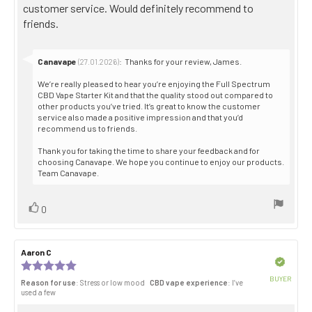
customer service. Would definitely recommend to
friends.
Reply
Canavape
:
Thanks for your review, James.
(27.01.2026)
from:
We’re really pleased to hear you’re enjoying the Full Spectrum
CBD Vape Starter Kit and that the quality stood out compared to
other products you’ve tried. It’s great to know the customer
service also made a positive impression and that you’d
recommend us to friends.
Thank you for taking the time to share your feedback and for
choosing Canavape. We hope you continue to enjoy our products.
Team Canavape.
Vote
vote(s)
0
up
Review
Aaron C
Review
author:
date:
Verified
Review
rating:
BUYER
Reason for use
: Stress or low mood
CBD vape experience
: I’ve
5.0
Purch
used a few
out
date:
of