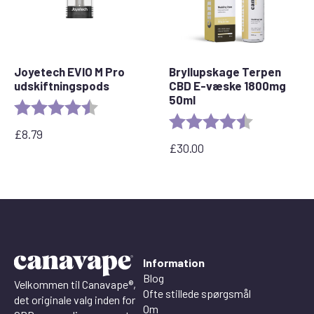
Joyetech EVIO M Pro
Bryllupskage Terpen
udskiftningspods
CBD E-væske 1800mg
50ml
Rating:
4.7 out of 5 stars
Rating:
4.8 out of 5 
£
8.79
£
30.00
Information
Blog
Velkommen til Canavape®,
Ofte stillede spørgsmål
det originale valg inden for
Om