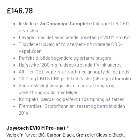
£
146.78
Inkluderer
3x Canavape Complete
fuldspektret CBD
e-væsker
Leveres med det avancerede Joyetech EVIO M Pro Kit
Tilbyder et udvalg af tolv terpen-infunderede CBD-
vapejuicer
Perfekt til både begyndere og erfarne brugere
Højstyrke 1200 mg fuldspektret additiv inkluderet
Alt-i-en CBD vape-startsæt med genopfyldelige pods
1800 mg CBD & CBG pr. 50 ml flaske (36 mg/ml forhold)
Genopfyldeligt design, der er nemt at bruge, og
udskiftningspods medfølger
Kompakt, bærbar og perfekt til dampning på farten
Fremstillet i Storbritannien, testet og
betroet
siden
2014
Joyetech EVIO M Pro-sæt
Vælg din farve: Blå, Carbon Black, Grøn eller Classic Black.