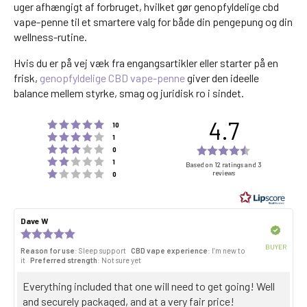
uger afhængigt af forbruget, hvilket gør genopfyldelige cbd
vape-penne til et smartere valg for både din pengepung og din
wellness-rutine.
Hvis du er på vej væk fra engangsartikler eller starter på en
frisk,
genopfyldelige CBD vape-penne
giver den ideelle
balance mellem styrke, smag og juridisk ro i sindet.
4.7
Rating 5 out of 5 stars
votes
10
Rating 4 out of 5 stars
votes
1
Rating 3 out of 5 stars
Rating
votes
0
Rating 2 out of 5 stars
votes
4.7
1
Based on 12 ratings and 3
Rating 1 out of 5 stars
reviews
votes
0
out
of
5
Review
Dave W
Review
stars
author:
date:
Verified
Review
rating:
BUYER
Reason for use
: Sleep support
CBD vape experience
: I’m new to
5.0
Purch
it
Preferred strength
: Not sure yet
out
date:
of
Review
Everything included that one will need to get going! Well
5
stars
text:
and securely packaged, and at a very fair price!