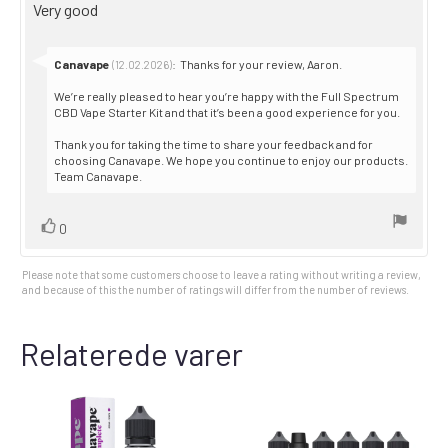
Review
Very good
5
stars
text:
Reply
Canavape
:
Thanks for your review, Aaron.
(12.02.2026)
from:
We’re really pleased to hear you’re happy with the Full Spectrum
CBD Vape Starter Kit and that it’s been a good experience for you.
Thank you for taking the time to share your feedback and for
choosing Canavape. We hope you continue to enjoy our products.
Team Canavape.
Vote
vote(s)
0
up
Please note that some customers choose to leave a rating without writing a review,
and because of this the number of ratings will differ from the number of reviews.
Relaterede varer