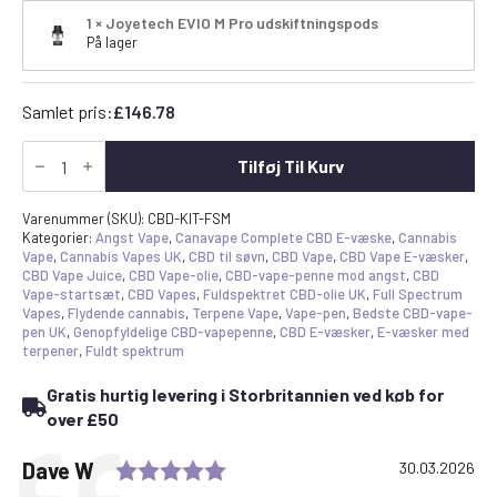
1 × Joyetech EVIO M Pro udskiftningspods
På lager
Samlet pris:
£
146.78
Full
Spectrum
Tilføj Til Kurv
CBD
Vape
Starter
Varenummer (SKU):
CBD-KIT-FSM
Kit
Kategorier:
Angst Vape
,
Canavape Complete CBD E-væske
,
Cannabis
-
Vape
,
Cannabis Vapes UK
,
CBD til søvn
,
CBD Vape
,
CBD Vape E-væsker
,
3x
CBD Vape Juice
,
CBD Vape-olie
,
CBD-vape-penne mod angst
,
CBD
komplette
Vape-startsæt
,
CBD Vapes
,
Fuldspektret CBD-olie UK
,
Full Spectrum
e-
Vapes
,
Flydende cannabis
,
Terpene Vape
,
Vape-pen
,
Bedste CBD-vape-
væsker
pen UK
,
Genopfyldelige CBD-vapepenne
,
CBD E-væsker
,
E-væsker med
-
terpener
,
Fuldt spektrum
tilsætningsstof
og
Gratis hurtig levering i Storbritannien ved køb for
udskiftningspods
antal
over £50
Rating: 5.0 out of 5 stars
Testimonial
Author:
Dave W
Date:
30.03.2026