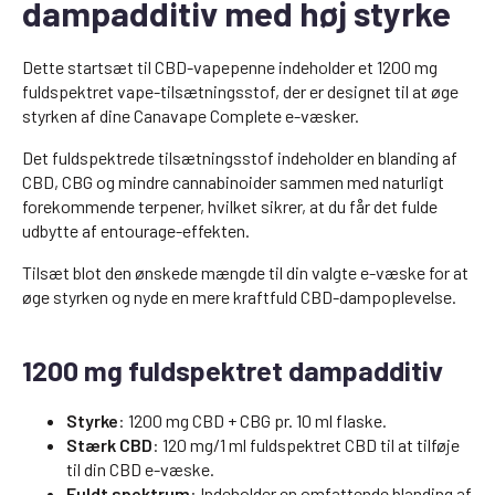
dampadditiv med høj styrke
Dette startsæt til CBD-vapepenne indeholder et 1200 mg
fuldspektret vape-tilsætningsstof, der er designet til at øge
styrken af dine Canavape Complete e-væsker.
Det fuldspektrede tilsætningsstof indeholder en blanding af
CBD, CBG og mindre cannabinoider sammen med naturligt
forekommende terpener, hvilket sikrer, at du får det fulde
udbytte af entourage-effekten.
Tilsæt blot den ønskede mængde til din valgte e-væske for at
øge styrken og nyde en mere kraftfuld CBD-dampoplevelse.
1200 mg fuldspektret dampadditiv
Styrke
: 1200 mg CBD + CBG pr. 10 ml flaske.
Stærk CBD
: 120 mg/1 ml fuldspektret CBD til at tilføje
til din CBD e-væske.
Fuldt spektrum
: Indeholder en omfattende blanding af