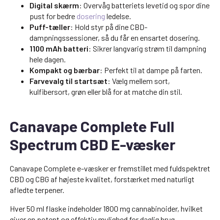
Digital skærm
: Overvåg batteriets levetid og spor dine
pust for bedre
dosering
ledelse.
Puff-tæller
: Hold styr på dine CBD-
dampningssessioner, så du får en ensartet dosering.
1100 mAh batteri
: Sikrer langvarig strøm til dampning
hele dagen.
Kompakt og bærbar
: Perfekt til at dampe på farten.
Farvevalg til startsæt
: Vælg mellem sort,
kulfibersort, grøn eller blå for at matche din stil.
Canavape Complete Full
Spectrum CBD E-væsker
Canavape Complete e-væsker er fremstillet med fuldspektret
CBD og CBG af højeste kvalitet, forstærket med naturligt
afledte terpener.
Hver 50 ml flaske indeholder 1800 mg cannabinoider, hvilket
giver en potent og effektiv mulighed for daglig brug.