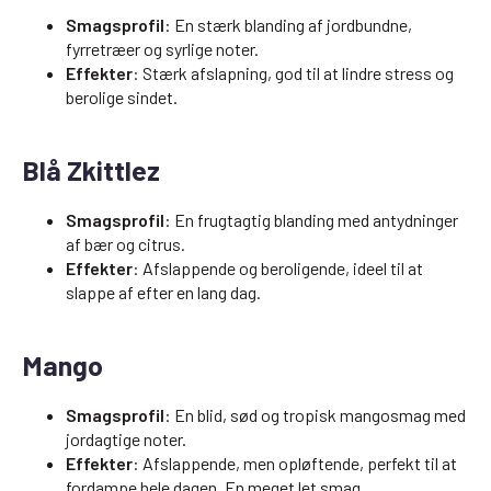
Smagsprofil
: En stærk blanding af jordbundne,
fyrretræer og syrlige noter.
Effekter
: Stærk afslapning, god til at lindre stress og
berolige sindet.
Blå Zkittlez
Smagsprofil
: En frugtagtig blanding med antydninger
af bær og citrus.
Effekter
: Afslappende og beroligende, ideel til at
slappe af efter en lang dag.
Mango
Smagsprofil
: En blid, sød og tropisk mangosmag med
jordagtige noter.
Effekter
: Afslappende, men opløftende, perfekt til at
fordampe hele dagen. En meget let smag.