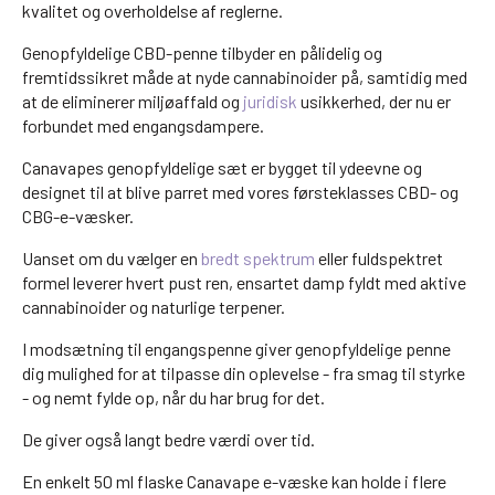
kvalitet og overholdelse af reglerne.
Genopfyldelige CBD-penne tilbyder en pålidelig og
fremtidssikret måde at nyde cannabinoider på, samtidig med
at de eliminerer miljøaffald og
juridisk
usikkerhed, der nu er
forbundet med engangsdampere.
Canavapes genopfyldelige sæt er bygget til ydeevne og
designet til at blive parret med vores førsteklasses CBD- og
CBG-e-væsker.
Uanset om du vælger en
bredt spektrum
eller fuldspektret
formel leverer hvert pust ren, ensartet damp fyldt med aktive
cannabinoider og naturlige terpener.
I modsætning til engangspenne giver genopfyldelige penne
dig mulighed for at tilpasse din oplevelse - fra smag til styrke
- og nemt fylde op, når du har brug for det.
De giver også langt bedre værdi over tid.
En enkelt 50 ml flaske Canavape e-væske kan holde i flere