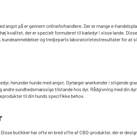
med angst på er gennem onlineforhandlere. Der er mange e-handelspl
j kvalitet, der er specielt formuleret til kæledyr i visse lande. Diss
, kundeanmeldelser og tredjeparts laboratorietestresultater for at s
æledyr, herunder hunde med angst. Dyrlæger anerkender i stigende gra
e og andre sundhedsmæssige tilstande hos dyr. Rådgivning med din dy
eprodukter til din hunds specifikke behov.
r
Disse butikker har ofte en bred vifte af CBD-produkter, der er desig