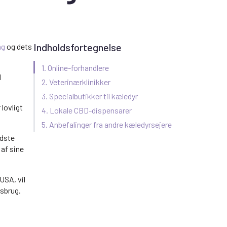
Indholdsfortegnelse
ng
og dets
1. Online-forhandlere
d
2. Veterinærklinikker
3. Specialbutikker til kæledyr
 lovligt
4. Lokale CBD-dispensarer
5. Anbefalinger fra andre kæledyrsejere
edste
 af sine
USA, vil
rsbrug.