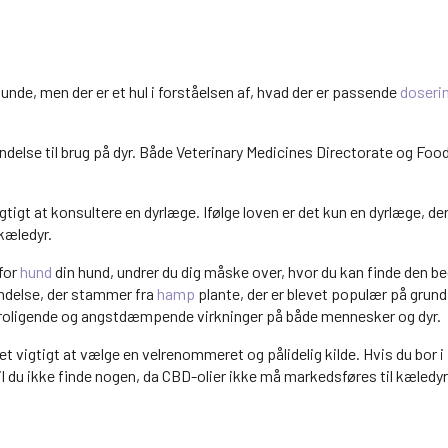
 hunde, men der er et hul i forståelsen af, hvad der er passende
doseri
ndelse til brug på dyr. Både Veterinary Medicines Directorate og Foo
gtigt at konsultere en dyrlæge. Ifølge loven er det kun en dyrlæge, der
kæledyr.
for
hund
din hund, undrer du dig måske over, hvor du kan finde den b
bindelse, der stammer fra
hamp
plante, der er blevet populær på grund
 beroligende og angstdæmpende virkninger på både mennesker og dyr.
det vigtigt at vælge en velrenommeret og pålidelig kilde. Hvis du bor i 
il du ikke finde nogen, da CBD-olier ikke må markedsføres til kæledy