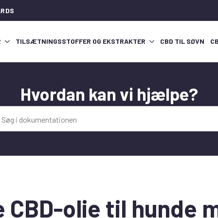
ARDS
R
TILSÆTNINGSSTOFFER OG EKSTRAKTER
CBD TIL SØVN
C
Hvordan kan vi hjælpe?
 CBD-olie til hunde 