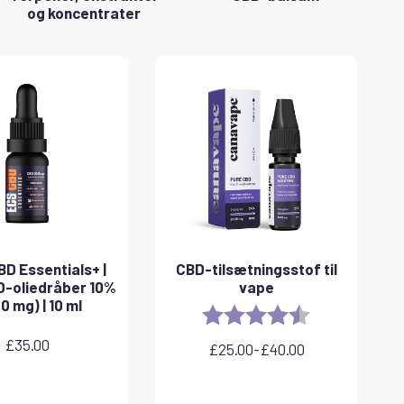
og koncentrater
D Essentials+ |
CBD-tilsætningsstof til
-oliedråber 10%
vape
0 mg) | 10 ml
Rating:
4.8 out of 5 sta
£
35.00
£
25.00
-
£
40.00
Prisinterval:
£25.00
til