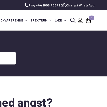
Ring +44 1608 485420
Chat på WhatsApp
0
BD-VAPEPENNE
SPEKTRUM
LÆR
Søg
efter:
med angst?