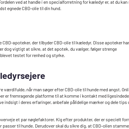
ordelen ved at handle i en specialforretning for kæledyr er, at du kan
dst egnede CBD-olie til din hund.
ale CBD-apoteker, der tilbyder CBD-olie til kæledyr. Disse apoteker ha
r dog vigtigt at sikre, at det apotek, du vælger, følger strenge
 blevet testet for renhed og styrke.
æledyrsejere
 værdifulde, når man søger efter CBD-olie til hunde med angst. Onli
er er fremragende platforme til at komme i kontakt med ligesindede
e indsigt i deres erfaringer, anbefale pålidelige mærker og dele tips
verveje et par nøglefaktorer. Kig efter produkter, der er specielt form
er passer til hunde. Derudover skal du sikre dig, at CBD-olien stamme