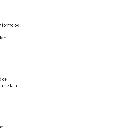
atforme og
e
ikre
d de
rlæge kan
net