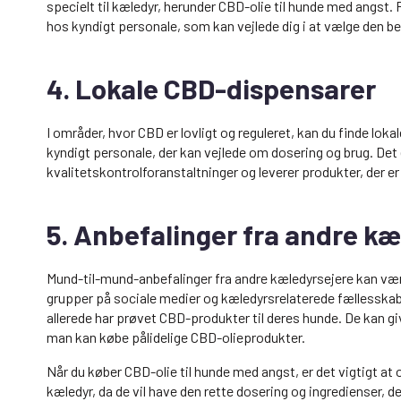
specielt til kæledyr, herunder CBD-olie til hunde med angst. F
hos kyndigt personale, som kan vejlede dig i at vælge den be
4. Lokale CBD-dispensarer
I områder, hvor CBD er lovligt og reguleret, kan du finde lok
kyndigt personale, der kan vejlede om dosering og brug. Det e
kvalitetskontrolforanstaltninger og leverer produkter, der er
5. Anbefalinger fra andre k
Mund-til-mund-anbefalinger fra andre kæledyrsejere kan være
grupper på sociale medier og kæledyrsrelaterede fællesskab
allerede har prøvet CBD-produkter til deres hunde. De kan giv
man kan købe pålidelige CBD-olieprodukter.
Når du køber CBD-olie til hunde med angst, er det vigtigt at o
kæledyr, da de vil have den rette dosering og ingredienser, d