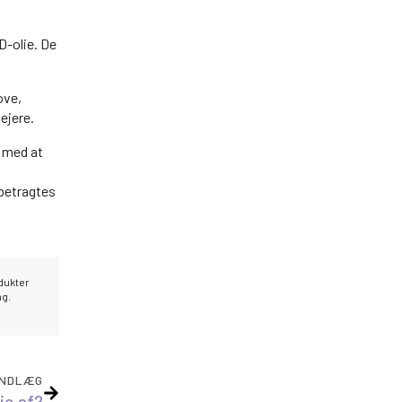
D-olie. De
ove,
ejere.
e med at
 betragtes
odukter
ng.
INDLÆG
ie af?