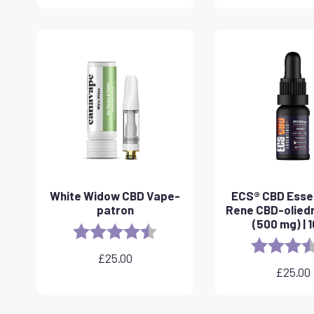
White Widow CBD Vape-
ECS® CBD Essen
patron
Rene CBD-olied
(500 mg) | 1
Rating:
4.6 out of 5 stars
Rating:
£
25.00
£
25.00