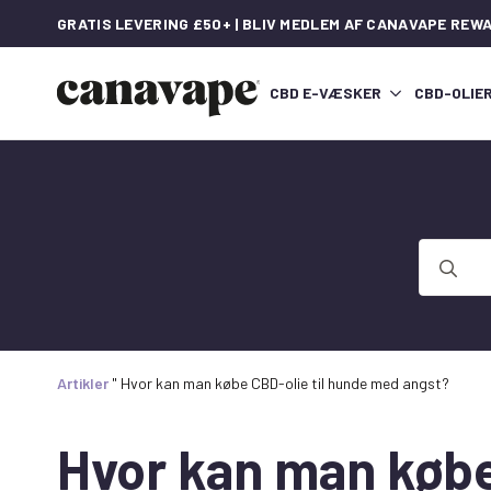
GRATIS LEVERING £50+ | BLIV MEDLEM AF CANAVAPE REW
CBD E-VÆSKER
CBD-OLIE
Søg
efter:
Artikler
"
Hvor kan man købe CBD-olie til hunde med angst?
Hvor kan man købe