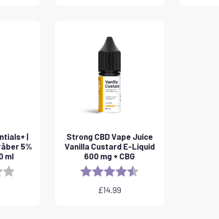
tials+ |
Strong CBD Vape Juice
råber 5%
Vanilla Custard E-Liquid
0 ml
600 mg + CBG
3.8 out of 5 stars
Rating:
4.6 out of 5 stars
£
14.99