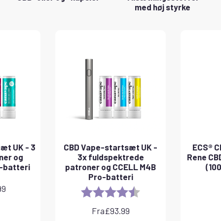
med høj styrke
æt UK - 3
CBD Vape-startsæt UK -
ECS® CB
ner og
3x fuldspektrede
Rene CBD
-batteri
patroner og CCELL M4B
(100
Pro-batteri
99
Rating:
4.8 out of 5 stars
Fra
£
93.99