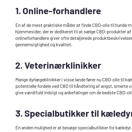
1. Online-forhandlere
En af de mest praktiske måder at finde CBD-olie til hunde 
hjemmesider, der er dedikeret til at sælge CBD-produkter af hø
onlineforhandlere giver ofte detaljerede produktbeskrivelser
gennemsigtighed og kvalitet.
2. Veterinærklinikker
Mange dyrlægeklinikker i visse lande fører nu CBD-olie til k
potentielle fordele ved CBD til håndtering af angst, smert
give værdifuld indsigt og anbefalinger om de bedste CBD-oli
3. Specialbutikker til kæledy
En anden mulighed er at besøge specialbutikker for kæledyr. 