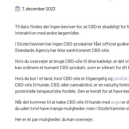
7. december 2023
Til dato findes der ingen beviser for, at CBD er skadeligt for
interaktion med andre lægemidler.
I Storbritannien har ingen CBD-produkter fået officiel godke
Standards Agency har ikke sanktioneret CBD-olie.
Hvis du overvejer at bruge CBD-olie til dine kæledyr, er det vi
kan ordinere et humant CBD-produkt, som er sikkert for dit 
Hvis du bor i et land, hvor CBD-olie er tilgængelig og
juridisk
CBD-olie til hunde. CBD, eller cannabidiol, er en naturlig for
potentielle terapeutiske fordele. Den er kendt for at have
Når det kommer til at købe CBD-olie til hunde med
angst
er 
du uden tvivl have mange muligheder, men i Storbritannien v
Her er et par muligheder, du kan overveje: