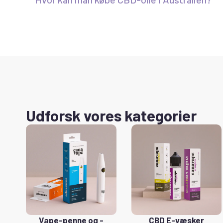
Udforsk vores kategorier
Vape-penne og -
CBD E-væsker