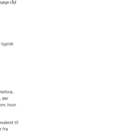
 søge råd
r typisk
nefora,
, der
 om, hvor
uleret til
r fra