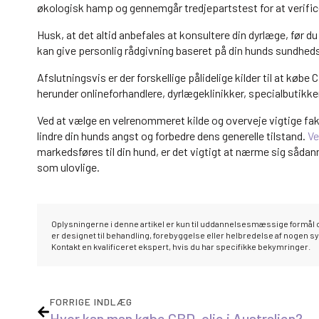
økologisk hamp og gennemgår tredjepartstest for at verifice
Husk, at det altid anbefales at konsultere din dyrlæge, før du
kan give personlig rådgivning baseret på din hunds sundhed
Afslutningsvis er der forskellige pålidelige kilder til at købe
herunder onlineforhandlere, dyrlægeklinikker, specialbutikke
Ved at vælge en velrenommeret kilde og overveje vigtige fak
lindre din hunds angst og forbedre dens generelle tilstand.
Ve
markedsføres til din hund, er det vigtigt at nærme sig sådan
som ulovlige.
Oplysningerne i denne artikel er kun til uddannelsesmæssige formål o
er designet til behandling, forebyggelse eller helbredelse af nogen 
Kontakt en kvalificeret ekspert, hvis du har specifikke bekymringer.
FORRIGE INDLÆG
Hvor kan man købe CBD-olie i Australien?