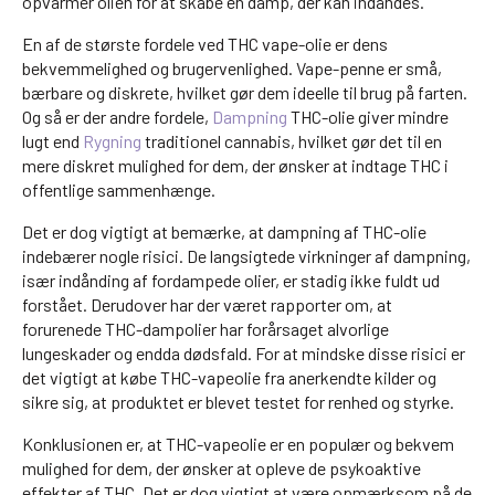
opvarmer olien for at skabe en damp, der kan indåndes.
En af de største fordele ved THC vape-olie er dens
bekvemmelighed og brugervenlighed. Vape-penne er små,
bærbare og diskrete, hvilket gør dem ideelle til brug på farten.
Og så er der andre fordele,
Dampning
THC-olie giver mindre
lugt end
Rygning
traditionel cannabis, hvilket gør det til en
mere diskret mulighed for dem, der ønsker at indtage THC i
offentlige sammenhænge.
Det er dog vigtigt at bemærke, at dampning af THC-olie
indebærer nogle risici. De langsigtede virkninger af dampning,
især indånding af fordampede olier, er stadig ikke fuldt ud
forstået. Derudover har der været rapporter om, at
forurenede THC-dampolier har forårsaget alvorlige
lungeskader og endda dødsfald. For at mindske disse risici er
det vigtigt at købe THC-vapeolie fra anerkendte kilder og
sikre sig, at produktet er blevet testet for renhed og styrke.
Konklusionen er, at THC-vapeolie er en populær og bekvem
mulighed for dem, der ønsker at opleve de psykoaktive
effekter af THC. Det er dog vigtigt at være opmærksom på de