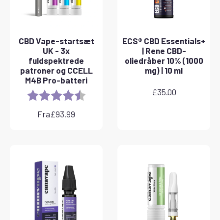
CBD Vape-startsæt
ECS® CBD Essentials+
UK - 3x
| Rene CBD-
fuldspektrede
oliedråber 10% (1000
patroner og CCELL
mg) | 10 ml
M4B Pro-batteri
£
35.00
Rating:
4.8 out of 5 stars
Fra
£
93.99