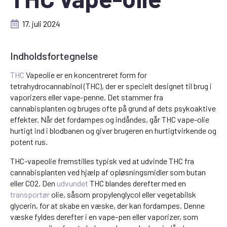
17. juli 2024
Indholdsfortegnelse
THC
Vapeolie er en koncentreret form for
tetrahydrocannabinol (THC), der er specielt designet til brug i
vaporizers eller vape-penne. Det stammer fra
cannabisplanten og bruges ofte på grund af dets psykoaktive
effekter. Når det fordampes og indåndes, går THC vape-olie
hurtigt ind i blodbanen og giver brugeren en hurtigtvirkende og
potent rus.
THC-vapeolie fremstilles typisk ved at udvinde THC fra
cannabisplanten ved hjælp af opløsningsmidler som butan
eller CO2. Den
udvundet
THC blandes derefter med en
transportør
olie, såsom propylenglycol eller vegetabilsk
glycerin, for at skabe en væske, der kan fordampes. Denne
væske fyldes derefter i en vape-pen eller vaporizer, som