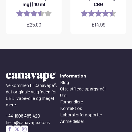
mg) | 10 ml
CBG
Rating:
3.8 out of 5 stars
Rating:
4.6 out 
£
25.00
£
14.99
Information
Blog
Velkommen til Canavape®,
Ofte stillede spørgsmål
det originale valg inden for
Om
CBD, vape-olie og meget
Forhandlere
mere.
Kontakt os
Laboratorierapporter
+44 1608 485 420
Anmeldelser
hello@canavape.co.uk