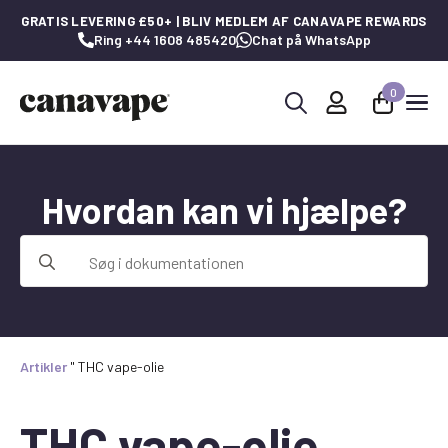
GRATIS LEVERING £50+ | BLIV MEDLEM AF CANAVAPE REWARDS
Ring +44 1608 485420
Chat på WhatsApp
0
Søg
efter:
Hvordan kan vi hjælpe?
Søg
efter:
Artikler
"
THC vape-olie
THC vape-olie