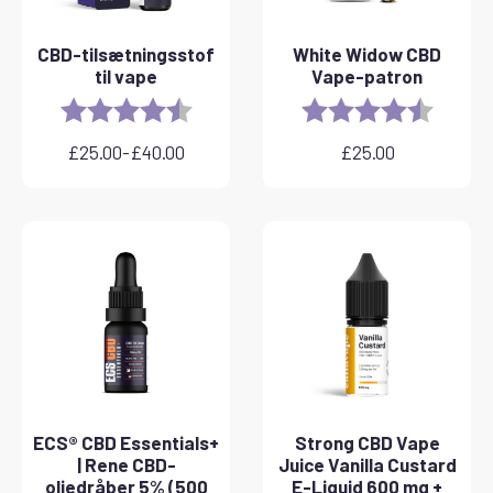
CBD-tilsætningsstof
White Widow CBD
til vape
Vape-patron
Rating:
4.8 out of 5 stars
Rating:
4.6 out 
£
25.00
-
£
40.00
£
25.00
Prisinterval:
£25.00
til
£40.00
ECS® CBD Essentials+
Strong CBD Vape
| Rene CBD-
Juice Vanilla Custard
oliedråber 5% (500
E-Liquid 600 mg +