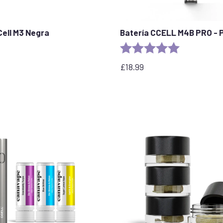
Cell M3 Negra
Batería CCELL M4B PRO - 
Rating:
5.0 out of 5 
£
18.99