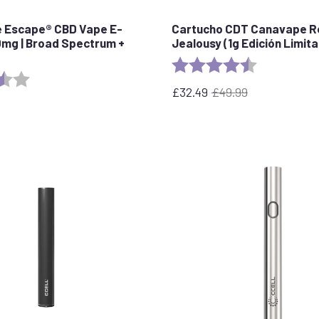
e Escape® CBD Vape E-
Cartucho CDT Canavape R
0mg | Broad Spectrum +
Jealousy (1g Edición Limit
Rating:
4.8 out of 5 
3.6 out of 5 stars
£
32.49
£
49.99
El
El
precio
precio
original
actual
era:
es
£49.99.
de
32,49
£.