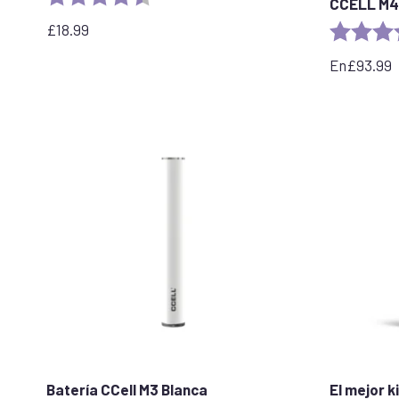
CCELL M4
£
18.99
Rating:
En
£
93.99
Batería CCell M3 Blanca
El mejor k