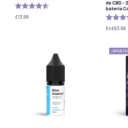
de CBD - 
Rating:
4.6 out of 5 stars
batería Cc
£
13.99
Rating:
En
£
63.99
¡OFERTA