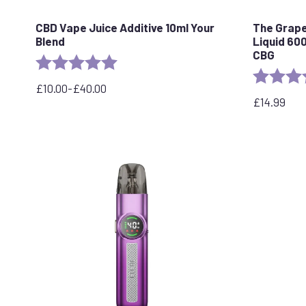
CBD Vape Juice Additive 10ml Your
The Grap
Blend
Liquid 60
CBG
Rating:
5.0 out of 5 stars
Rating:
£
10.00
-
£
40.00
Rango
£
14.99
de
precios:
desde
£10.00
hasta
£40.00