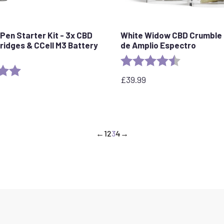
Pen Starter Kit - 3x CBD
White Widow CBD Crumble 
ridges & CCell M3 Battery
de Amplio Espectro
Rating:
4.8 out of 5 
5.0 out of 5 stars
£
39.99
←
1
2
3
4
→