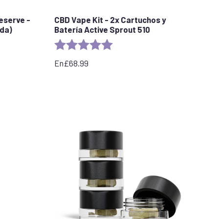
eserve -
CBD Vape Kit - 2x Cartuchos y
ada)
Batería Active Sprout 510
stars
Rating:
5.0 out of 5 stars
En
£
68.99