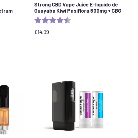
Strong CBD Vape Juice E-líquido de
ctrum
Guayaba Kiwi Pasiflora 600mg + CBG
Rating:
4.8 out of 5 stars
stars
£
14.99