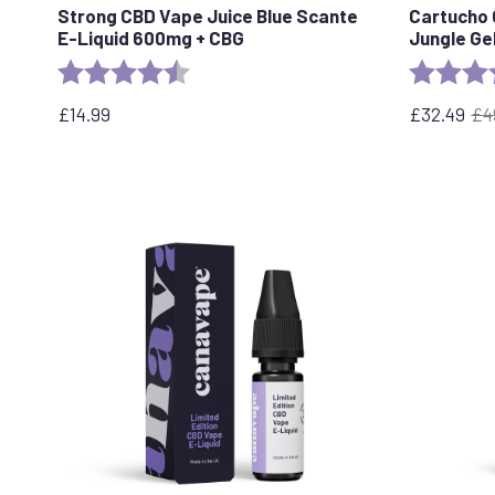
Strong CBD Vape Juice Blue Scante
Cartucho
E-Liquid 600mg + CBG
Jungle Gel
Rating:
4.3 out of 5 stars
Rating:
£
14.99
£
32.49
£
4
El
El
precio
precio
original
actual
era:
es
£49.99.
de
32,49
£.