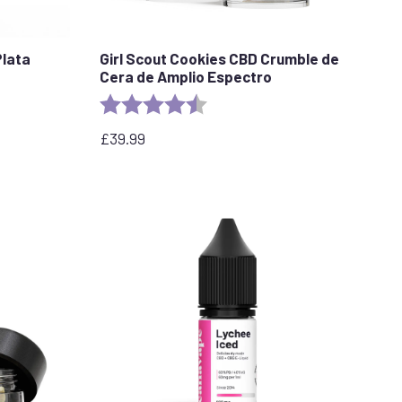
Plata
Girl Scout Cookies CBD Crumble de
Cera de Amplio Espectro
stars
Rating:
4.6 out of 5 stars
£
39.99