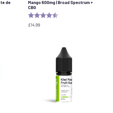
ete de
Mango 600mg | Broad Spectrum +
CBG
stars
Rating:
4.6 out of 5 stars
£
14.99