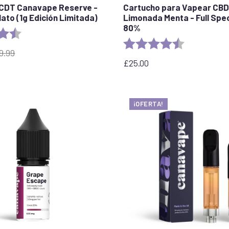
 CDT Canavape Reserve -
Cartucho para Vapear CBD
ato (1g Edición Limitada)
Limonada Menta - Full Spe
80%
4.7 out of 5 stars
Rating:
4.7 out of 5 
9.99
£
25.00
¡OFERTA!