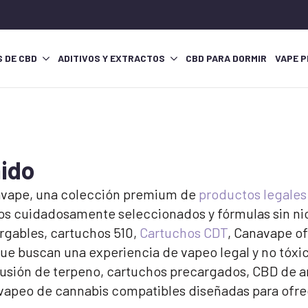
S DE CBD
ADITIVOS Y EXTRACTOS
CBD PARA DORMIR
VAPE P
ido
vape, una colección premium de
productos legales
s cuidadosamente seleccionados y fórmulas sin ni
argables, cartuchos 510,
Cartuchos CDT
, Canavape of
 buscan una experiencia de vapeo legal y no tóxica 
nfusión de terpeno, cartuchos precargados, CBD de 
 vapeo de cannabis compatibles diseñadas para ofrec