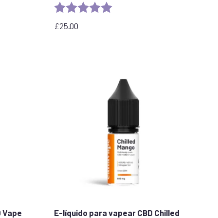
Rating:
5.0 out of 5 stars
£
25.00
BD Vape
E-líquido para vapear CBD Chilled