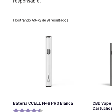
responsable.
Ordenado
Mostrando 49-72 de 91 resultados
por
popularidad
Batería CCELL M4B PRO Blanca
CBD Vape 
Cartuchos
Rating:
4.2 out of 5 stars