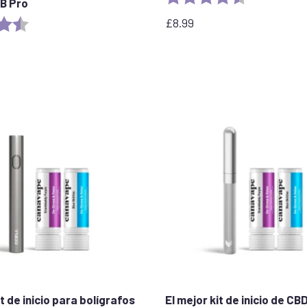
B Pro
£
8.99
4.8 out of 5 stars
it de inicio para bolígrafos
El mejor kit de inicio de C