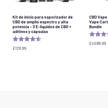
Kit de inicio para vaporizador de
CBD Vape 
CBD de amplio espectro y alta
Vape Cart
potencia - 3 E-líquidos de CBD +
Bundle
aditivos y cápsulas
Rating:
Rating:
4.5 out of 5 stars
En
£
88.99
£
129.99