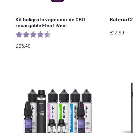
Kit bolígrafo vapeador de CBD
Batería C
recargable Eleaf iVeni
£
13.99
Rating:
4.9 out of 5 stars
£
25.49