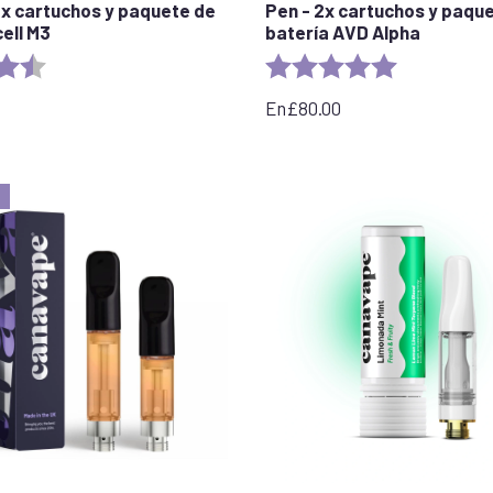
2x cartuchos y paquete de
Pen - 2x cartuchos y paqu
ell M3
batería AVD Alpha
4.4 out of 5 stars
Rating:
5.0 out of 5 
En
£
80.00
!