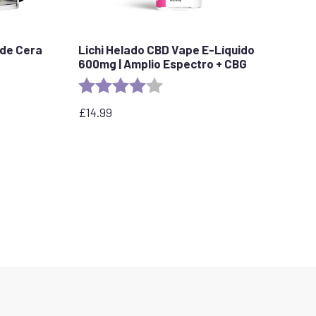
de Cera
Lichi Helado CBD Vape E-Líquido
600mg | Amplio Espectro + CBG
stars
Rating:
4.0 out of 5 stars
£
14.99