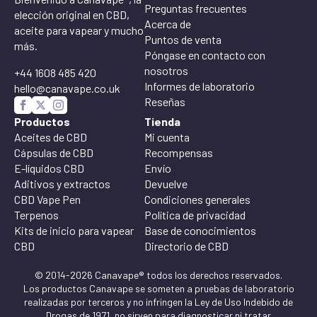
Preguntas frecuentes
elección original en CBD,
Acerca de
aceite para vapear y mucho
Puntos de venta
más.
Póngase en contacto con
nosotros
+44 1608 485 420
Informes de laboratorio
hello@canavape.co.uk
Reseñas
Productos
Tienda
Aceites de CBD
Mi cuenta
Cápsulas de CBD
Recompensas
E-líquidos CBD
Envío
Aditivos y extractos
Devuelve
CBD Vape Pen
Condiciones generales
Terpenos
Política de privacidad
Kits de inicio para vapear
Base de conocimientos
CBD
Directorio de CBD
© 2014-2026 Canavape® todos los derechos reservados.
Los productos Canavape se someten a pruebas de laboratorio
realizadas por terceros y no infringen la Ley de Uso Indebido de
Drogas de 1971, no sirven para diagnosticar ni tratar