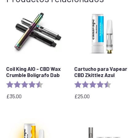
Coil King AIO - CBD Wax
Cartucho para Vapear
Crumble Bolígrafo Dab
CBD Zkittlez Azul
Rating:
4.8 out of 5 stars
Rating:
4.6 out of 5 
£
35.00
£
25.00