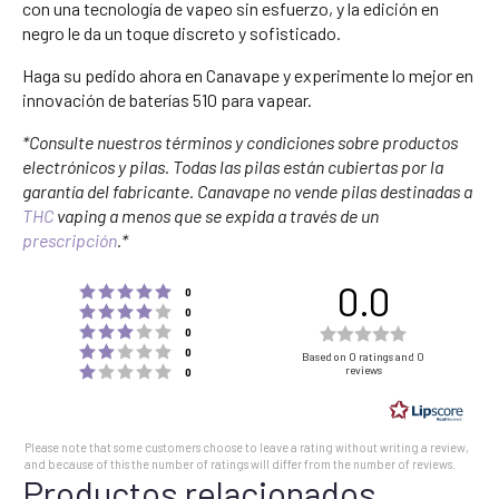
con una tecnología de vapeo sin esfuerzo, y la edición en
negro le da un toque discreto y sofisticado.
Haga su pedido ahora en Canavape y experimente lo mejor en
innovación de baterías 510 para vapear.
*Consulte nuestros términos y condiciones sobre productos
electrónicos y pilas. Todas las pilas están cubiertas por la
garantía del fabricante. Canavape no vende pilas destinadas a
THC
vaping a menos que se expida a través de un
prescripción
.*
0.0
Rating 5 out of 5 stars
votes
0
Rating 4 out of 5 stars
votes
0
Rating 3 out of 5 stars
Rating
votes
0
Rating 2 out of 5 stars
votes
0.0
0
Based on 0 ratings and 0
Rating 1 out of 5 stars
reviews
votes
0
out
of
5
Please note that some customers choose to leave a rating without writing a review,
stars
and because of this the number of ratings will differ from the number of reviews.
Productos relacionados