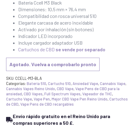
Batería Ccell M3 Black
Dimensiones: 10,5 mm × 76,4 mm
Compatibilidad con rosca universal 510
Elegante carcasa de acero inoxidable
Activado por inhalación (sin botones)
Indicador LED incorporado
Incluye cargador adaptador USB
Cartuchos de CBD
se vende por separado
Agotado. Vuelva a comprobarlo pronto
SKU:
CCELL-M3-BLA
Categorías:
Batería 510
,
Cartucho 510
,
Ansiedad Vape
,
Cannabis Vape
,
Cannabis Vapes Reino Unido
,
CBD Vape
,
Vape Pens de CBD para la
ansiedad
,
CBD Vapes
,
Full Spectrum Vapes
,
Vapeador de THC
,
Cartucho Vape
,
Vape Pen
,
Mejor CBD Vape Pen Reino Unido
,
Cartuchos
de CBD
,
Vape Pens de CBD recargables
Envío rápido gratuito en el Reino Unido para
compras superiores a 50 £.