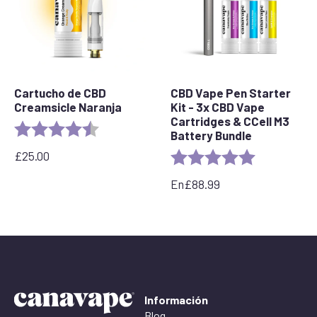
Cartucho de CBD
CBD Vape Pen Starter
Creamsicle Naranja
Kit - 3x CBD Vape
Cartridges & CCell M3
Rating:
4.2 out of 5 stars
Battery Bundle
£
25.00
Rating:
5.0 out of 5 
En
£
88.99
Información
Blog