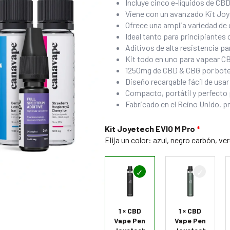
Incluye cinco e-líquidos de C
Viene con un avanzado Kit Jo
Ofrece una amplia variedad de
Ideal tanto para principiante
Aditivos de alta resistencia p
Kit todo en uno para vapear CB
1250mg de CBD & CBG por botell
Diseño recargable fácil de usa
Compacto, portátil y perfecto
Fabricado en el Reino Unido, 
Kit Joyetech EVIO M Pro
Elija un color: azul, negro carbón, ve
1 × CBD
1 × CBD
Vape Pen
Vape Pen