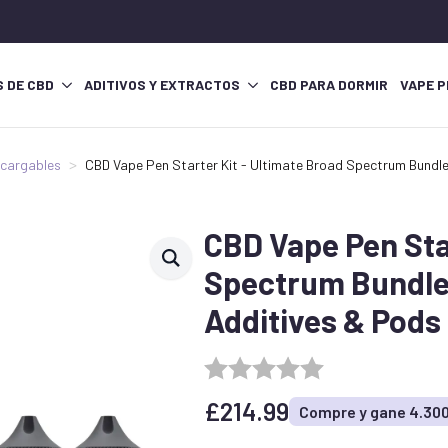
S DE CBD
ADITIVOS Y EXTRACTOS
CBD PARA DORMIR
VAPE P
ecargables
CBD Vape Pen Starter Kit - Ultimate Broad Spectrum Bundle
CBD Vape Pen Star
Spectrum Bundle 
Additives & Pods
£
214.99
Compre y gane 4.30