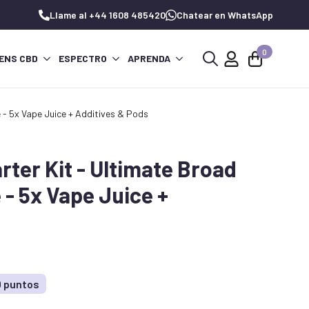
Llame al +44 1608 485420
Chatear en WhatsApp
0
ENS CBD
ESPECTRO
APRENDA
Buscar:
 - 5x Vape Juice + Additives & Pods
ter Kit - Ultimate Broad
- 5x Vape Juice +
0 puntos