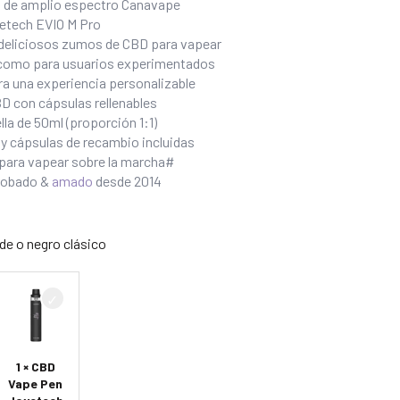
BD de amplio espectro Canavape
yetech EVIO M Pro
 deliciosos zumos de CBD para vapear
s como para usuarios experimentados
ara una experiencia personalizable
D con cápsulas rellenables
a de 50ml (proporción 1:1)
r y cápsulas de recambio incluidas
 para vapear sobre la marcha#
probado &
amado
desde 2014
rde o negro clásico
1 × CBD
Vape Pen