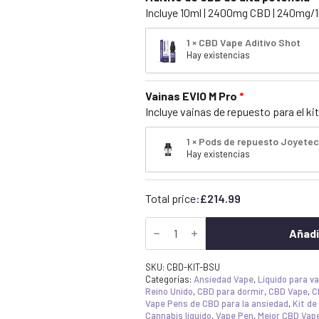
Incluye 10ml | 2400mg CBD | 240mg/
1 × CBD Vape Aditivo Shot
Hay existencias
Vainas EVIO M Pro
Incluye vainas de repuesto para el ki
1 × Pods de repuesto Joyetec
Hay existencias
Total price:
£
214.99
CBD
Vape
Añadi
Pen
Starter
Kit
SKU:
CBD-KIT-BSU
-
Categorías:
Ansiedad Vape
,
Líquido para v
Ultimate
Reino Unido
,
CBD para dormir
,
CBD Vape
,
C
Broad
Vape Pens de CBD para la ansiedad
,
Kit de
Spectrum
Cannabis líquido
,
Vape Pen
,
Mejor CBD Vape