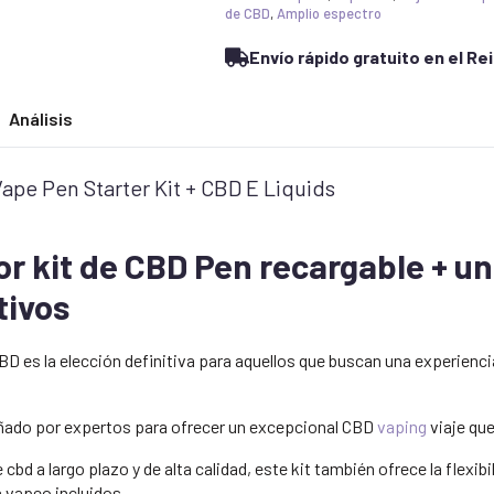
Bundle
de CBD
,
Amplio espectro
-
5x
Envío rápido gratuito en el Re
Vape
Juice
+
Additives
Análisis
&
Pods
cantidad
pe Pen Starter Kit + CBD E Liquids
r kit de CBD Pen recargable + 
tivos
 CBD es la elección definitiva para aquellos que buscan una experien
ñado por expertos para ofrecer un excepcional CBD
vaping
viaje qu
 cbd a largo plazo y de alta calidad, este kit también ofrece la flexib
 vapeo incluidos.