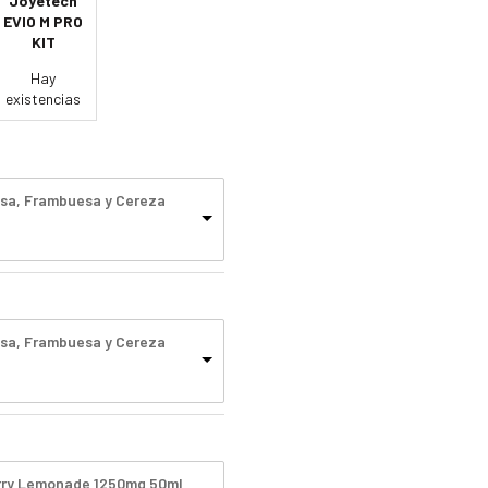
Joyetech
EVIO M PRO
KIT
Hay
existencias
resa, Frambuesa y Cereza
resa, Frambuesa y Cereza
Berry Lemonade 1250mg 50ml