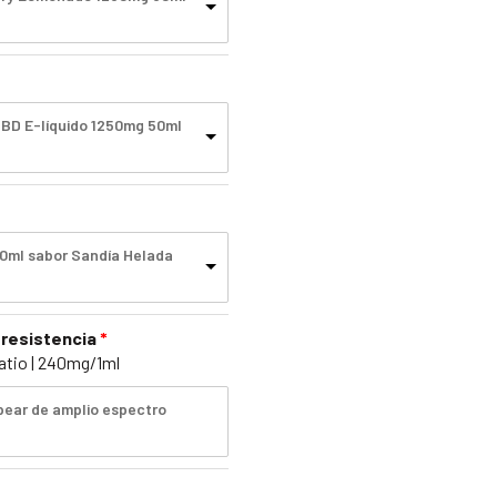
CBD E-líquido 1250mg 50ml
50ml sabor Sandía Helada
 resistencia
atio | 240mg/1ml
apear de amplio espectro