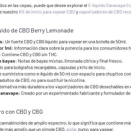
ados en las cepas, puede que desee explorar el
E-líquido Canavape 
te nuestro
Kit de inicio para vapear CBD
y
vaporizadores de CBD rec
íquido de CBD Berry Lemonade
s:
Un fuerte CBD y CBG líquido para vapear en una botella de 50ml.
r 1ml:
Información clara sobre la potencia para los consumidores h
:
Contiene CBD y CBG sin THC.
e bayas:
Notas de bayas mixtas, limonada cítrica y final fresco.
 para bolígrafos recargables, cápsulas y kits de inicio.
 suministra como e-líquido de 50 ml con espacio para chupitos co
dultos de CBD, no para sustituir la nicotina.
alternativa más duradera a los vaporizadores de CBD desechables en 
 Canavape:
Creado por un experimentado fabricante y formulador de
ro con CBD y CBG
cannabinoides de amplio espectro, lo que significa que contiene má
oide más amplio que un simple CBD.
aislar
zumo para vapear.