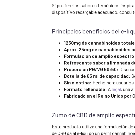
Si prefiere los sabores terpénicos inspir
dispositivo recargable adecuado, consul
Principales beneficios del e-l
1250mg de cannabinoides totale
Aprox. 25mg de cannabinoides po
Formulación de amplio espectro
Refrescante sabor a limonada d
Proporción PG/VG 50:50:
Diseñado
Botella de 65 ml de capacidad:
Se
Sin nicotina:
Hecho para usuarios a
Formato rellenable:
A
legal
, una 
Fabricado en el Reino Unido por
Zumo de CBD de amplio espect
Este producto utiliza una formulación de 
de CBG da al e-líquido un perfil cannabin