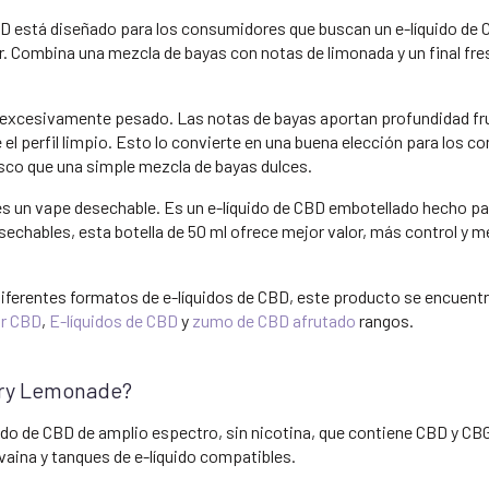
 está diseñado para los consumidores que buscan un e-líquido de 
r. Combina una mezcla de bayas con notas de limonada y un final fre
 ser excesivamente pesado. Las notas de bayas aportan profundidad fru
 el perfil limpio. Esto lo convierte en una buena elección para los 
sco que una simple mezcla de bayas dulces.
es un vape desechable. Es un e-líquido de CBD embotellado hecho par
echables, esta botella de 50 ml ofrece mejor valor, más control y 
iferentes formatos de e-líquidos de CBD, este producto se encuentr
ar CBD
,
E-líquidos de CBD
y
zumo de CBD afrutado
rangos.
erry Lemonade?
ido de CBD de amplio espectro, sin nicotina, que contiene CBD y CBG
vaina y tanques de e-líquido compatibles.