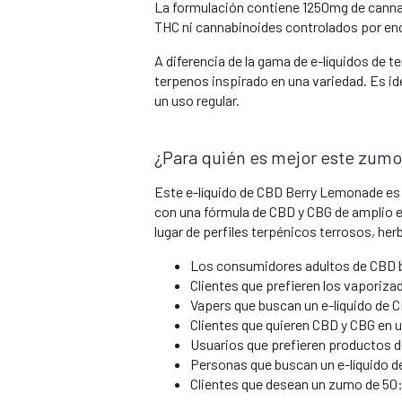
La formulación contiene 1250mg de canna
THC ni cannabinoides controlados por enc
A diferencia de la gama de e-líquidos de t
terpenos inspirado en una variedad. Es ide
un uso regular.
¿Para quién es mejor este zum
Este e-líquido de CBD Berry Lemonade es i
con una fórmula de CBD y CBG de amplio es
lugar de perfiles terpénicos terrosos, her
Los consumidores adultos de CBD b
Clientes que prefieren los vaporiza
Vapers que buscan un e-líquido de 
Clientes que quieren CBD y CBG en u
Usuarios que prefieren productos 
Personas que buscan un e-líquido d
Clientes que desean un zumo de 50: