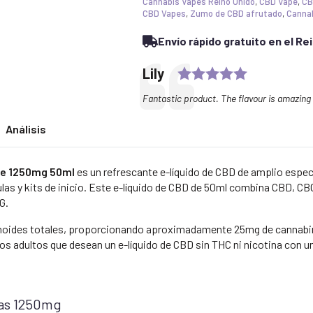
Cannabis Vapes Reino Unido
,
CBD Vape
,
CB
CBD Vapes
,
Zumo de CBD afrutado
,
Cannab
Envío rápido gratuito en el Re
Rating: 5.0
Testimonial
Author:
Lily
Text:
Fantastic product. The flavour is amazing 
Análisis
de 1250mg 50ml
es un refrescante e-líquido de CBD de amplio espe
las y kits de inicio. Este e-líquido de CBD de 50ml combina CBD, CBG
G.
noides totales, proporcionando aproximadamente 25mg de cannabinoi
ios adultos que desean un e-líquido de CBD sin THC ni nicotina con u
as 1250mg