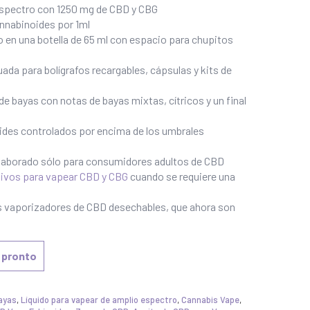
spectro con 1250 mg de CBD y CBG
nabinoides por 1ml
o en una botella de 65 ml con espacio para chupitos
da para bolígrafos recargables, cápsulas y kits de
e bayas con notas de bayas mixtas, cítricos y un final
ides controlados por encima de los umbrales
 elaborado sólo para consumidores adultos de CBD
tivos para vapear CBD y CBG
cuando se requiere una
os vaporizadores de CBD desechables, que ahora son
 pronto
ayas
,
Líquido para vapear de amplio espectro
,
Cannabis Vape
,