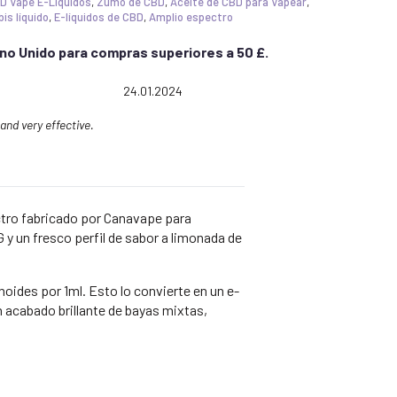
D Vape E-Líquidos
,
Zumo de CBD
,
Aceite de CBD para Vapear
,
is líquido
,
E-líquidos de CBD
,
Amplio espectro
ino Unido para compras superiores a 50 £.
 out of 5 stars
Date:
24.01.2024
and very effective.
ctro fabricado por Canavape para
 y un fresco perfil de sabor a limonada de
des por 1ml. Esto lo convierte en un e-
n acabado brillante de bayas mixtas,