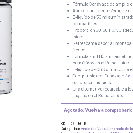
Fórmula Canavape de amplio e
Aproximadamente 25mg de can
E-líquido de 50 ml suministrad
compatibles
Proporción 50:50 PG/VG adecua
inicio
Refrescante sabor a limonada d
fresco
Fórmula sin THC sin cannabino
permitidos en el Reino Unido
E-líquido de CBD sin nicotina
Compatible con Canavape
Adi
resistencia adicional
Una alternativa recargable a l
ilegales en el Reino Unido.
Agotado. Vuelva a comprobarlo
SKU:
CBD-50-BLI
Categorías:
Ansiedad Vape
,
Limonada de b