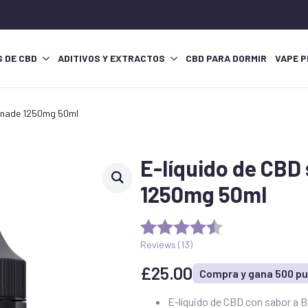
S DE CBD
ADITIVOS Y EXTRACTOS
CBD PARA DORMIR
VAPE P
monade 1250mg 50ml
E-líquido de CBD
1250mg 50ml
Reviews (
13
)
£
25.00
Compra y gana 500 p
E-líquido de CBD con sabor a B