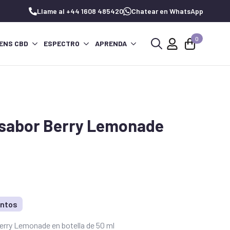
Llame al +44 1608 485420
Chatear en WhatsApp
0
ENS CBD
ESPECTRO
APRENDA
Buscar:
 sabor Berry Lemonade
untos
erry Lemonade en botella de 50 ml