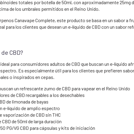
binoides totales por botella de 50ml, con aproximadamente 25mg d
ima de los umbrales permitidos en el Reino Unido.
erpenos Canavape Complete, este producto se basa en un sabor a fruta
al para los clientes que desean un e-líquido de CBD con un sabor ref
o de CBD?
deal para consumidores adultos de CBD que buscan un e-líquido afru
pectro. Es especialmente útil para los clientes que prefieren sabore
bales o inspirados en cepas.
uscan un refrescante zumo de CBD para vapear en el Reino Unido
dores de CBD recargables a los desechables
CBD de limonada de bayas
n e-líquido de amplio espectro
de vaporización de CBD sin THC
e CBD de 50ml de larga duración
50 PG/VG CBD para cápsulas y kits de iniciación