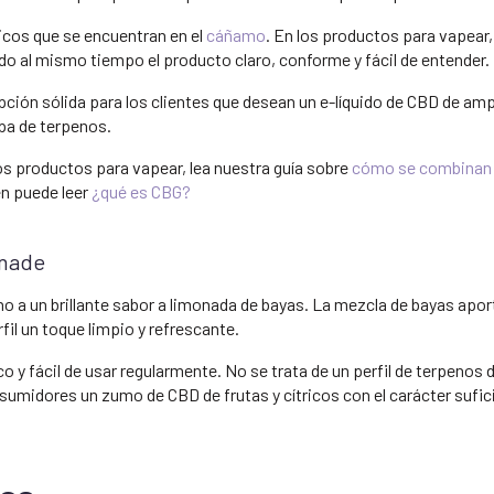
icos que se encuentran en el
cáñamo
. En los productos para vapear,
o al mismo tiempo el producto claro, conforme y fácil de entender.
ión sólida para los clientes que desean un e-líquido de CBD de amp
cepa de terpenos.
os productos para vapear, lea nuestra guía sobre
cómo se combinan e
én puede leer
¿qué es CBG?
onade
no a un brillante sabor a limonada de bayas. La mezcla de bayas apor
erfil un toque limpio y refrescante.
o y fácil de usar regularmente. No se trata de un perfil de terpenos 
nsumidores un zumo de CBD de frutas y cítricos con el carácter sufici