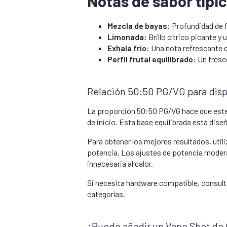
Notas de sabor típi
Mezcla de bayas:
Profundidad de f
Limonada:
Brillo cítrico picante y 
Exhala frío:
Una nota refrescante qu
Perfil frutal equilibrado:
Un fresco
Relación 50:50 PG/VG para disp
La proporción 50:50 PG/VG hace que este
de inicio. Esta base equilibrada está dis
Para obtener los mejores resultados, util
potencia. Los ajustes de potencia modera
innecesaria al calor.
Si necesita hardware compatible, consul
categorías.
¿Puedo añadir un Vape Shot de