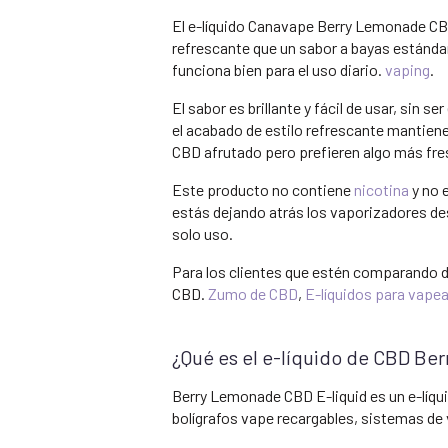
El e-líquido Canavape Berry Lemonade CBD
refrescante que un sabor a bayas estánda
funciona bien para el uso diario.
vaping
.
El sabor es brillante y fácil de usar, sin
el acabado de estilo refrescante mantiene
CBD afrutado pero prefieren algo más fre
Este producto no contiene
nicotina
y no 
estás dejando atrás los vaporizadores des
solo uso.
Para los clientes que estén comparando d
CBD.
Zumo de CBD
,
E-líquidos para vape
¿Qué es el e-líquido de CBD B
Berry Lemonade CBD E-liquid es un e-líqu
bolígrafos vape recargables, sistemas de 