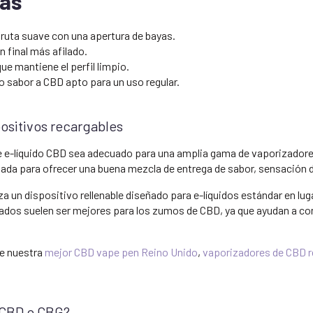
cas
ruta suave con una apertura de bayas.
un final más afilado.
e mantiene el perfil limpio.
 sabor a CBD apto para un uso regular.
ositivos recargables
 e-líquido CBD sea adecuado para una amplia gama de vaporizadores
eñada para ofrecer una buena mezcla de entrega de sabor, sensación 
iza un dispositivo rellenable diseñado para e-líquidos estándar en l
dos suelen ser mejores para los zumos de CBD, ya que ayudan a cons
te nuestra
mejor CBD vape pen Reino Unido
,
vaporizadores de CBD r
 CBD o CBG?