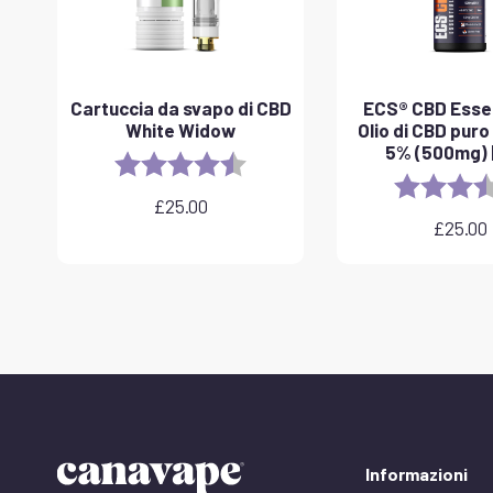
Cartuccia da svapo di CBD
ECS® CBD Essen
White Widow
Olio di CBD puro
5% (500mg) |
Rating:
4.6 out of 5 stars
Rating:
£
25.00
£
25.00
Informazioni