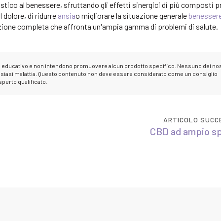
stico al benessere, sfruttando gli effetti sinergici di più composti p
l dolore, di ridurre
ansia
o migliorare la situazione generale
benesser
zione completa che affronta un'ampia gamma di problemi di salute.
e educativo e non intendono promuovere alcun prodotto specifico. Nessuno dei nos
 qualsiasi malattia. Questo contenuto non deve essere considerato come un consiglio
perto qualificato.
ARTICOLO SUCC
CBD ad ampio sp