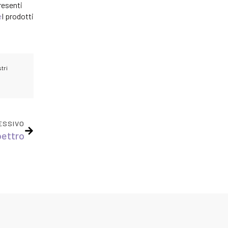
resenti
e
I prodotti
tri
ESSIVO
ettro