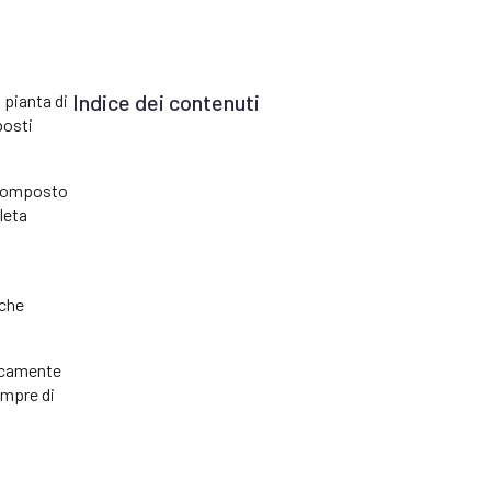
Indice dei contenuti
 pianta di
posti
 composto
leta
iche
picamente
empre di