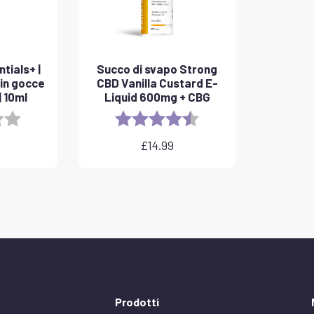
tials+ |
Succo di svapo Strong
 in gocce
CBD Vanilla Custard E-
 10ml
Liquid 600mg + CBG
3.8 out of 5 stars
Rating:
4.6 out of 5 stars
£
14.99
Prodotti