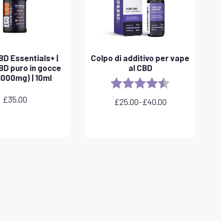
D Essentials+ |
Colpo di additivo per vape
CBD puro in gocce
al CBD
1000mg) | 10ml
Rating:
4.8 out of 5 sta
£
35.00
£
25.00
-
£
40.00
Fascia
di
prezzo:
da
£25.00
a
£40.00