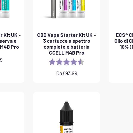
 Kit UK -
CBD Vape Starter Kit UK -
ECS® CB
iserva e
3 cartucce a spettro
Olio di 
 M4B Pro
completo e batteria
10% (
CCELL M4B Pro
99
Rating:
4.8 out of 5 stars
Da
£
93.99