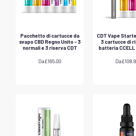
Pacchetto di cartucce da
CDT Vape Starter
svapo CBD Regno Unito - 3
3 cartucce di r
normali e 3 riserva CDT
batteria CCELL
Da
£
165.00
Da
£
108.