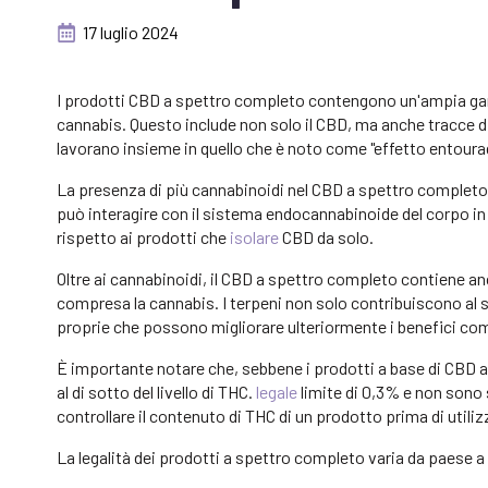
17 luglio 2024
I prodotti CBD a spettro completo contengono un'ampia gamma
cannabis. Questo include non solo il CBD, ma anche tracce d
lavorano insieme in quello che è noto come "effetto entoura
La presenza di più cannabinoidi nel CBD a spettro complet
può interagire con il sistema endocannabinoide del corpo in
rispetto ai prodotti che
isolare
CBD da solo.
Oltre ai cannabinoidi, il CBD a spettro completo contiene a
compresa la cannabis. I terpeni non solo contribuiscono al
proprie che possono migliorare ulteriormente i benefici com
È importante notare che, sebbene i prodotti a base di CBD 
al di sotto del livello di THC.
legale
limite di 0,3% e non sono 
controllare il contenuto di THC di un prodotto prima di utiliz
La legalità dei prodotti a spettro completo varia da paese a 