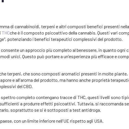
 di cannabinoidi, terpeni e altri composti benefici presenti nella
i
THC
che è il composto psicoattivo della cannabis. Questi vari com
ge", potenziando i benefici terapeutici complessivi del prodotto.
o consente un approccio più completo al benessere, in quanto ogni
 modi unici. Questo può portare a un'esperienza più efficace e comp
nche terpeni, che sono composti aromatici presenti in molte piante,
 sapore e all'aroma del prodotto, ma hanno anche proprietà terapeut
plessivi del CBD.
a spettro completo contengano tracce di THC, questi livelli sono ti
sufficienti a produrre effetti psicoattivi. Tuttavia, si raccomanda s
zarlo, soprattutto se si è sottoposti a test antidroga.
paese, con un limite inferiore nell'UE rispetto agli USA.