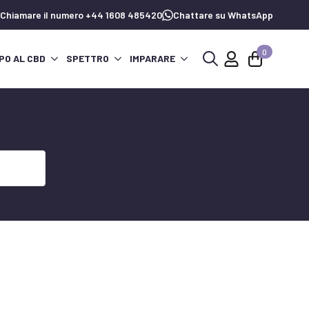
Chiamare il numero +44 1608 485420
Chattare su WhatsApp
0
PO AL CBD
SPETTRO
IMPARARE
Ricerca
per: