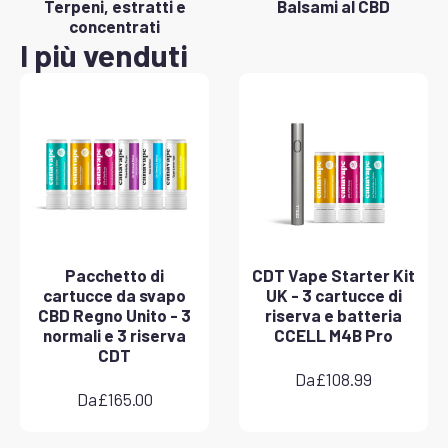
Terpeni, estratti e
Balsami al CBD
concentrati
I più venduti
Pacchetto di
CDT Vape Starter Kit
cartucce da svapo
UK - 3 cartucce di
CBD Regno Unito - 3
riserva e batteria
normali e 3 riserva
CCELL M4B Pro
CDT
Da
£
108.99
Da
£
165.00