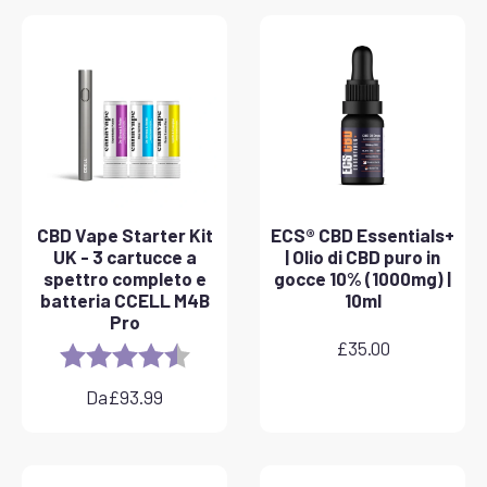
CBD Vape Starter Kit
ECS® CBD Essentials+
UK - 3 cartucce a
| Olio di CBD puro in
spettro completo e
gocce 10% (1000mg) |
batteria CCELL M4B
10ml
Pro
£
35.00
Rating:
4.8 out of 5 stars
Da
£
93.99