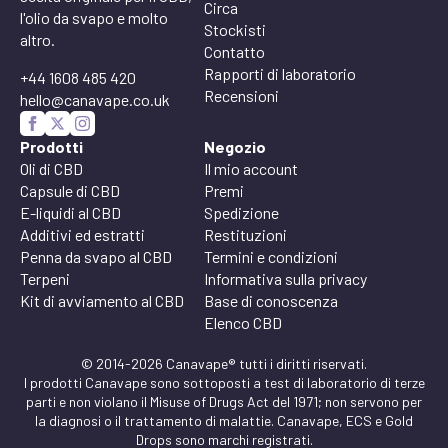
Circa
l'olio da svapo e molto
Stockisti
altro.
Contatto
Rapporti di laboratorio
+44 1608 485 420
Recensioni
hello@canavape.co.uk
Prodotti
Negozio
Oli di CBD
Il mio account
Capsule di CBD
Premi
E-liquidi al CBD
Spedizione
Additivi ed estratti
Restituzioni
Penna da svapo al CBD
Termini e condizioni
Terpeni
Informativa sulla privacy
Kit di avviamento al CBD
Base di conoscenza
Elenco CBD
© 2014-2026 Canavape® tutti i diritti riservati.
I prodotti Canavape sono sottoposti a test di laboratorio di terze
parti e non violano il Misuse of Drugs Act del 1971; non servono per
la diagnosi o il trattamento di malattie. Canavape, ECS e Gold
Drops sono marchi registrati.