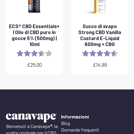
ECS® CBD Essentials+
Succo di svapo
| Olio di CBD puro in
Strong CBD Vanilla
gocce 5% (500mg) |
Custard E-Liquid
10ml
600mg + CBG
Rating:
3.8 out of 5 stars
Rating:
4.6 out 
£
25.00
£
14.99
Informazioni
Blog
Benvenuti a Canavape®, la
Domande frequenti
scelta originale per il CBD,