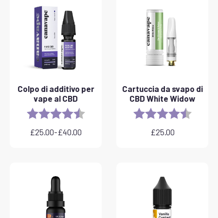
Colpo di additivo per
Cartuccia da svapo di
vape al CBD
CBD White Widow
Rating:
4.8 out of 5 stars
Rating:
4.6 out 
£
25.00
-
£
40.00
£
25.00
Fascia
di
prezzo:
da
£25.00
a
£40.00