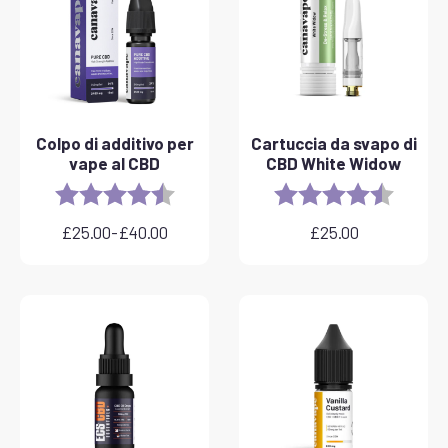
Colpo di additivo per
Cartuccia da svapo di
vape al CBD
CBD White Widow
Rating:
4.8 out of 5 stars
Rating:
4.6 out 
£
25.00
-
£
40.00
£
25.00
Fascia
di
prezzo:
da
£25.00
a
£40.00