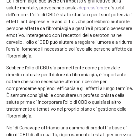
La fibromialgia può avere un impatto significativo sulla
salute mentale, provocando ansia,
depressione
e disturbi
dell'umore. L'olio di CBD è stato studiato per i suoi potenziali
effetti antidepressivi e ansiolitici, che potrebbero aiutare le
persone affette da fibromialgia a gestire il proprio benessere
emotivo. Interagendo con i recettori della serotonina nel
cervello, l'olio di CBD può aiutare a regolare l'umore e a ridurre
l'ansia, fornendo il necessario sollievo alle persone affette da
fibromialgia.
Sebbene l'olio di CBD sia promettente come potenziale
rimedio naturale per il dolore da fibromialgia, è importante
notare che sono necessarie ulteriori ricerche per
comprenderne appieno l'efficacia e gli effetti a lungo termine.
È sempre consigliabile consultare un professionista della
salute prima di incorporare l'olio di CBD o qualsiasi altro
trattamento alternativo nel proprio piano di gestione della
fibromialgia.
Noi di Canavape offriamo una gamma di prodotti a base di
olio di CBD di alta qualità, rigorosamente testati per purezza