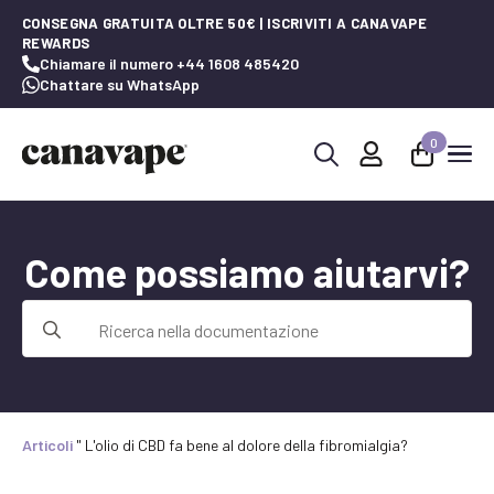
CONSEGNA GRATUITA OLTRE 50€ | ISCRIVITI A CANAVAPE
REWARDS
Chiamare il numero +44 1608 485420
Chattare su WhatsApp
0
Ricerca
per:
Come possiamo aiutarvi?
Ricerca
per:
Articoli
"
L'olio di CBD fa bene al dolore della fibromialgia?