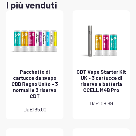
I più venduti
Pacchetto di
CDT Vape Starter Kit
cartucce da svapo
UK - 3 cartucce di
CBD Regno Unito - 3
riserva e batteria
normali e 3 riserva
CCELL M4B Pro
CDT
Da
£
108.99
Da
£
165.00