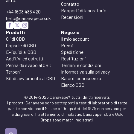
altro.
Contatto
Rapporti di laboratorio
+44 1608 485 420
Recensioni
hello@canavape.co.uk
Prodotti
Negozio
Oli di CBD
Il mio account
Capsule di CBD
Premi
E-liquidi al CBD
Spedizione
Additivi ed estratti
Restituzioni
Penna da svapo al CBD
Termini e condizioni
Terpeni
Informativa sulla privacy
Kit di avviamento al CBD
Base di conoscenza
Elenco CBD
© 2014-2026 Canavape® tutti i diritti riservati.
I prodotti Canavape sono sottoposti a test di laboratorio di terze
parti e non violano il Misuse of Drugs Act del 1971; non servono per
la diagnosi o il trattamento di malattie. Canavape, ECS e Gold
Drops sono marchi registrati.