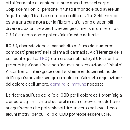
affaticamento e tensione in aree specifiche del corpo.
Colpisce milioni di persone in tutto il mondo e può avere un
impatto significativo sulla loro qualità di vita. Sebbene non
esista una cura nota per la fibromialgia, sono disponibili
diverse opzioni terapeutiche per gestirne i sintomi e l'olio di
CBD è emerso come potenziale rimedio naturale.
Il CBD, abbreviazione di cannabidiolo, è uno dei numerosi
composti presenti nella pianta di cannabis. A differenza della
sua controparte,
THC
(tetraidrocannabinolo), il CBD non ha
proprietà psicoattive e non induce una sensazione di "sballo".
Al contrario, interagisce con il sistema endocannabinoide
dell'organismo, che svolge un ruolo cruciale nella regolazione
del dolore e dell'umore,
dormire
, e
immune
risposte.
La ricerca sull'uso dell'olio di CBD per il dolore da fibromialgia
è ancora agli inizi, ma studi preliminari e prove aneddotiche
suggeriscono che potrebbe offrire un certo sollievo. Ecco
alcuni motivi per cui l'olio di CBD potrebbe essere utile: