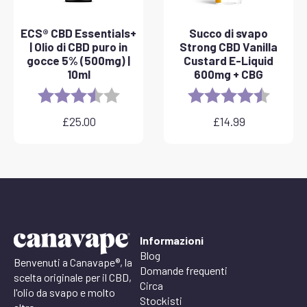
ECS® CBD Essentials+
Succo di svapo
| Olio di CBD puro in
Strong CBD Vanilla
gocce 5% (500mg) |
Custard E-Liquid
10ml
600mg + CBG
Rating:
3.8 out of 5 stars
Rating:
4.6 out 
£
25.00
£
14.99
Informazioni
Blog
Benvenuti a Canavape®, la
Domande frequenti
scelta originale per il CBD,
Circa
l'olio da svapo e molto
Stockisti