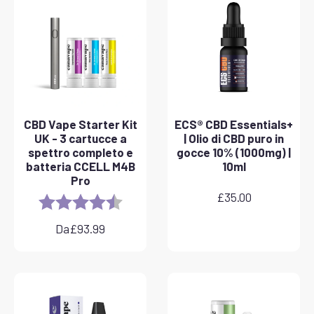
CBD Vape Starter Kit
ECS® CBD Essentials+
UK - 3 cartucce a
| Olio di CBD puro in
spettro completo e
gocce 10% (1000mg) |
batteria CCELL M4B
10ml
Pro
£
35.00
Rating:
4.8 out of 5 stars
Da
£
93.99