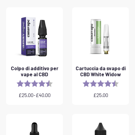
Colpo di additivo per
Cartuccia da svapo di
vape al CBD
CBD White Widow
Rating:
4.8 out of 5 stars
Rating:
4.6 out 
£
25.00
-
£
40.00
£
25.00
Fascia
di
prezzo:
da
£25.00
a
£40.00