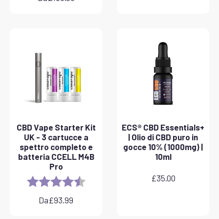
CBD Vape Starter Kit
ECS® CBD Essentials+
UK - 3 cartucce a
| Olio di CBD puro in
spettro completo e
gocce 10% (1000mg) |
batteria CCELL M4B
10ml
Pro
£
35.00
Rating:
4.8 out of 5 stars
Da
£
93.99