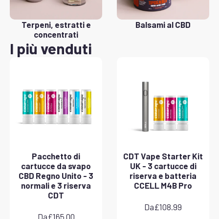
Terpeni, estratti e
Balsami al CBD
concentrati
I più venduti
Pacchetto di
CDT Vape Starter Kit
cartucce da svapo
UK - 3 cartucce di
CBD Regno Unito - 3
riserva e batteria
normali e 3 riserva
CCELL M4B Pro
CDT
Da
£
108.99
Da
£
165.00