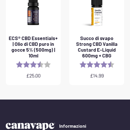
ECS® CBD Essentials+
Succo di svapo
| Olio di CBD puro in
Strong CBD Vanilla
gocce 5% (500mg) |
Custard E-Liquid
10ml
600mg + CBG
Rating:
3.8 out of 5 stars
Rating:
4.6 out 
£
25.00
£
14.99
Informazioni