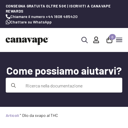
CONSEGNA GRATUITA OLTRE 50€ | ISCRIVITI A CANAVAPE
REWARDS
Chiamare il numero +44 1608 485420
Chattare su WhatsApp
0
Ricerca
per:
Come possiamo aiutarvi?
Ricerca
per:
Articoli
"
Olio da svapo al THC