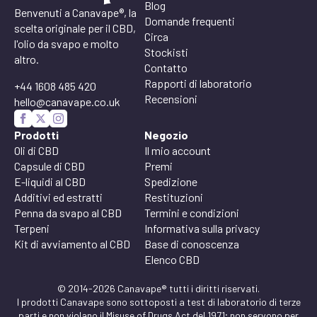
Blog
Benvenuti a Canavape®, la
Domande frequenti
scelta originale per il CBD,
Circa
l'olio da svapo e molto
Stockisti
altro.
Contatto
Rapporti di laboratorio
+44 1608 485 420
Recensioni
hello@canavape.co.uk
Prodotti
Negozio
Oli di CBD
Il mio account
Capsule di CBD
Premi
E-liquidi al CBD
Spedizione
Additivi ed estratti
Restituzioni
Penna da svapo al CBD
Termini e condizioni
Terpeni
Informativa sulla privacy
Kit di avviamento al CBD
Base di conoscenza
Elenco CBD
© 2014-2026 Canavape® tutti i diritti riservati.
I prodotti Canavape sono sottoposti a test di laboratorio di terze
parti e non violano il Misuse of Drugs Act del 1971; non servono per