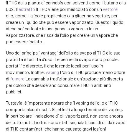
il THC dalla pianta di cannabis con solventi come il butano o la
CO2. Il
estratto
Il THC viene poi mescolato con un
vettore
olio, come il glicole propilenico o la glicerina vegetale, per
creare un liquido che può essere vaporizzato. Questo liquido
viene poi caricato in una penna a vapore o in un
vaporizzatore, che riscalda l'olio per creare un vapore che
può essere inalato.
Uno dei principali vantaggi dell'olio da svapo al THC è la sua
praticità e facilità d'uso. Le penne da svapo sono piccole,
portatili e discrete, il che le rende ideali per l'uso in
movimento. Inoltre,
vaping
L'olio di THC produce meno odore
di
fumare
La cannabis tradizionale è un'opzione più discreta
per coloro che desiderano consumare THC in ambienti
pubblici.
Tuttavia, è importante notare che il vaping dell'olio di THC
comporta alcuni rischi. Gli effetti a lungo termine del vaping,
in particolare l'inalazione di oli vaporizzati, non sono ancora
del tutto noti. Inoltre, sono stati segnalati casi di oli da svapo
di THC contaminati che hanno causato gravi lesioni