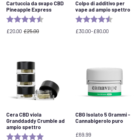
Cartuccia da svapo CBD
Colpo di additivo per
Pineapple Express
vape ad ampio spettro
Rating:
4.6 out of 5 stars
Rating:
4.8 out of 5 
£
20.00
£
25.00
£
30.00
-
£
80.00
Il
Il
Fascia
prezzo
prezzo
di
originale
attuale
prezzo:
era:
è:
da
£25,00.
£
£30,00
20,00.
a
£80,00
Cera CBD viola
CBG Isolato 5 Grammi -
Granddaddy Crumble ad
Cannabigerolo puro
ampio spettro
£
69.99
Rating:
5.0 out of 5 stars