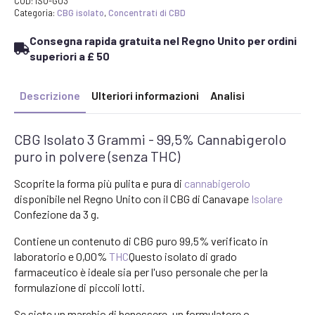
Cannabigerolo
COD:
ISO-G03
puro
Categoria:
CBG isolato
,
Concentrati di CBD
in
polvere
Consegna rapida gratuita nel Regno Unito per ordini
quantità
superiori a £ 50
Descrizione
Ulteriori informazioni
Analisi
CBG Isolato 3 Grammi - 99,5% Cannabigerolo
puro in polvere (senza THC)
Scoprite la forma più pulita e pura di
cannabigerolo
disponibile nel Regno Unito con il CBG di Canavape
Isolare
Confezione da 3 g.
Contiene un contenuto di CBG puro 99,5% verificato in
laboratorio e 0,00%
THC
Questo isolato di grado
farmaceutico è ideale sia per l'uso personale che per la
formulazione di piccoli lotti.
Se siete un marchio di benessere, un formulatore o