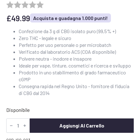
£
49.99
Acquista e guadagna 1.000 punti!
Confezione da 3 g di CBG isolato puro (99,5% +)
Zero THC - legale e sicuro
Perfetto per uso personale o per microbatch
Verificato dal laboratorio ACS (COA disponibile)
Polvere neutra - inodore e insapore
Ideale per vape, tinture, cosmetici e ricerca e sviluppo
Prodotto in uno stabilimento di grado farmaceutico
cGMP
Consegna rapida nel Regno Unito - fornitore di fiducia
di CBG dal 2014
Disponibile
CBG
Isolato
Aggiungi Al Carrello
3g
-