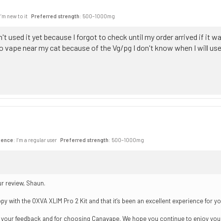
 I’m new to it
Preferred strength
: 500–1000mg
n't used it yet because I forgot to check until my order arrived if it
to vape near my cat because of the Vg/pg I don't know when I will use 
ience
: I’m a regular user
Preferred strength
: 500–1000mg
r review, Shaun.
py with the OXVA XLIM Pro 2 Kit and that it’s been an excellent experience for yo
re your feedback and for choosing Canavape. We hope you continue to enjoy yo