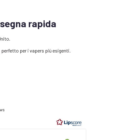
nsegna rapida
nito.
perfetto per i vapers più esigenti.
ting
0
ews
t
ars