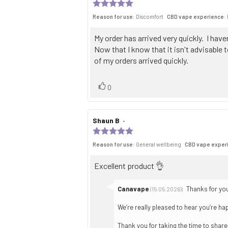
author:
date:
Review
rating:
Reason for use
: Discomfort
CBD vape experience
:
5.0
out
of
Review
My order has arrived very quickly. I have
5
text:
Now that I know that it isn't advisable 
stars
of my orders arrived quickly.
Vote
vote(s)
0
up
Review
Shaun B
•
Review
author:
date:
Review
rating:
Reason for use
: General wellbeing
CBD vape exper
5.0
out
of
Review
Excellent product 👌
5
text:
stars
Reply
Canavape
:
Thanks for you
(15.05.2026)
from:
We’re really pleased to hear you’re hap
Thank you for taking the time to sha