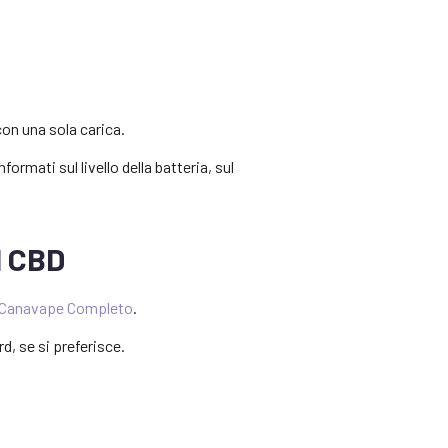
on una sola carica.
rmati sul livello della batteria, sul
l CBD
Canavape Completo
.
d, se si preferisce.