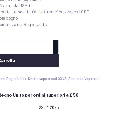
rica rapida USB-C
- perfetto per
Liquidi elettronici da svapo al CBD
iola sogno
ssistenza nel Regno Unito
Carrello
 del Regno Unito
,
Kit di svapo e pod OXVA
,
Penne da Vapore al
egno Unito per ordini superiori a £ 50
: 5.0 out of 5 stars
Date:
29.04.2026