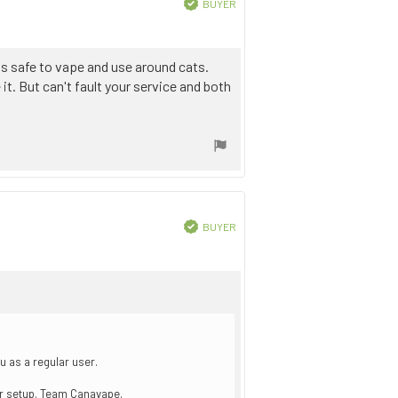
Verified
BUYER
Purchase
date:
 was safe to vape and use around cats.
it. But can't fault your service and both
Verified
BUYER
Purchase
date:
u as a regular user.
ur setup. Team Canavape.