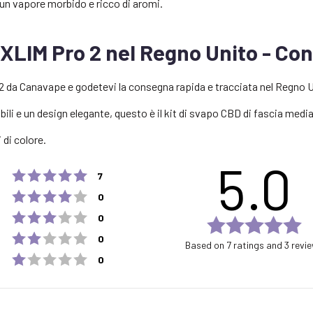
 un vapore morbido e ricco di aromi.
A XLIM Pro 2 nel Regno Unito - Co
 2 da Canavape e godetevi la consegna rapida e tracciata nel Regno U
li e un design elegante, questo è il kit di svapo CBD di fascia media 
 di colore.
5.0
Rating 5 out of 5 stars
votes
7
Rating 4 out of 5 stars
votes
0
Rating 3 out of 5 stars
votes
0
Ra
Rating 2 out of 5 stars
votes
5.
0
Based on 7 ratings and 3 revi
ou
Rating 1 out of 5 stars
votes
0
of
5
st