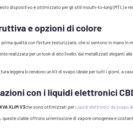
uesto dispositivo è ottimizzato per gli stili mouth-to-lung (MTL) e re
ruttiva e opzioni di colore
 di prima qualità con finiture testurizzate, che si sentono in mano in
te realizzata per un look di alto livello, dai metallizzati eleganti a
ra leggera lo rendono un kit di svapo ideale per tutti i giorni, a casa
zioni con i liquidi elettronici C
OXVA XLIM V3
che sono ottimizzati per
Liquidi elettronici da svapo a
o, queste cialde offrono un'emissione di vapore omogenea e costante c