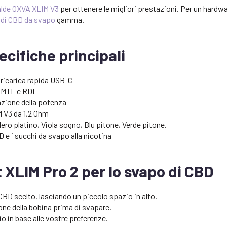
alde OXVA XLIM V3
per ottenere le migliori prestazioni. Per un hardwa
 di CBD da svapo
gamma.
ecifiche principali
 ricarica rapida USB-C
ng MTL e RDL
zione della potenza
M V3 da 1,2 Ohm
Nero platino, Viola sogno, Blu pitone, Verde pitone.
BD e i succhi da svapo alla nicotina
it XLIM Pro 2 per lo svapo di CBD
 CBD scelto, lasciando un piccolo spazio in alto.
one della bobina prima di svapare.
gio in base alle vostre preferenze.