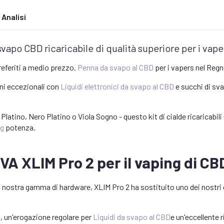
Analisi
vapo CBD ricaricabile di qualità superiore per i vap
preferiti a medio prezzo.
Penna da svapo al CBD
per i vapers nel Regn
ni eccezionali con
Liquidi elettronici da svapo al CBD
e succhi di sva
 Platino, Nero Platino o Viola Sogno - questo kit di cialde ricaricabil
ng
potenza.
VA XLIM Pro 2 per il vaping di CB
nostra gamma di hardware, XLIM Pro 2 ha sostituito uno dei nostri di
a, un'erogazione regolare per
Liquidi da svapo al CBD
e un'eccellente 