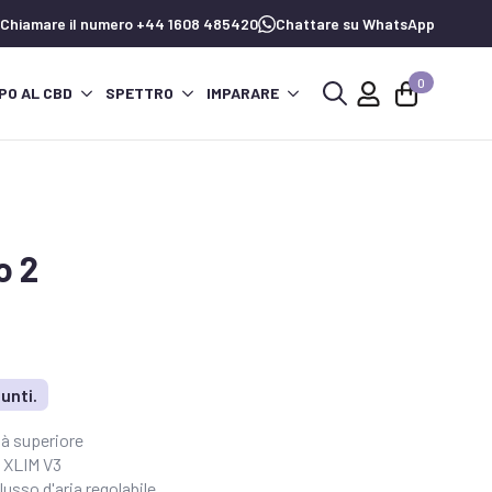
Chiamare il numero +44 1608 485420
Chattare su WhatsApp
0
PO AL CBD
SPETTRO
IMPARARE
Ricerca
per:
o 2
unti.
tà superiore
A XLIM V3
lusso d'aria regolabile