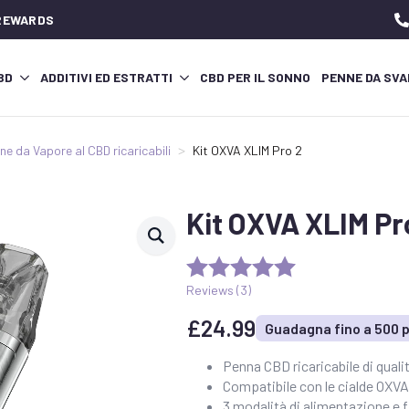
 REWARDS
CBD
ADDITIVI ED ESTRATTI
CBD PER IL SONNO
PENNE DA SVA
ne da Vapore al CBD ricaricabili
Kit OXVA XLIM Pro 2
Kit OXVA XLIM Pr
Reviews (
3
)
£
24.99
Guadagna fino a 500 p
Penna CBD ricaricabile di quali
Compatibile con le cialde OXV
3 modalità di alimentazione e f