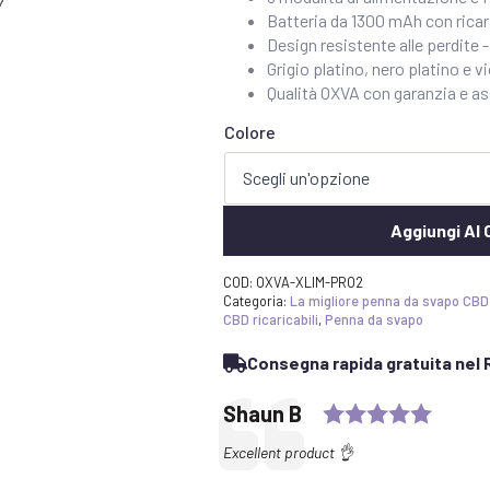
Batteria da 1300 mAh con rica
Design resistente alle perdite 
Grigio platino, nero platino e v
Qualità OXVA con garanzia e a
Colore
Aggiungi Al 
COD:
OXVA-XLIM-PRO2
Categoria:
La migliore penna da svapo CBD
CBD ricaricabili
,
Penna da svapo
Consegna rapida gratuita nel R
Rating
Testimonial
Author:
Shaun B
Text:
Excellent product 👌