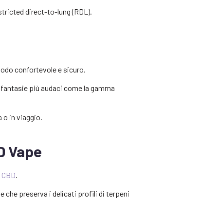
stricted direct-to-lung (RDL).
 modo confortevole e sicuro.
lle fantasie più audaci come la gamma
 o in viaggio.
BD Vape
l CBD
.
he preserva i delicati profili di terpeni