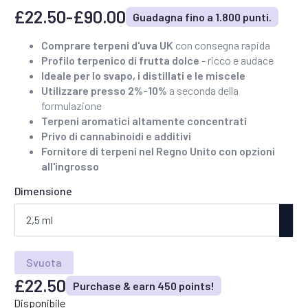
£
22.50
-
£
90.00
Guadagna fino a 1.800 punti.
Fascia
di
Comprare terpeni d'uva UK
con consegna rapida
Profilo terpenico di frutta dolce
- ricco e audace
prezzo:
Ideale per lo svapo, i distillati e le miscele
da
Utilizzare presso 2%-10%
a seconda della
£22,50
formulazione
Terpeni aromatici altamente concentrati
a
Privo di cannabinoidi e additivi
£90,00
Fornitore di terpeni nel Regno Unito con opzioni
all'ingrosso
Dimensione
Svuota
£
22.50
Purchase & earn 450 points!
Disponibile