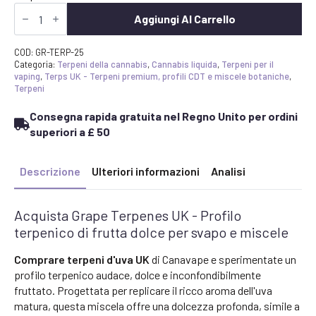
Acquista
Terpeni
Aggiungi Al Carrello
dell'uva
UK
-
COD:
GR-TERP-25
Profilo
Categoria:
Terpeni della cannabis
,
Cannabis liquida
,
Terpeni per il
terpenico
vaping
,
Terps UK - Terpeni premium, profili CDT e miscele botaniche
,
dei
Terpeni
frutti
dolci
Consegna rapida gratuita nel Regno Unito per ordini
per
miscele
superiori a £ 50
personalizzate
quantità
Descrizione
Ulteriori informazioni
Analisi
Acquista Grape Terpenes UK - Profilo
terpenico di frutta dolce per svapo e miscele
Comprare terpeni d'uva UK
di Canavape e sperimentate un
profilo terpenico audace, dolce e inconfondibilmente
fruttato. Progettata per replicare il ricco aroma dell'uva
matura, questa miscela offre una dolcezza profonda, simile a