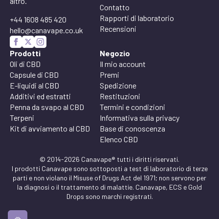
altro.
Contatto
Rapporti di laboratorio
+44 1608 485 420
Recensioni
hello@canavape.co.uk
Prodotti
Negozio
Oli di CBD
Il mio account
Capsule di CBD
Premi
E-liquidi al CBD
Spedizione
Additivi ed estratti
Restituzioni
Penna da svapo al CBD
Termini e condizioni
Terpeni
Informativa sulla privacy
Kit di avviamento al CBD
Base di conoscenza
Elenco CBD
© 2014-2026 Canavape® tutti i diritti riservati.
I prodotti Canavape sono sottoposti a test di laboratorio di terze
parti e non violano il Misuse of Drugs Act del 1971; non servono per
la diagnosi o il trattamento di malattie. Canavape, ECS e Gold
Drops sono marchi registrati.