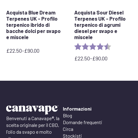
Acquista Blue Dream
Acquista Sour Diesel
Terpenes UK - Profilo
Terpenes UK - Profilo
terpenico ibrido di
terpenico di agrumi
bacche dolci per svapo
diesel per svapo e
e miscele
miscele
Rating:
4.7 out of 5 
£
22.50
-
£
90.00
Fascia
£
22.50
-
£
90.00
di
Fascia
prezzo:
di
da
prezzo:
£22,50
da
a
£22,50
£90,00
a
£90,00
Informazioni
Blog
Benvenuti a Canavape®, la
Domande frequenti
scelta originale per il CBD,
Circa
l'olio da svapo e molto
Stockisti