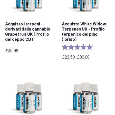
Acquista i terpeni
Acquista White Widow
derivati dalla cannabis
Terpenes UK - Profilo
Grapefruit UK | Profilo
terpenico del pino
del ceppo CDT
(ibrido)
Rating:
5.0 out of 5 
£
39.99
£
22.50
-
£
90.00
Fascia
di
prezzo:
da
£22,50
a
£90,00