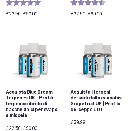
Rating:
5.0 out of 5 stars
Rating:
4.3 out of 5 
£
22.50
-
£
90.00
£
22.50
-
£
90.00
Fascia
Fascia
di
di
prezzo:
prezzo:
da
da
£22,50
£22,50
a
a
£90,00
£90,00
Acquista Blue Dream
Acquista i terpeni
Terpenes UK - Profilo
derivati dalla cannabis
terpenico ibrido di
Grapefruit UK | Profilo
bacche dolci per svapo
del ceppo CDT
e miscele
£
39.99
£
22.50
-
£
90.00
Fascia