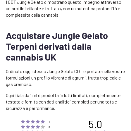
I CDT Jungle Gelato dimostrano questo impegno attraverso
un profilo brillante e fruttato, con un'autentica profondità e
complessità della cannabis.
Acquistare Jungle Gelato
Terpeni derivati dalla
cannabis UK
Ordinate oggi stesso Jungle Gelato CDT e portate nelle vostre
formulazioni un profilo vibrante di agrumi, frutta tropicale e
gas cremoso.
Ogni fiala da 1 ml è prodotta in lotti limitati, completamente
testata e fornita con dati analitici completi per una totale
sicurezza e performance.
5.0
Rating 5 out of 5 stars
votes
1
Rating 4 out of 5 stars
votes
0