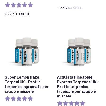
Valutazione:
5.0 out of 5 stars
£
22.50
-
£
90.00
Fascia
£
22.50
-
£
90.00
di
Fascia
prezzo:
di
da
prezzo:
£22,50
da
a
£22,50
£90,00
a
£90,00
Super Lemon Haze
Acquista Pineapple
Terpeni UK - Profilo
Express Terpenes UK -
terpenico agrumato per
Profilo terpenico
svapo e miscele
tropicale per svapo e
miscele
Valutazione:
5.0 out of 5 stars
Valutazione:
5.0 out of 5 