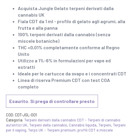
Acquista Jungle Gelato terpeni derivati dalla
cannabis UK
Fiala CDT da 1 ml - profilo di gelato agli agrumi, alla
frutta e alla panna
100% terpeni derivati dalla cannabis (senza
miscele botaniche)
THC <0,01% completamente conforme al Regno
Unito
Utilizzo a 1%-6% in formulazioni per vape ed
estratti
Ideale per le cartucce da svapo e i concentrati CDT
Linea di riserva Premium CDT con test COA
completo
Esaurito. Si prega di controllare presto
COD:
CDT-JGL-001
Categoria:
Terpeni derivati dalla cannabis CDT - Terpeni di cannabis
autentici UK
,
Terpeni della cannabis
,
Cannabis liquida
,
Terpeni
,
Terpeni
per il vaping
,
Terps UK - Terpeni premium, profili CDT e miscele