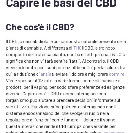
Capire le basi del CBD
Che cos'è il CBD?
Il CBD, o cannabidiolo, è un composto naturale presente nella
pianta di cannabis. A differenza di
THC
Il CBD, altro noto
composto della stessa pianta, non ha effetti psicoattivi. Ciò
significa che non vi farà sentire "fatti". Al contrario, il CBD
viene celebrato per i suoi potenziali benefici per la salute, tra
cui la riduzione di
ansia
alleviare il dolore e migliorare
dormire
.
Viene spesso utilizzato in varie forme, come oli, capsule e
prodotti per il vaping, per soddisfare preferenze ed esigenze
diverse. Capire cos'è il CBD e come interagisce con
l'organismo può aiutare a prendere decisioni informate sul
suo utilizzo. Funziona principalmente interagendo con il
sistema endocannabinoide, che svolge un ruolo nella
regolazione di funzioni come l'umore, il dolore e il sonno.
Questa interazione rende il CBD un'opzione versatile per
coloro che cercano di migliorare la propria salute.
benessere
.