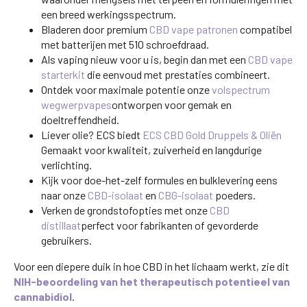
een breed werkingsspectrum.
Bladeren door premium
CBD vape patronen
compatibel
met batterijen met 510 schroefdraad.
Als vaping nieuw voor u is, begin dan met een
CBD vape
starterkit
die eenvoud met prestaties combineert.
Ontdek voor maximale potentie onze
volspectrum
wegwerpvapes
ontworpen voor gemak en
doeltreffendheid.
Liever olie? ECS biedt
ECS CBD Gold Druppels & Oliën
Gemaakt voor kwaliteit, zuiverheid en langdurige
verlichting.
Kijk voor doe-het-zelf formules en bulklevering eens
naar onze
CBD-isolaat
en
CBG-isolaat
poeders.
Verken de grondstofopties met onze
CBD
distillaat
perfect voor fabrikanten of gevorderde
gebruikers.
Voor een diepere duik in hoe CBD in het lichaam werkt, zie dit
NIH-beoordeling van het therapeutisch potentieel van
cannabidiol
.