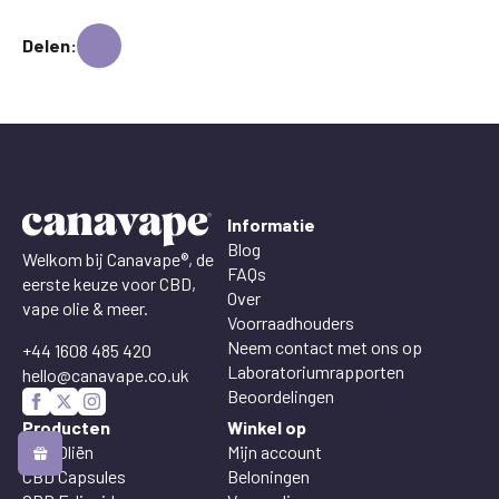
Delen:
Informatie
Blog
Welkom bij Canavape®, de
FAQs
eerste keuze voor CBD,
Over
vape olie & meer.
Voorraadhouders
Neem contact met ons op
+44 1608 485 420
Laboratoriumrapporten
hello@canavape.co.uk
Beoordelingen
Producten
Winkel op
CBD Oliën
Mijn account
CBD Capsules
Beloningen