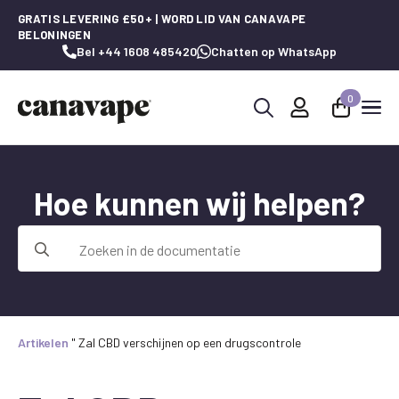
GRATIS LEVERING £50+ | WORD LID VAN CANAVAPE
BELONINGEN
Bel +44 1608 485420
Chatten op WhatsApp
0
Zoeken
naar:
Hoe kunnen wij helpen?
Zoeken
naar:
Artikelen
"
Zal CBD verschijnen op een drugscontrole