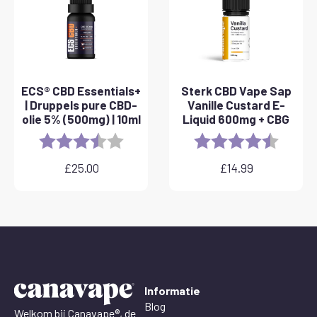
ECS® CBD Essentials+
Sterk CBD Vape Sap
| Druppels pure CBD-
Vanille Custard E-
olie 5% (500mg) | 10ml
Liquid 600mg + CBG
Rating:
3.8 out of 5 stars
Rating:
4.6 out 
£
25.00
£
14.99
Informatie
Blog
Welkom bij Canavape®, de