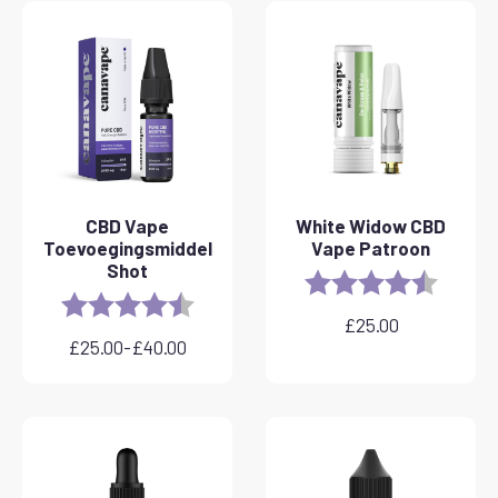
CBD Vape
White Widow CBD
Toevoegingsmiddel
Vape Patroon
Shot
Rating:
4.6 out 
Rating:
4.8 out of 5 stars
£
25.00
£
25.00
-
£
40.00
Prijsklasse:
€
25,00
tot
€
40,00