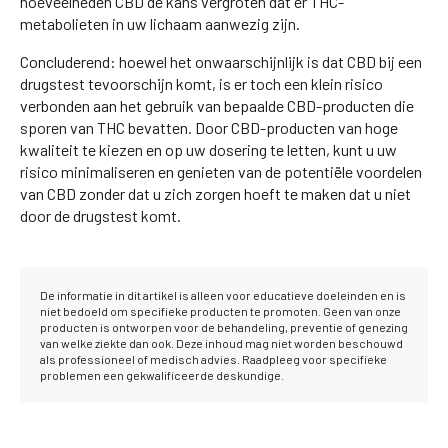
hoeveelheden CBD de kans vergroten dat er THC-
metabolieten in uw lichaam aanwezig zijn.
Concluderend: hoewel het onwaarschijnlijk is dat CBD bij een
drugstest tevoorschijn komt, is er toch een klein risico
verbonden aan het gebruik van bepaalde CBD-producten die
sporen van THC bevatten. Door CBD-producten van hoge
kwaliteit te kiezen en op uw dosering te letten, kunt u uw
risico minimaliseren en genieten van de potentiële voordelen
van CBD zonder dat u zich zorgen hoeft te maken dat u niet
door de drugstest komt.
De informatie in dit artikel is alleen voor educatieve doeleinden en is
niet bedoeld om specifieke producten te promoten. Geen van onze
producten is ontworpen voor de behandeling, preventie of genezing
van welke ziekte dan ook. Deze inhoud mag niet worden beschouwd
als professioneel of medisch advies. Raadpleeg voor specifieke
problemen een gekwalificeerde deskundige.