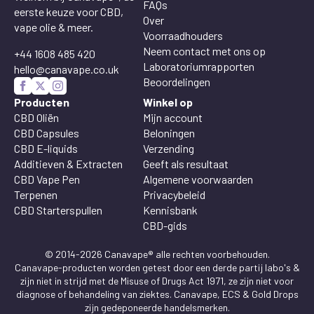
FAQs
eerste keuze voor CBD,
Over
vape olie & meer.
Voorraadhouders
Neem contact met ons op
+44 1608 485 420
Laboratoriumrapporten
hello@canavape.co.uk
Beoordelingen
Producten
Winkel op
CBD Oliën
Mijn account
CBD Capsules
Beloningen
CBD E-liquids
Verzending
Additieven & Extracten
Geeft als resultaat
CBD Vape Pen
Algemene voorwaarden
Terpenen
Privacybeleid
CBD Starterspullen
Kennisbank
CBD-gids
© 2014-2026 Canavape® alle rechten voorbehouden.
Canavape-producten worden getest door een derde partij labo's &
zijn niet in strijd met de Misuse of Drugs Act 1971, ze zijn niet voor
diagnose of behandeling van ziektes. Canavape, ECS & Gold Drops
zijn gedeponeerde handelsmerken.