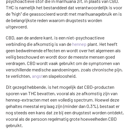
psychoactieve stof die in marihuana zit, in plaats van CBD.
THC is namelijk het bestanddeel dat verantwoordelijk is voor
de "high" die geassocieerd wordt met marihuanagebruik en is
de belangrijkste reden waarom drugstests worden
uitgevoerd.
CBD, aan de andere kant, is een niet-psychoactieve
verbinding die afkomstig is van de
hennep
plant. Het heeft
geen bedwelmende effecten en wordt over het algemeen als
veilig beschouwd en wordt door de meeste mensen goed
verdragen. CBD wordt vaak gebruikt om de symptomen van
verschillende medische aandoeningen, zoals chronische pijn,
te verlichten,
angst
en slapeloosheid.
Dit gezegd hebbende, is het mogelijk dat CBD-producten
sporen van THC bevatten, vooral als ze afkomstig zijn van
hennep-extracten met een volledig spectrum. Hoewel deze
gehaltes meestal erg laag zijn (minder dan 0,3%), bestaat er
nog steeds een kans dat ze bij een drugstest worden ontdekt,
vooral als de persoon regelmatig grote hoeveelheden CBD
gebruikt.