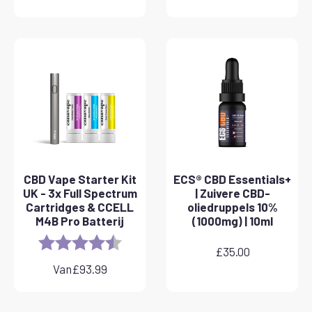
CBD Vape Starter Kit
ECS® CBD Essentials+
UK - 3x Full Spectrum
| Zuivere CBD-
Cartridges & CCELL
oliedruppels 10%
M4B Pro Batterij
(1000mg) | 10ml
Rating:
4.8 out of 5 stars
£
35.00
Van
£
93.99