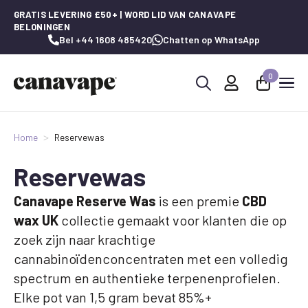
GRATIS LEVERING £50+ | WORD LID VAN CANAVAPE
BELONINGEN
Bel +44 1608 485420
Chatten op WhatsApp
0
Zoeken
naar:
Home
Reservewas
Reservewas
Canavape Reserve Was
is een premie
CBD
wax UK
collectie gemaakt voor klanten die op
zoek zijn naar krachtige
cannabinoïdenconcentraten met een volledig
spectrum en authentieke terpenenprofielen.
Elke pot van 1,5 gram bevat 85%+