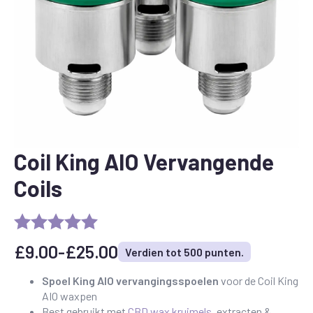
Coil King AIO Vervangende
Coils
£
9.00
-
£
25.00
Verdien tot 500 punten.
Prijsklasse:
£9.00
Spoel King AIO vervangingsspoelen
voor de Coil King
AIO waxpen
tot
Best gebruikt met
CBD wax kruimels
, extracten &