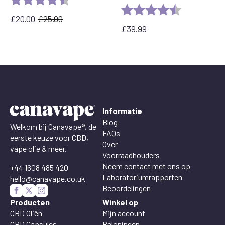
Rating:
4.8 out of 5 
£
20.00
£
25.00
Oorspronkelijke
Huidige
£
39.99
prijs
prijs
was:
is:
£25.00.
£20.00.
Informatie
Blog
Welkom bij Canavape®, de
FAQs
eerste keuze voor CBD,
Over
vape olie & meer.
Voorraadhouders
Neem contact met ons op
+44 1608 485 420
Laboratoriumrapporten
hello@canavape.co.uk
Beoordelingen
Producten
Winkel op
CBD Oliën
Mijn account
CBD Capsules
Beloningen