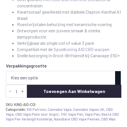
£25.00
concentraten
Kwartsstaaf gewikkeld met dubbele Clapton Kanthal A1
draad
Roestvrijstalen behuizing met keramische voering
Ontworpen voor een zuivere smaak & sterke
dampproductie
Verkrijgbaar als single coil of value 3 pack
Compatibel met de
Spoelkoning AIO CBD waxpen
Snelle bezorging in Groot-Brittannië bij Canavape £50+
Verpakkingsgrootte
Coil
King
Toevoegen Aan Winkelwagen
AIO
vervangingsspoelen
hoeveelheid
SKU:
KING-AIO-COI
Categorieën:
510 Patroon
,
Cannabis Vape
,
Cannabis Vapes UK
,
CBD
Vape
,
CBD Vape Pens voor Angst
,
THC Vape Pen
,
Vape Pen
,
Beste CBD
Vape Pen Verenigd Koninkrijk
,
Navulbare CBD Vape Pennen
,
CBD Was