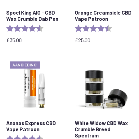
Spoel King AIO - CBD
Orange Creamsicle CBD
Wax Crumble Dab Pen
Vape Patroon
Rating:
4.8 out of 5 stars
Rating:
4.2 out of 5 
£
35.00
£
25.00
AANBIEDING!
Ananas Express CBD
White Widow CBD Wax
Vape Patroon
Crumble Breed
Spectrum
Rating:
4.6 out of 5 stars