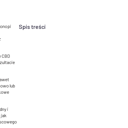
Spis treści
konopi
z
e CBD
zultacie
nawet
kowo lub
tkowe
dny i
 jak
jscowego