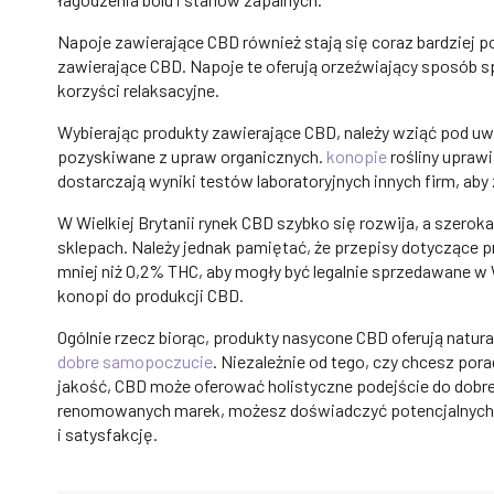
Napoje zawierające CBD również stają się coraz bardziej pop
zawierające CBD. Napoje te oferują orzeźwiający sposób 
korzyści relaksacyjne.
Wybierając produkty zawierające CBD, należy wziąć pod uw
pozyskiwane z upraw organicznych.
konopie
rośliny upraw
dostarczają wyniki testów laboratoryjnych innych firm, a
W Wielkiej Brytanii rynek CBD szybko się rozwija, a szero
sklepach. Należy jednak pamiętać, że przepisy dotyczące 
mniej niż 0,2% THC, aby mogły być legalnie sprzedawane w W
konopi do produkcji CBD.
Ogólnie rzecz biorąc, produkty nasycone CBD oferują natur
dobre samopoczucie
. Niezależnie od tego, czy chcesz po
jakość, CBD może oferować holistyczne podejście do dobr
renomowanych marek, możesz doświadczyć potencjalnych 
i satysfakcję.