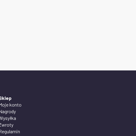
Sklep
Moje konto
Nagrody
Wysyłka
Zwroty
Regulamin