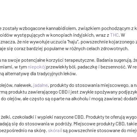
re zostały wzbogacone kannabidiolem, związkiem pochodzącym z 
binoidów występujących w konopiach indyjskich, wraz z
THC
. W
znacza, że nie wywołuje uczucia "haju", powszechnie kojarzonego 
aje się coraz bardziej popularne w różnych celach zdrowotnych.
na swoje potencjalne korzyści terapeutyczne. Badania sugerują, ż
eniami, w tym
niepokój
przewlekły ból, padaczkę i bezsenność. W re
ą alternatywę dla tradycyjnych leków.
lejów, nalewek,
jadalne
, produkty do stosowania miejscowego, a 
ormą produktu zawierającego CBD i jest zwykle spożywany podjęzy
o olejów, ale często są oparte na alkoholu i mogą zawierać doda
żelki, czekoladki i wypieki nasycone CBD. Produkty te oferują wygo
adają się do stosowania w podróży. Miejscowe produkty CBD, takie
 bezpośrednio na skórę.
skóra
i są powszechnie stosowane do mie