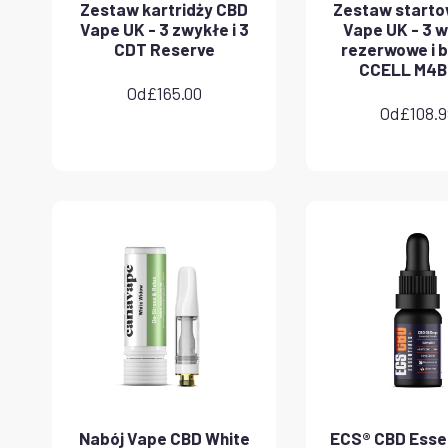
Zestaw kartridży CBD
Zestaw start
Vape UK - 3 zwykłe i 3
Vape UK - 3 
CDT Reserve
rezerwowe i b
CCELL M4B
Od
£
165.00
Od
£
108.
Nabój Vape CBD White
ECS® CBD Essen