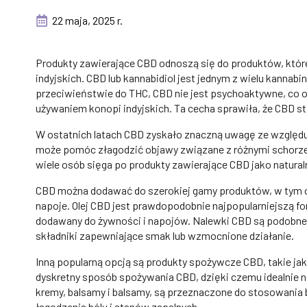
22 maja, 2025 r.
Produkty zawierające CBD odnoszą się do produktów, któ
indyjskich. CBD lub kannabidiol jest jednym z wielu kanna
przeciwieństwie do THC, CBD nie jest psychoaktywne, co o
używaniem konopi indyjskich. Ta cecha sprawiła, że CBD st
W ostatnich latach CBD zyskało znaczną uwagę ze względu 
może pomóc złagodzić objawy związane z różnymi schorz
wiele osób sięga po produkty zawierające CBD jako naturaln
CBD można dodawać do szerokiej gamy produktów, w tym o
napoje. Olej CBD jest prawdopodobnie najpopularniejszą f
dodawany do żywności i napojów. Nalewki CBD są podobne d
składniki zapewniające smak lub wzmocnione działanie.
Inną popularną opcją są produkty spożywcze CBD, takie jak 
dyskretny sposób spożywania CBD, dzięki czemu idealnie n
kremy, balsamy i balsamy, są przeznaczone do stosowania
łagodzenia bólu i stanów zapalnych.