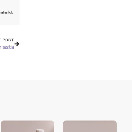
nalna lub
T POST
miasta