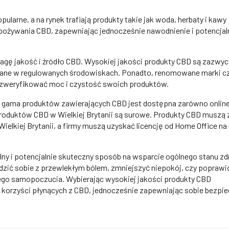
ularne, a na rynek trafiają produkty takie jak woda, herbaty i kawy
spożywania CBD, zapewniając jednocześnie nawodnienie i potencjal
agę jakość i źródło CBD. Wysokiej jakości produkty CBD są zazwyc
iane w regulowanych środowiskach. Ponadto, renomowane marki c
by zweryfikować moc i czystość swoich produktów.
ka gama produktów zawierających CBD jest dostępna zarówno online,
produktów CBD w Wielkiej Brytanii są surowe. Produkty CBD muszą
ielkiej Brytanii, a firmy muszą uzyskać licencję od Home Office n
alny i potencjalnie skuteczny sposób na wsparcie ogólnego stanu zd
radzić sobie z przewlekłym bólem, zmniejszyć niepokój, czy popraw
ego samopoczucia. Wybierając wysokiej jakości produkty CBD
korzyści płynących z CBD, jednocześnie zapewniając sobie bezpi