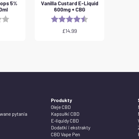
rops 5%
Vanilla Custard E-Liquid
10ml
600mg + CBG
3.8 out of 5 stars
Rating:
4.6 out of 5 stars
£
14.99
Produkty
Oleje CBD
awane pytania
Kapsułki CBD
E-liquidy CBD
Dodatki i ekstrakty
CBD Vape Pen