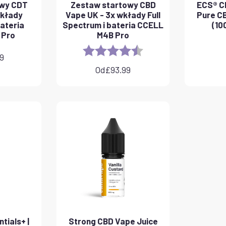
owy CDT
Zestaw startowy CBD
ECS® CB
wkłady
Vape UK - 3x wkłady Full
Pure CB
ateria
Spectrum i bateria CCELL
(10
 Pro
M4B Pro
Rating:
4.8 out of 5 stars
99
Od
£
93.99
tials+ |
Strong CBD Vape Juice