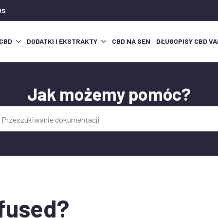
DS
 CBD
DODATKI I EKSTRAKTY
CBD NA SEN
DŁUGOPISY CBD VA
Jak możemy pomóc?
:
nfused?