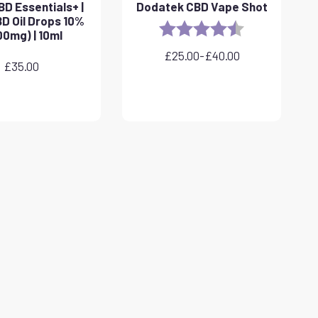
D Essentials+ |
Dodatek CBD Vape Shot
D Oil Drops 10%
Rating:
4.8 out of 5 sta
00mg) | 10ml
£
25.00
-
£
40.00
Zakres
£
35.00
cen:
od
£25.00
do
£40.00