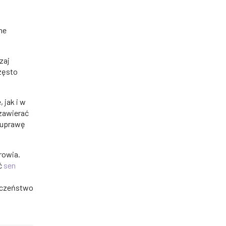
ne
zaj
zęsto
 jak i w
 zawierać
a uprawę
rowia.
ić
sen
eczeństwo