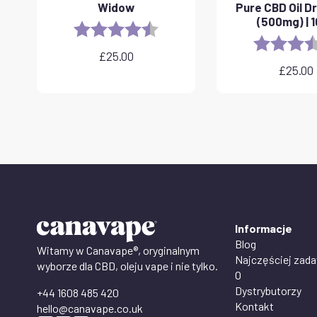
Widow
Pure CBD Oil D
(500mg) | 
Rating:
4.6 out of 5 stars
Rating:
£
25.00
£
25.00
Informacje
Blog
Witamy w Canavape®, oryginalnym
Najczęściej zad
wyborze dla CBD, oleju vape i nie tylko.
O
Dystrybutorzy
+44 1608 485 420
Kontakt
hello@canavape.co.uk