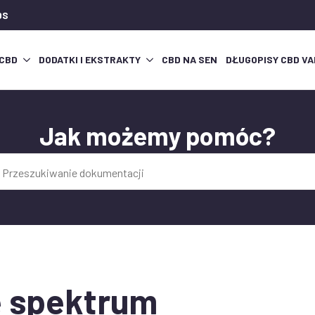
DS
 CBD
DODATKI I EKSTRAKTY
CBD NA SEN
DŁUGOPISY CBD VA
Jak możemy pomóc?
:
ie spektrum