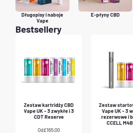
Długopisy i naboje
E-płyny CBD
Vape
Bestsellery
Zestaw kartridży CBD
Zestaw start
Vape UK - 3 zwykłe i 3
Vape UK - 3 
CDT Reserve
rezerwowe i b
CCELL M4B
Od
£
165.00