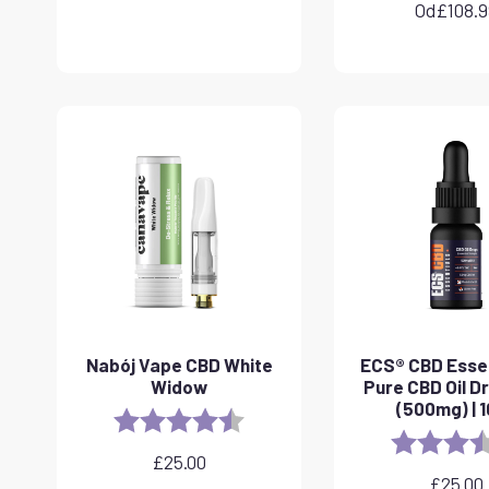
Od
£
108.
Nabój Vape CBD White
ECS® CBD Essen
Widow
Pure CBD Oil D
(500mg) | 
Rating:
4.6 out of 5 stars
Rating:
£
25.00
£
25.00