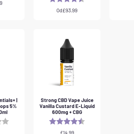
99
Od
£
93.99
tials+ |
Strong CBD Vape Juice
rops 5%
Vanilla Custard E-Liquid
10ml
600mg + CBG
3.8 out of 5 stars
Rating:
4.6 out of 5 stars
£
14.99