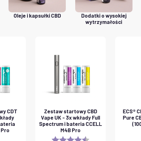
Oleje i kapsułki CBD
Dodatki o wysokiej
wytrzymałości
owy CDT
Zestaw startowy CBD
ECS® CB
wkłady
Vape UK - 3x wkłady Full
Pure CB
ateria
Spectrum i bateria CCELL
(10
 Pro
M4B Pro
Rating:
4.8 out of 5 stars