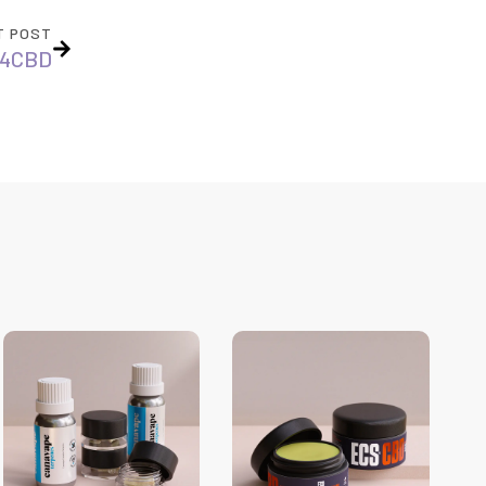
T POST
H4CBD