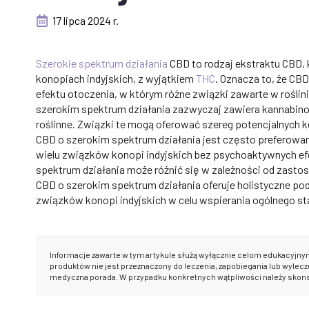
17 lipca 2024 r.
Szerokie spektrum działania
CBD to rodzaj ekstraktu CBD,
konopiach indyjskich, z wyjątkiem
THC
. Oznacza to, że CBD
efektu otoczenia, w którym różne związki zawarte w roślin
szerokim spektrum działania zazwyczaj zawiera kannabinoid
roślinne. Związki te mogą oferować szereg potencjalnych 
CBD o szerokim spektrum działania jest często preferowan
wielu związków konopi indyjskich bez psychoaktywnych e
spektrum działania może różnić się w zależności od zastoso
CBD o szerokim spektrum działania oferuje holistyczne p
związków konopi indyjskich w celu wspierania ogólnego st
Informacje zawarte w tym artykule służą wyłącznie celom edukacyjny
produktów nie jest przeznaczony do leczenia, zapobiegania lub wylecze
medyczna porada. W przypadku konkretnych wątpliwości należy skon