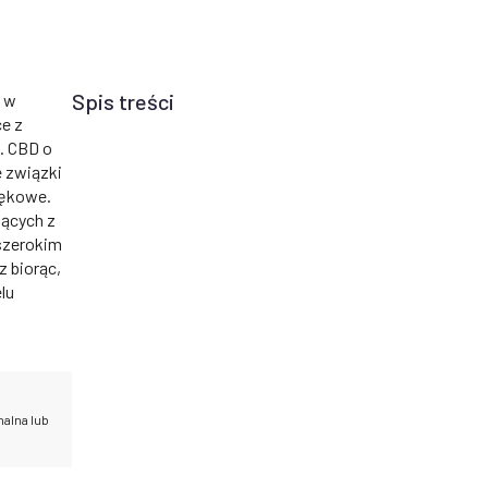
Spis treści
h w
ce z
. CBD o
e związki
lękowe.
nących z
szerokim
z biorąc,
lu
nalna lub