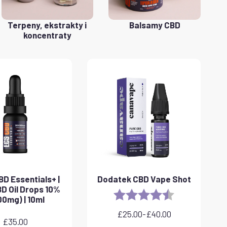
Terpeny, ekstrakty i
Balsamy CBD
koncentraty
D Essentials+ |
Dodatek CBD Vape Shot
D Oil Drops 10%
Rating:
4.8 out of 5 sta
00mg) | 10ml
£
25.00
-
£
40.00
Zakres
£
35.00