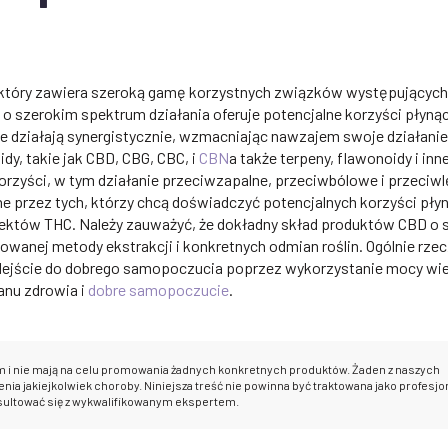
 który zawiera szeroką gamę korzystnych związków występującyc
 o szerokim spektrum działania oferuje potencjalne korzyści płyną
ie działają synergistycznie, wzmacniając nawzajem swoje działanie
y, takie jak CBD, CBG, CBC, i
CBN
a także terpeny, flawonoidy i inn
korzyści, w tym działanie przeciwzapalne, przeciwbólowe i przeciw
e przez tych, którzy chcą doświadczyć potencjalnych korzyści pły
fektów THC. Należy zauważyć, że dokładny skład produktów CBD o 
wanej metody ekstrakcji i konkretnych odmian roślin. Ogólnie rzec
odejście do dobrego samopoczucia poprzez wykorzystanie mocy wie
anu zdrowia i
dobre samopoczucie
.
m i nie mają na celu promowania żadnych konkretnych produktów. Żaden z naszych
nia jakiejkolwiek choroby. Niniejsza treść nie powinna być traktowana jako profesjo
sultować się z wykwalifikowanym ekspertem.