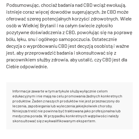
Podsumowując, chociaż badania nad CBD wciąż ewoluują,
istnieje coraz więcej dowodów sugerujących, że CBD może
oferować szereg potencjalnych korzyści zdrowotnych. Wiele
osób w Wielkiej Brytanii i na całym świecie zgłosiło
pozytywne doświadczenia z CBD, powołując się na poprawę
bólu, lęku, snu i ogólnego samopoczucia. Ostatecznie
decyzja o wypróbowaniu CBD jest decyzją osobistą i ważne
jest, aby przeprowadzić badania i skonsultować się z
pracownikiem służby zdrowia, aby ustalić, czy CBD jest dla
Ciebie odpowiednie.
Informacje zawarte w tym artykule służą wyłącznie celom
edukacyjnym i nie mają na celu promowania żadnych konkretnych
produktów. Żaden z naszych produktów nie jest przeznaczony do
leczenia, zapobiegania lub wyleczenia jakiejkolwiek choroby.
Niniejsza treść nie powinna być traktowana jako profesjonalna lub
medyczna porada. W przypadku konkretnych wątpliwości należy
skonsultować się z wykwalifikowanym ekspertem.