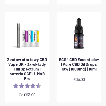
Zestaw startowy CBD
ECS® CBD Essentials+
Vape UK - 3x wkłady
| Pure CBD Oil Drops
Full Spectrum i
10% (1000mg) | 10ml
bateria CCELL M4B
Pro
£
35.00
Rating:
4.8 out of 5 stars
Od
£
93.99