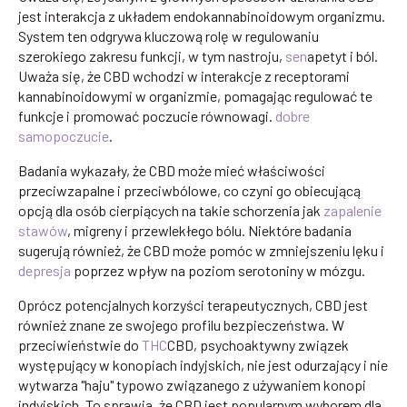
jest interakcja z układem endokannabinoidowym organizmu.
System ten odgrywa kluczową rolę w regulowaniu
szerokiego zakresu funkcji, w tym nastroju,
sen
apetyt i ból.
Uważa się, że CBD wchodzi w interakcje z receptorami
kannabinoidowymi w organizmie, pomagając regulować te
funkcje i promować poczucie równowagi.
dobre
samopoczucie
.
Badania wykazały, że CBD może mieć właściwości
przeciwzapalne i przeciwbólowe, co czyni go obiecującą
opcją dla osób cierpiących na takie schorzenia jak
zapalenie
stawów
, migreny i przewlekłego bólu. Niektóre badania
sugerują również, że CBD może pomóc w zmniejszeniu lęku i
depresja
poprzez wpływ na poziom serotoniny w mózgu.
Oprócz potencjalnych korzyści terapeutycznych, CBD jest
również znane ze swojego profilu bezpieczeństwa. W
przeciwieństwie do
THC
CBD, psychoaktywny związek
występujący w konopiach indyjskich, nie jest odurzający i nie
wytwarza "haju" typowo związanego z używaniem konopi
indyjskich. To sprawia, że CBD jest popularnym wyborem dla