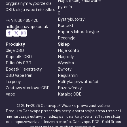
Najczęściej zadawane
oryginalnym wyborze dla
pytania
CBD, oleju vape i nie tylko.
O
Dystrybutorzy
+44 1608 485 420
Kontakt
hello@canavape.co.uk
Raporty laboratoryjne
Recenzje
Produkty
Sklep
Oleje CBD
Moje konto
Kapsułki CBD
Nagrody
E-liquidy CBD
Wysyłka
Dodatki i ekstrakty
Zwroty
CBD Vape Pen
Regulamin
Terpeny
Polityka prywatności
Zestawy startowe CBD
Baza wiedzy
Vape
Katalog CBD
© 2014-2026 Canavape® Wszelkie prawa zastrzeżone.
Produkty Canavape przechodzą testy laboratoryjne stron trzecich i
nie naruszają ustawy o nadużywaniu narkotyków z 1971 r., nie służą
do diagnozowania ani leczenia chorób. Canavape, ECS i Gold Drops
są zastrzeżonymi znakami towarowymi.