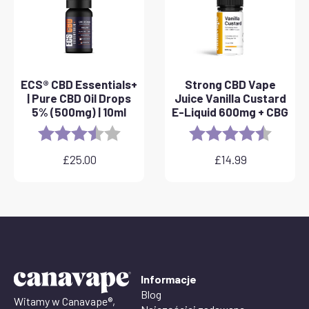
ECS® CBD Essentials+
Strong CBD Vape
| Pure CBD Oil Drops
Juice Vanilla Custard
5% (500mg) | 10ml
E-Liquid 600mg + CBG
Rating:
3.8 out of 5 stars
Rating:
4.6 out 
£
25.00
£
14.99
Informacje
Blog
Witamy w Canavape®,