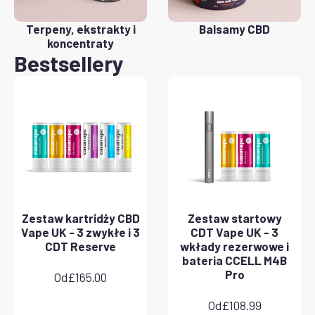
Terpeny, ekstrakty i
Balsamy CBD
koncentraty
Bestsellery
Zestaw kartridży CBD
Zestaw startowy
Vape UK - 3 zwykłe i 3
CDT Vape UK - 3
CDT Reserve
wkłady rezerwowe i
bateria CCELL M4B
Pro
Od
£
165.00
Od
£
108.99