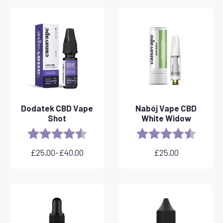
Dodatek CBD Vape
Nabój Vape CBD
Shot
White Widow
Rating:
4.8 out of 5 stars
Rating:
4.6 out 
£
25.00
-
£
40.00
£
25.00
Zakres
cen:
od
£25.00
do
£40.00