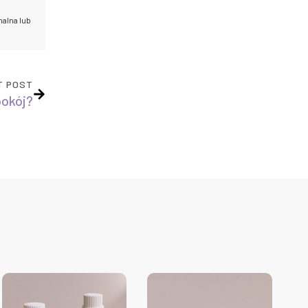
nalna lub
T POST
pokój?