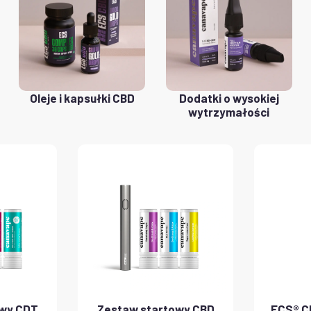
Oleje i kapsułki CBD
Dodatki o wysokiej
wytrzymałości
owy CDT
Zestaw startowy CBD
ECS® CB