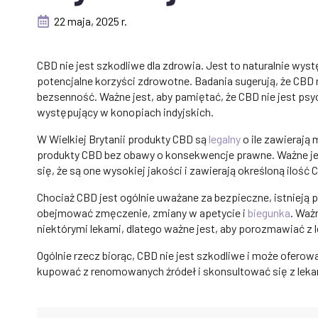
22 maja, 2025 r.
CBD nie jest szkodliwe dla zdrowia. Jest to naturalnie wy
potencjalne korzyści zdrowotne. Badania sugerują, że CBD
bezsenność. Ważne jest, aby pamiętać, że CBD nie jest psy
występujący w konopiach indyjskich.
W Wielkiej Brytanii produkty CBD są
legalny
o ile zawierają
produkty CBD bez obawy o konsekwencje prawne. Ważne je
się, że są one wysokiej jakości i zawierają określoną ilość 
Chociaż CBD jest ogólnie uważane za bezpieczne, istnieją 
obejmować zmęczenie, zmiany w apetycie i
biegunka
. Waż
niektórymi lekami, dlatego ważne jest, aby porozmawiać z l
Ogólnie rzecz biorąc, CBD nie jest szkodliwe i może ofero
kupować z renomowanych źródeł i skonsultować się z lek