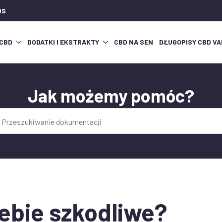
DS
 CBD
DODATKI I EKSTRAKTY
CBD NA SEN
DŁUGOPISY CBD VA
Jak możemy pomóc?
:
iebie szkodliwe?