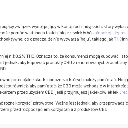
stępujący związek występujący w konopiach indyjskich, który wykaz
 może pomóc w stanach takich jak przewlekły ból,
niepokój
,
depresj
choaktywne, co oznacza, że nie wytwarza "haju", takiego jak
THC
in
 mniej niż 0,2% THC. Oznacza to, że konsumenci mogą kupować i s
st jednak, aby kupować produkty CBD z renomowanych źródeł, aby
CBD.
pewne potencjalne skutki uboczne, o których należy pamiętać. Mog
ne jest również, aby pamiętać, że CBD może wchodzić w interakcje 
ekarzem przed użyciem CBD, jeśli przyjmujesz jakiekolwiek leki.
re
wać różne korzyści zdrowotne. Ważne jest jednak, aby przeprowadzić
arzem przed rozpoczęciem korzystania z produktów CBD.