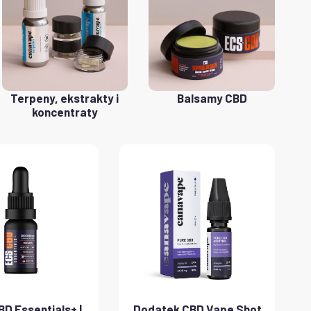
Terpeny, ekstrakty i
Balsamy CBD
koncentraty
D Essentials+ |
Dodatek CBD Vape Shot