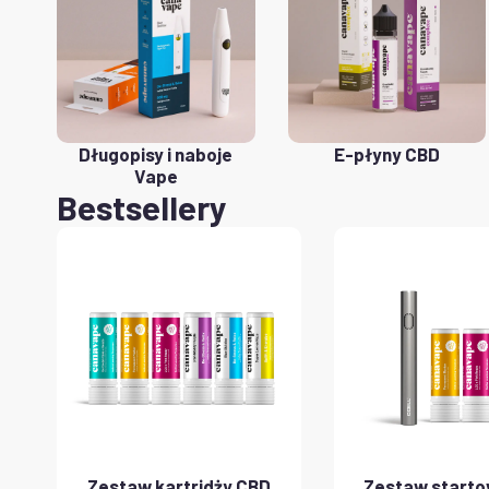
Długopisy i naboje
E-płyny CBD
Vape
Bestsellery
Zestaw kartridży CBD
Zestaw start