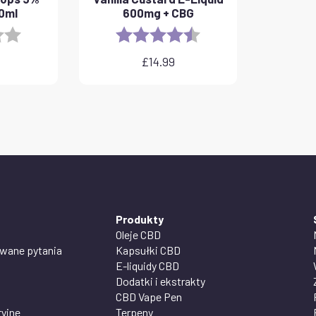
10ml
600mg + CBG
3.8 out of 5 stars
Rating:
4.6 out of 5 stars
£
14.99
Produkty
Oleje CBD
awane pytania
Kapsułki CBD
E-liquidy CBD
Dodatki i ekstrakty
CBD Vape Pen
ryjne
Terpeny