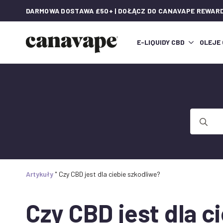
DARMOWA DOSTAWA £50+ | DOŁĄCZ DO CANAVAPE REWAR
E-LIQUIDY CBD
OLEJE
Wyszukaj
Artykuły
"
Czy CBD jest dla ciebie szkodliwe?
Czy CBD jest dla c