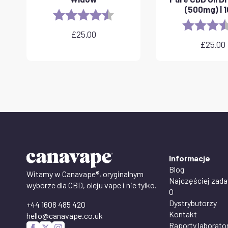
(500mg) | 
Rating:
4.6 out of 5 stars
Rating:
£
25.00
£
25.00
Informacje
Blog
Witamy w Canavape®, oryginalnym
Najczęściej zad
wyborze dla CBD, oleju vape i nie tylko.
O
Dystrybutorzy
+44 1608 485 420
Kontakt
hello@canavape.co.uk
Raporty laborato