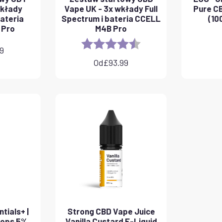
wkłady
Vape UK - 3x wkłady Full
Pure CB
ateria
Spectrum i bateria CCELL
(10
 Pro
M4B Pro
Rating:
4.8 out of 5 stars
99
Od
£
93.99
tials+ |
Strong CBD Vape Juice
rops 5%
Vanilla Custard E-Liquid