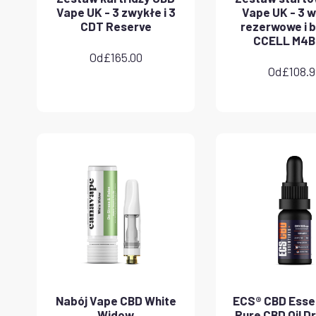
Vape UK - 3 zwykłe i 3
Vape UK - 3 
CDT Reserve
rezerwowe i b
CCELL M4B
Od
£
165.00
Od
£
108.
Nabój Vape CBD White
ECS® CBD Essen
Widow
Pure CBD Oil D