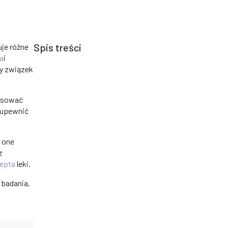
Spis treści
uje różne
a
i
ny związek
tosować
 upewnić
ą one
z
cepta
leki.
 badania,