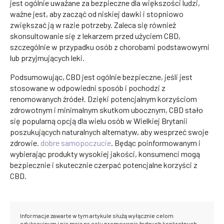
jest ogólnie uważane za bezpieczne dla większości ludzi,
ważne jest, aby zacząć od niskiej dawki i stopniowo
zwiększać ją w razie potrzeby. Zaleca się również
skonsultowanie się z lekarzem przed użyciem CBD,
szczególnie w przypadku osób z chorobami podstawowymi
lub przyjmujących leki.
Podsumowując, CBD jest ogólnie bezpieczne, jeśli jest
stosowane w odpowiedni sposób i pochodzi z
renomowanych źródeł. Dzięki potencjalnym korzyściom
zdrowotnym i minimalnym skutkom ubocznym, CBD stało
się popularną opcją dla wielu osób w Wielkiej Brytanii
poszukujących naturalnych alternatyw, aby wesprzeć swoje
zdrowie.
dobre samopoczucie
. Będąc poinformowanym i
wybierając produkty wysokiej jakości, konsumenci mogą
bezpiecznie i skutecznie czerpać potencjalne korzyści z
CBD.
Informacje zawarte w tym artykule służą wyłącznie celom
edukacyjnym i nie mają na celu promowania żadnych konkretnych