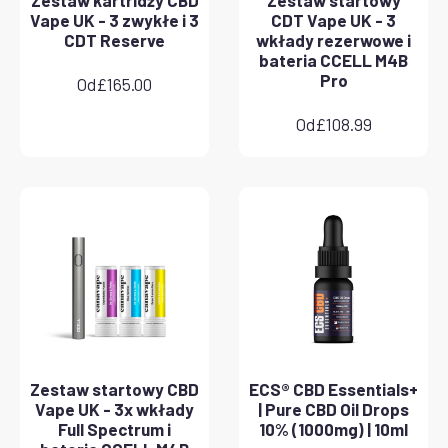
Vape UK - 3 zwykłe i 3
CDT Vape UK - 3
CDT Reserve
wkłady rezerwowe i
bateria CCELL M4B
Pro
Od
£
165.00
Od
£
108.99
Zestaw startowy CBD
ECS® CBD Essentials+
Vape UK - 3x wkłady
| Pure CBD Oil Drops
Full Spectrum i
10% (1000mg) | 10ml