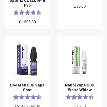
bateria CCELL M4B
Pro
£
35.00
Rating:
4.8 out of 5 stars
Od
£
93.99
Dodatek CBD Vape
Nabój Vape CBD
Shot
White Widow
Rating:
4.8 out of 5 stars
Rating:
4.6 out 
£
25.00
-
£
40.00
£
25.00