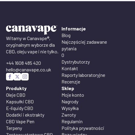
Informacje
Blog
Witamy w Canavape®,
Najczęściej zadawane
oryginalnym wyborze dla
pytania
CBD, oleju vape i nie tylko.
O
Dystrybutorzy
+44 1608 485 420
Kontakt
hello@canavape.co.uk
Raporty laboratoryjne
Recenzje
Produkty
Sklep
Oleje CBD
Moje konto
Kapsułki CBD
Nagrody
E-liquidy CBD
Wysyłka
Dodatki i ekstrakty
Zwroty
CBD Vape Pen
Regulamin
Terpeny
Polityka prywatności
Zestawy startowe CBD
Baza wiedzy