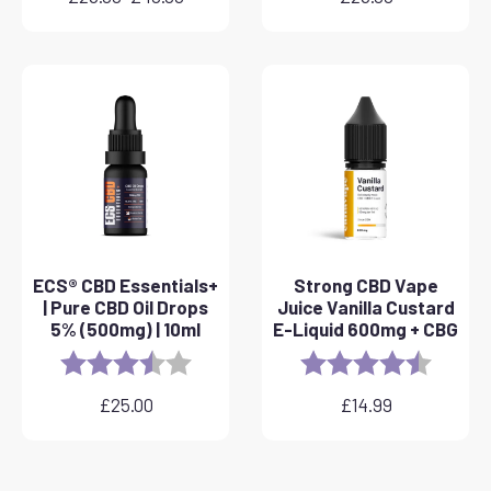
Zakres
cen:
od
£25.00
do
£40.00
ECS® CBD Essentials+
Strong CBD Vape
| Pure CBD Oil Drops
Juice Vanilla Custard
5% (500mg) | 10ml
E-Liquid 600mg + CBG
Rating:
3.8 out of 5 stars
Rating:
4.6 out 
£
25.00
£
14.99