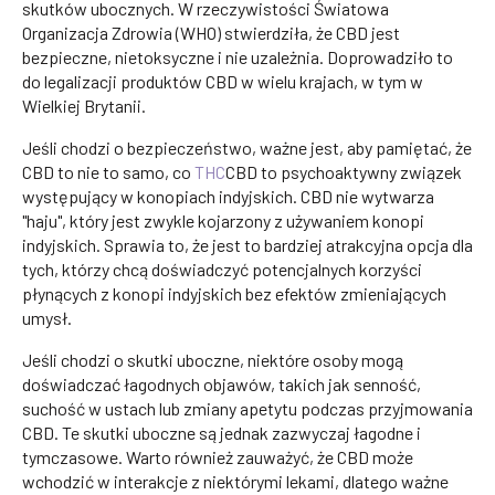
skutków ubocznych. W rzeczywistości Światowa
Organizacja Zdrowia (WHO) stwierdziła, że CBD jest
bezpieczne, nietoksyczne i nie uzależnia. Doprowadziło to
do legalizacji produktów CBD w wielu krajach, w tym w
Wielkiej Brytanii.
Jeśli chodzi o bezpieczeństwo, ważne jest, aby pamiętać, że
CBD to nie to samo, co
THC
CBD to psychoaktywny związek
występujący w konopiach indyjskich. CBD nie wytwarza
"haju", który jest zwykle kojarzony z używaniem konopi
indyjskich. Sprawia to, że jest to bardziej atrakcyjna opcja dla
tych, którzy chcą doświadczyć potencjalnych korzyści
płynących z konopi indyjskich bez efektów zmieniających
umysł.
Jeśli chodzi o skutki uboczne, niektóre osoby mogą
doświadczać łagodnych objawów, takich jak senność,
suchość w ustach lub zmiany apetytu podczas przyjmowania
CBD. Te skutki uboczne są jednak zazwyczaj łagodne i
tymczasowe. Warto również zauważyć, że CBD może
wchodzić w interakcje z niektórymi lekami, dlatego ważne