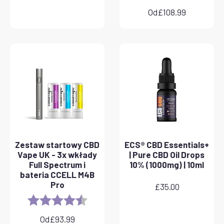
Od
£
108.99
Zestaw startowy CBD
ECS® CBD Essentials+
Vape UK - 3x wkłady
| Pure CBD Oil Drops
Full Spectrum i
10% (1000mg) | 10ml
bateria CCELL M4B
Pro
£
35.00
Rating:
4.8 out of 5 stars
Od
£
93.99