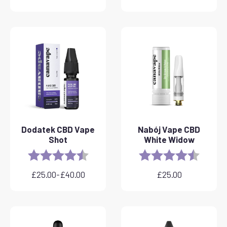
Dodatek CBD Vape
Nabój Vape CBD
Shot
White Widow
Rating:
4.8 out of 5 stars
Rating:
4.6 out 
£
25.00
-
£
40.00
£
25.00
Zakres
cen:
od
£25.00
do