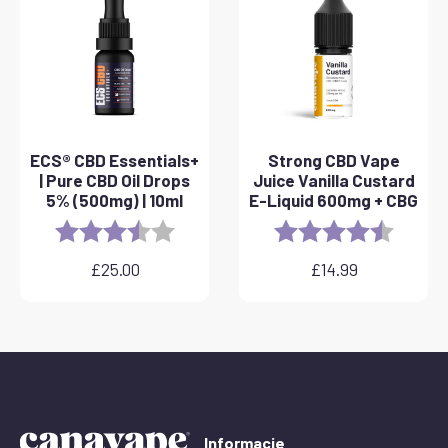
£40.00
ECS® CBD Essentials+
Strong CBD Vape
| Pure CBD Oil Drops
Juice Vanilla Custard
5% (500mg) | 10ml
E-Liquid 600mg + CBG
Rating:
3.8 out of 5 stars
Rating:
4.6 out 
£
25.00
£
14.99
Informacje