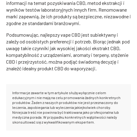
informacji na temat pozyskiwania CBD, metod ekstrakcji i
wyników testów laboratoryjnych innych firm. Renomowane
marki zapewnią, że ich produkty są bezpieczne, niezawodne i
zgodne ze standardami branżowymi.
Podsumowując, najlepszy vape CBD jest subiektywny i
zależy od osobistych preferencji i potrzeb. Biorąc jednak pod
uwagę takie czynniki jak wysokiej jakości ekstrakt CBD,
kompatybilność z urządzeniami, aromaty i terpeny, stężenie
CBD i przejrzystość, można podjąć świadomą decyzję i
znaleźć idealny produkt CBD do waporyzacji.
Informacje zawarte w tym artykule służą wyłącznie celom
edukacyjnym i nie mają na celu promowania żadnych konkretnych
produktów. Żaden z naszych produktów nie jest przeznaczony do
leczenia, zapobiegania lub wyleczenia jakiejkolwiek choroby.
Niniejsza treść nie powinna być traktowana jako profesjonalna lub
medyczna porada. W przypadku konkretnych wątpliwości należy
skonsultować się z wykwalifikowanym ekspertem.