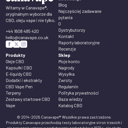
Blog
Witamy w Canavape®,
Najczęściej zadawane
oryginalnym wyborze dla
pytania
CBD, oleju vape i nie tylko.
O
Dystrybutorzy
+44 1608 485 420
Kontakt
hello@canavape.co.uk
Raporty laboratoryjne
Recenzje
Produkty
Sklep
Oleje CBD
Moje konto
Kapsułki CBD
Nagrody
E-liquidy CBD
Wysyłka
Dodatki i ekstrakty
Zwroty
CBD Vape Pen
Regulamin
Terpeny
Polityka prywatności
Zestawy startowe CBD
Baza wiedzy
Vape
Katalog CBD
© 2014-2026 Canavape® Wszelkie prawa zastrzeżone.
Produkty Canavape przechodzą testy laboratoryjne stron trzecich i
nie naruszają ustawy o nadużywaniu narkotyków z 1971 r., nie służą