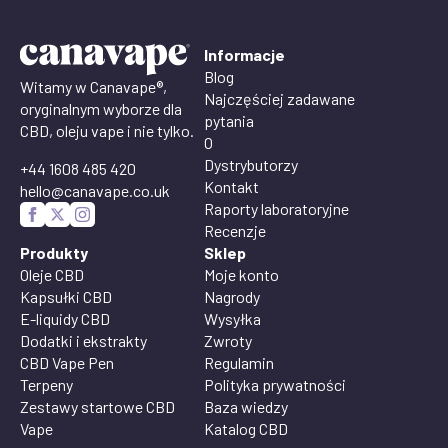
Informacje
Blog
Witamy w Canavape®,
Najczęściej zadawane
oryginalnym wyborze dla
pytania
CBD, oleju vape i nie tylko.
O
Dystrybutorzy
+44 1608 485 420
Kontakt
hello@canavape.co.uk
Raporty laboratoryjne
Recenzje
Produkty
Sklep
Oleje CBD
Moje konto
Kapsułki CBD
Nagrody
E-liquidy CBD
Wysyłka
Dodatki i ekstrakty
Zwroty
CBD Vape Pen
Regulamin
Terpeny
Polityka prywatności
Zestawy startowe CBD
Baza wiedzy
Vape
Katalog CBD