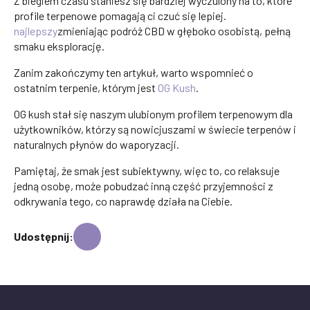
Z biegiem czasu staniesz się bardziej wyczulony na to, które
profile terpenowe pomagają ci czuć się lepiej.
najlepszy
zmieniając podróż CBD w głęboko osobistą, pełną
smaku eksplorację.
Zanim zakończymy ten artykuł, warto wspomnieć o
ostatnim terpenie, którym jest
OG Kush
.
OG kush stał się naszym ulubionym profilem terpenowym dla
użytkowników, którzy są nowicjuszami w świecie terpenów i
naturalnych płynów do waporyzacji.
Pamiętaj, że smak jest subiektywny, więc to, co relaksuje
jedną osobę, może pobudzać inną część przyjemności z
odkrywania tego, co naprawdę działa na Ciebie.
Udostępnij: